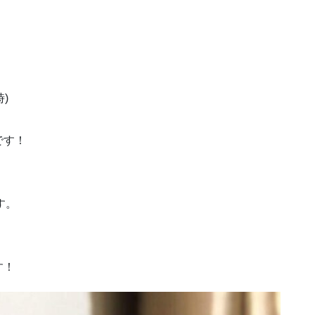
)
す！
す。
す！