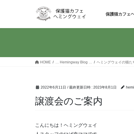
コ
ナ
ン
ビ
保護猫カフェ
テ
ゲ
ン
ー
ツ
シ
へ
ョ
ス
ン
キ
に
ッ
移
HOME
… Hemingway Blog …
ヘミングウェイの猫た
プ
動
2022年6月11日
/ 最終更新日時 :
2023年8月1日
hem
譲渡会のご案内
こんにちは！ヘミングウェイ