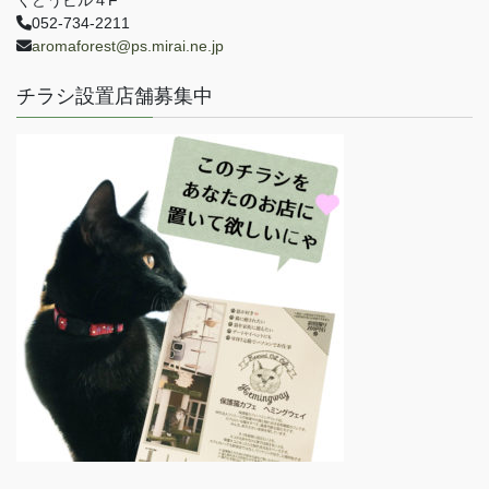
くどうビル４F
052-734-2211
aromaforest@ps.mirai.ne.jp
チラシ設置店舗募集中