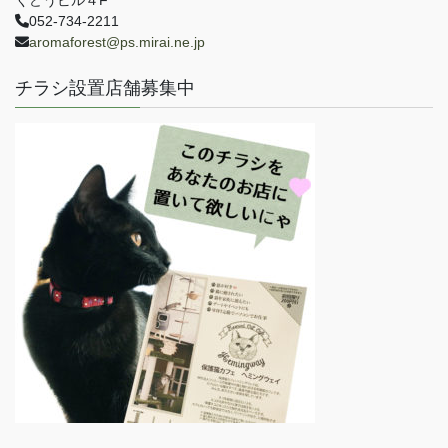
くどうビル４F
052-734-2211
aromaforest@ps.mirai.ne.jp
チラシ設置店舗募集中