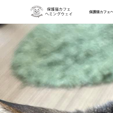
コ
ナ
ン
ビ
保護猫カフェ
テ
ゲ
ン
ー
ツ
シ
へ
ョ
ス
ン
キ
に
ッ
移
プ
動