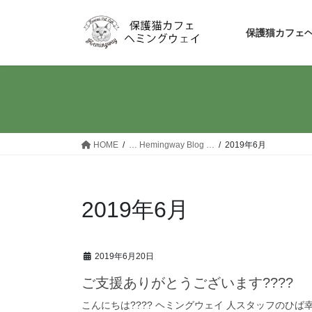
コ
ナ
ン
ビ
保護猫カフェ
テ
ゲ
ン
ー
ツ
シ
へ
ョ
ス
ン
キ
に
ッ
移
HOME
… Hemingway Blog …
2019年6月
プ
動
2019年6月
2019年6月20日
ご支援ありがとうございます????
こんにちは???? ヘミングウェイ 人スタッフのひば幸