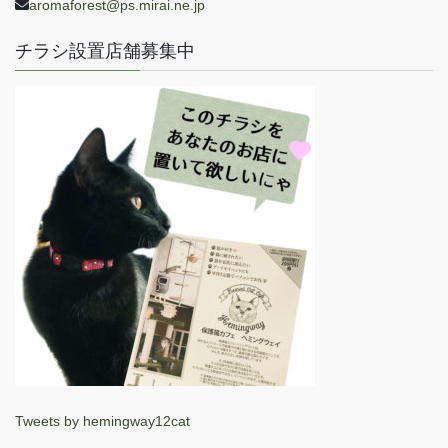
aromaforest@ps.mirai.ne.jp
チラシ設置店舗募集中
Tweets by hemingway12cat