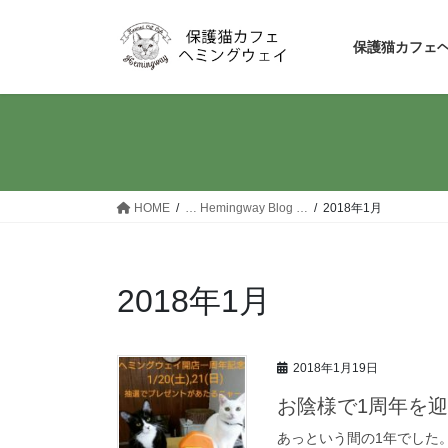
コ
ナ
ン
ビ
保護猫カフェ
テ
ゲ
ン
ー
ツ
シ
へ
ョ
ス
ン
キ
に
ッ
移
HOME
… Hemingway Blog …
2018年1月
プ
動
2018年1月
2018年1月19日
お陰様で1周年を
あっという間の1年でした