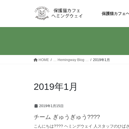
コ
ナ
ン
ビ
保護猫カフェ
テ
ゲ
ン
ー
ツ
シ
へ
ョ
ス
ン
キ
に
ッ
移
HOME
… Hemingway Blog …
2019年1月
プ
動
2019年1月
2019年1月15日
チーム ぎゅうぎゅう????
こんにちは???? ヘミングウェイ 人スタッフのひば