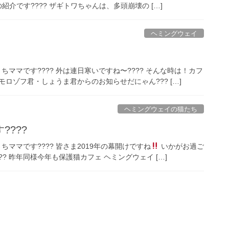
介です???? ザギトワちゃんは、多頭崩壊の […]
ヘミングウェイ
ちママです???? 外は連日寒いですね〜???? そんな時は！カフ
モロゾフ君・しょうま君からのお知らせだにゃん??? […]
ヘミングウェイの猫たち
???
ちママです???? 皆さま2019年の幕開けですね
いかがお過ご
? 昨年同様今年も保護猫カフェ ヘミングウェイ […]