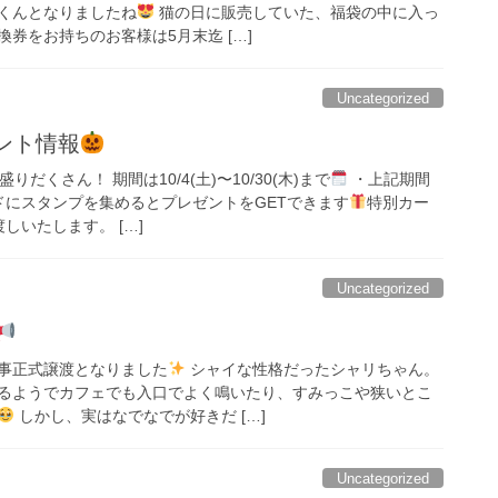
くんとなりましたね
猫の日に販売していた、福袋の中に入っ
券をお持ちのお客様は5月末迄 […]
Uncategorized
ント情報
だくさん！ 期間は10/4(土)〜10/30(木)まで
・上記期間
ドにスタンプを集めるとプレゼントをGETできます
特別カー
しいたします。 […]
Uncategorized
事正式譲渡となりました
シャイな性格だったシャリちゃん。
るようでカフェでも入口でよく鳴いたり、すみっこや狭いとこ
しかし、実はなでなでが好きだ […]
Uncategorized