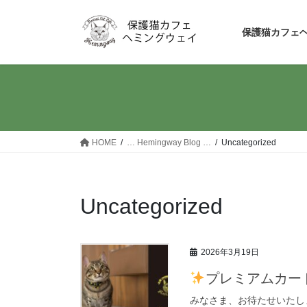
コ
ナ
ン
ビ
保護猫カフェ
テ
ゲ
ン
ー
ツ
シ
へ
ョ
ス
ン
キ
に
ッ
移
HOME
… Hemingway Blog …
Uncategorized
プ
動
Uncategorized
2026年3月19日
プレミアムカー
みなさま、お待たせいたし