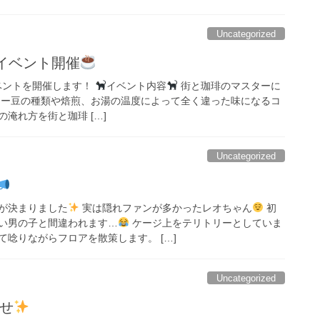
Uncategorized
イベント開催
イベントを開催します！
イベント内容
街と珈琲のマスターに
ヒー豆の種類や焙煎、お湯の温度によって全く違った味になるコ
淹れ方を街と珈琲 […]
Uncategorized
が決まりました
実は隠れファンが多かったレオちゃん
初
い男の子と間違われます…
ケージ上をテリトリーとしていま
唸りながらフロアを散策します。 […]
Uncategorized
せ