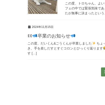
この度、トロちゃん、よい
フェの中では緊張気味であ
たが無事に決まったという
2024年11月15日
ꉂꉂ
卒業のお知らせ
この度、だいくん&ごうくんが卒業しました
ちょ
き、手を差しだすとすぐコロンとひっくり返ります
す […]
投
稿
ナ
ビ
ゲ