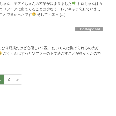
ちゃん、モアイちゃんの卒業が決まりました
トロちゃんはカ
まりフロアに出てくることは少なく、レアキャラ化していまし
ことで良かったです
そして元気っ […]
Uncategorized
っぴり臆病だけど心優しい2匹。 だいくんは撫でられるの大好
ごうくんはずっとソファーの下で過ごすことが多かったので
固
固
1
2
»
定
定
ペ
ペ
ー
ー
ジ
ジ