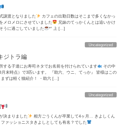
式譲渡となりました
カフェの出勤日数はそこまで多くなかっ
をメロメロにさせていました
兄妹のてっかくんとは追いかけ
そうに過ごしていました
*° 上 […]
Uncategorized
キジトラ編
所する子達にお寿司ネタでお名前を付けられています
その中
3月末時点）で3匹います。 『助六、ウニ、てっか』 皆様はこの
まずは軽く猫紹介！ ・助六 […]
Uncategorized
͛
が決まりました
相方ごうくんが卒業して4ヶ月… きよしくん
ファッショニスタきよしとしても有名？でした