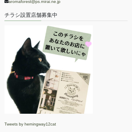
aromaforest@ps.mirai.ne.jp
チラシ設置店舗募集中
Tweets by hemingway12cat