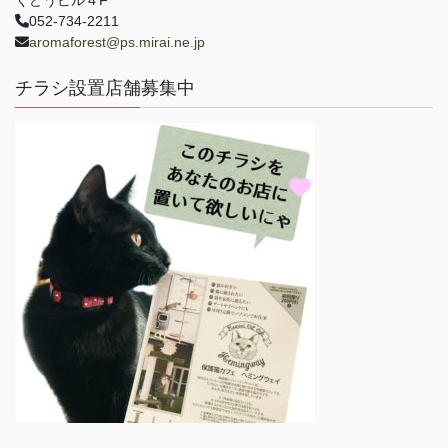
くどうビル４F
052-734-2211
aromaforest@ps.mirai.ne.jp
チラシ設置店舗募集中