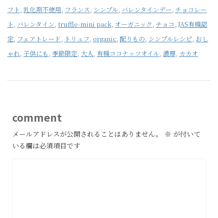
フト
,
乳化剤不使用
,
フランス
,
シンプル
,
バレンタインデー
,
チョコレー
ト
,
バレンタイン
,
truffle-mini pack
,
オーガニック
,
チョコ
,
JAS有機認
定
,
フェアトレード
,
トリュフ
,
organic
,
配りもの
,
シンプルレシピ
,
おし
ゃれ
,
子供にも
,
季節限定
,
大人
,
有機ココナッツオイル
,
濃厚
,
カカオ
comment
メールアドレスが公開されることはありません。
※
が付いて
いる欄は必須項目です