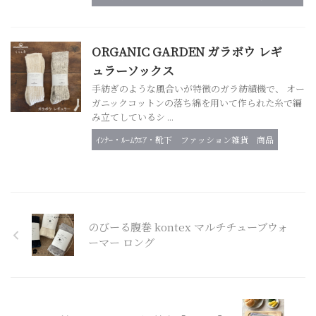
ORGANIC GARDEN ガラボウ レギ
ュラーソックス
手紡ぎのような風合いが特徴のガラ紡績機で、 オー
ガニックコットンの落ち綿を用いて作られた糸で編
み立てしているシ ...
ｲﾝﾅｰ・ﾙｰﾑｳｴｱ・靴下
ファッション雑貨
商品
のびーる腹巻 kontex マルチチューブウォ
ーマー ロング