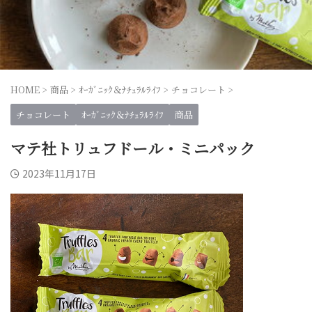
HOME
>
商品
>
ｵｰｶﾞﾆｯｸ＆ﾅﾁｭﾗﾙﾗｲﾌ
>
チョコレート
>
チョコレート
ｵｰｶﾞﾆｯｸ＆ﾅﾁｭﾗﾙﾗｲﾌ
商品
マテ社トリュフドール・ミニパック
2023年11月17日