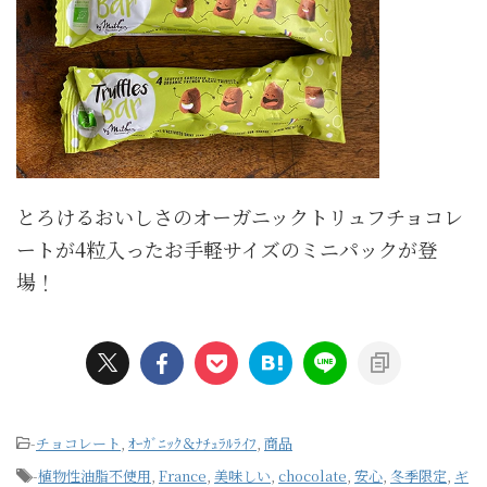
とろけるおいしさのオーガニックトリュフチョコレ
ートが4粒入ったお手軽サイズのミニパックが登
場！
-
チョコレート
,
ｵｰｶﾞﾆｯｸ＆ﾅﾁｭﾗﾙﾗｲﾌ
,
商品
-
植物性油脂不使用
,
France
,
美味しい
,
chocolate
,
安心
,
冬季限定
,
ギ