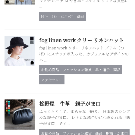
マグチ ポーチ M やぎ革・スティル ソフトな質感に
...
ﾚｻﾞｰ・ﾘﾈﾝ・ｴｺﾊﾞｯｸﾞ
商品
fog linen work クリー リネンハット
fog linen work クリー リネンハット ブリム（つ
ば）にステッチが入った、カジュアルなデザインの
ハ ...
お勧め商品
ファッション雑貨
傘・帽子
商品
アクセサリー
松野屋 牛革 親子がま口
ふっくらとして、柔らかな手触り。 日本製のシンプ
ルな親子がま口。 レトロな風合いに心惹かれる『親
子がま口』です ...
お勧め商品
ファッション雑貨
商品
財布・がま口