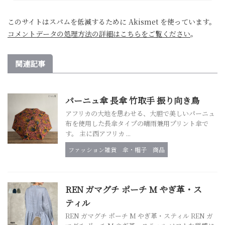
このサイトはスパムを低減するために Akismet を使っています。
コメントデータの処理方法の詳細はこちらをご覧ください
。
関連記事
パーニュ傘 長傘 竹取手 振り向き鳥
アフリカの大地を思わせる、大胆で美しいパーニュ
布を使用した長傘タイプの晴雨兼用プリント傘で
す。 主に西アフリカ ...
ファッション雑貨
傘・帽子
商品
REN ガマグチ ポーチ M やぎ革・ス
ティル
REN ガマグチ ポーチ M やぎ革・スティル REN ガ