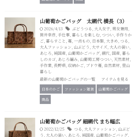
山葡萄かごバッグ 太網代 横長（3）
2026/4/13
ぶどうつる
,
大人女子
,
男女兼用
,
筒井幸彦
,
手仕事
,
暮らしを楽しむ
,
つつい
,
手作りか
ご
,
暮らすこと
,
蔓
,
一点もの
,
日本製
,
大きめ
,
つる
,
大人ファッション
,
山ぶどう
,
大サイズ
,
大人の装い
,
あじろ
,
純国産
,
山葡萄かごバッグ
,
網代
,
国産
,
暮ら
しのカゴ
,
あじろ編み
,
山葡萄工房つつい
,
天然素材
,
手作業
,
長野県
,
収納かご
,
ブドウ蔓
,
自然素材
,
里山
暮らし
最新の山葡萄かごバッグの一覧 アイテムを見る
日本のかご
ファッション雑貨
山葡萄かごバッグ
商品
山葡萄かごバッグ 細網代 まち幅広
2022/12/25
つる
,
大人ファッション
,
山ぶど
う
,
大人の装い
,
あじろ
,
純国産
,
山葡萄かごバッグ
,