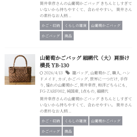
筒井幸彦さんの山葡萄かごバッグ きちんとしすぎて
いないから持ちやすくて、合わせやすい。 筒井さん
の素朴なお人柄 ...
かご・収納
くらしの雑貨
山葡萄かごバッグ
かごバッグ
商品
山葡萄かごバッグ 細網代（大）肩掛け
横長 YB-130
2026/4/13
籠バッグ
,
山葡萄かご
,
職人
,
ハン
ドメイド
,
カゴ
,
かごバッグ
,
世界に一つだけ
,
手作
り
,
憧れの山葡萄かご
,
筒井幸彦
,
和洋どちらにも
,
FG-ZARF002
,
純国産
,
1点もの
,
細網代
筒井幸彦さんの山葡萄かごバッグ きちんとしすぎて
いないから持ちやすくて、合わせやすい。 筒井さん
の素朴なお人柄 ...
かご・収納
くらしの雑貨
山葡萄かごバッグ
かごバッグ
商品