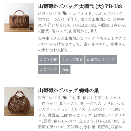
山葡萄かごバッグ 太網代 (大) YB-138
2026/4/13
ハンドメイド
,
カゴ
,
かごバッグ
,
世界に一つだけ
,
手作り
,
憧れの山葡萄かご
,
筒井幸
彦
,
和洋どちらにも
,
FG-ZARF002
,
純国産
,
1点もの
,
細網代
,
籠バッグ
,
山葡萄かご
,
職人
筒井幸彦さんの山葡萄かごバッグ きちんとしすぎて
いないから持ちやすくて、合わせやすい。筒井さん
の素朴なお人柄そ ...
かご・収納
くらしの雑貨
山葡萄かごバッグ
かごバッグ
商品
山葡萄かごバッグ 蜘蛛の巣
2026/4/13
手仕事
,
暮らしを楽しむ
,
つつい
,
手作りかご
,
暮らすこと
,
蔓
,
一点もの
,
大きめ
,
つる
,
大人ファッション
,
大サイズ
,
大人の装い
,
池田暢子
さん
,
純国産
,
山葡萄かごバッグ
,
日本製
,
イケダユキ
コ
,
国産
,
暮らしのカゴ
,
山ぶどう
,
FG-ZARF002
,
山
葡萄工房つつい
,
天然素材
,
手作業
,
長野県
,
収納か