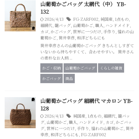
山葡萄かごバッグ 太網代（中） YB-
132
2026/4/13
FG-ZARF002
,
純国産
,
1点もの
,
細網代
,
籠バッグ
,
山葡萄かご
,
職人
,
ハンドメイド
,
カゴ
,
かごバッグ
,
世界に一つだけ
,
手作り
,
憧れの山
葡萄かご
,
筒井幸彦
,
和洋どちらにも
筒井幸彦さんの山葡萄かごバッグ きちんとしすぎて
いないから持ちやすくて、合わせやすい。 筒井さん
の素朴なお人柄 ...
かご・収納
山葡萄かごバッグ
くらしの雑貨
かごバッグ
商品
山葡萄かごバッグ 細網代 マカロン YB-
128
2026/4/13
純国産
,
1点もの
,
細網代
,
籠バッ
グ
,
山葡萄かご
,
職人
,
ハンドメイド
,
カゴ
,
かごバッ
グ
,
世界に一つだけ
,
手作り
,
憧れの山葡萄かご
,
筒井
幸彦
,
和洋どちらにも
,
FG-ZARF002