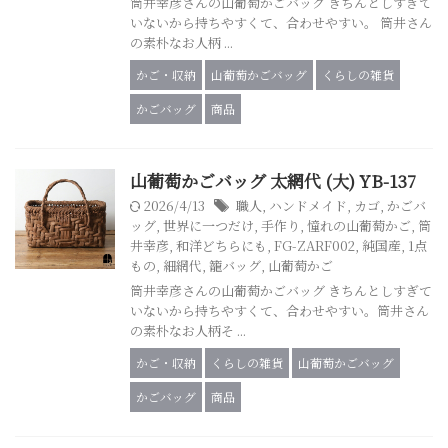
筒井幸彦さんの山葡萄かごバッグ きちんとしすぎて
いないから持ちやすくて、合わせやすい。 筒井さん
の素朴なお人柄 ...
かご・収納
山葡萄かごバッグ
くらしの雑貨
かごバッグ
商品
山葡萄かごバッグ 太網代 (大) YB-137
2026/4/13
職人
,
ハンドメイド
,
カゴ
,
かごバ
ッグ
,
世界に一つだけ
,
手作り
,
憧れの山葡萄かご
,
筒
井幸彦
,
和洋どちらにも
,
FG-ZARF002
,
純国産
,
1点
もの
,
細網代
,
籠バッグ
,
山葡萄かご
筒井幸彦さんの山葡萄かごバッグ きちんとしすぎて
いないから持ちやすくて、合わせやすい。筒井さん
の素朴なお人柄そ ...
かご・収納
くらしの雑貨
山葡萄かごバッグ
かごバッグ
商品