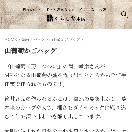
日々のこと。ずっと好きなもの。くらし舎 本店
HOME
>
商品
>
バッグ
>
山葡萄かごバッグ
>
山葡萄かごバッグ
『山葡萄工房 つつい』の筒井幸彦さんが
材料となる山葡萄の蔓を伐り出すところから全て手
作業で作られたものです。
筒井さんの作られるかごは、自然の蔓を生かし、蔓
本来のカーブや太さ、細さをダイナミックに織り込
むことで深い味わいを醸し出しています。
大胆に編まれた自然の力強さ感じさせるかごは、カ