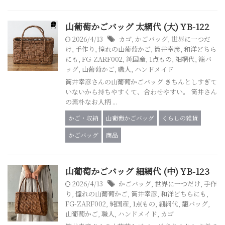
山葡萄かごバッグ 太網代 (大) YB-122
2026/4/13
カゴ
,
かごバッグ
,
世界に一つだ
け
,
手作り
,
憧れの山葡萄かご
,
筒井幸彦
,
和洋どちら
にも
,
FG-ZARF002
,
純国産
,
1点もの
,
細網代
,
籠バ
ッグ
,
山葡萄かご
,
職人
,
ハンドメイド
筒井幸彦さんの山葡萄かごバッグ きちんとしすぎて
いないから持ちやすくて、合わせやすい。 筒井さん
の素朴なお人柄 ...
かご・収納
山葡萄かごバッグ
くらしの雑貨
かごバッグ
商品
山葡萄かごバッグ 細網代 (中) YB-123
2026/4/13
かごバッグ
,
世界に一つだけ
,
手作
り
,
憧れの山葡萄かご
,
筒井幸彦
,
和洋どちらにも
,
FG-ZARF002
,
純国産
,
1点もの
,
細網代
,
籠バッグ
,
山葡萄かご
,
職人
,
ハンドメイド
,
カゴ