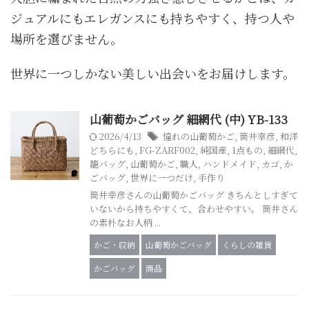
ジュアルにもエレガンスにも持ちやすく、持つ人や
場所を選びません。
世界に一つしかない美しい出会いをお届けします。
山葡萄かごバッグ 細網代 (中) YB-133
2026/4/13
憧れの山葡萄かご
,
筒井幸彦
,
和洋
どちらにも
,
FG-ZARF002
,
純国産
,
1点もの
,
細網代
,
籠バッグ
,
山葡萄かご
,
職人
,
ハンドメイド
,
カゴ
,
か
ごバッグ
,
世界に一つだけ
,
手作り
筒井幸彦さんの山葡萄かごバッグ きちんとしすぎて
いないから持ちやすくて、合わせやすい。 筒井さん
の素朴なお人柄 ...
かご・収納
山葡萄かごバッグ
くらしの雑貨
かごバッグ
商品