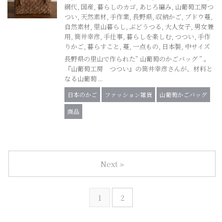
網代
,
国産
,
暮らしのカゴ
,
あじろ編み
,
山葡萄工房つ
つい
,
天然素材
,
手作業
,
長野県
,
収納かご
,
ブドウ蔓
,
自然素材
,
里山暮らし
,
ぶどうつる
,
大人女子
,
男女兼
用
,
筒井幸彦
,
手仕事
,
暮らしを楽しむ
,
つつい
,
手作
りかご
,
暮らすこと
,
蔓
,
一点もの
,
日本製
,
中サイズ
長野県の里山で作られた” 山葡萄のかごバッグ ” 。
『山葡萄工房 つつい』の筒井幸彦さんが、材料と
なる山葡萄 ...
日本のかご
ファッション雑貨
山葡萄かごバッグ
商品
Next »
1
2