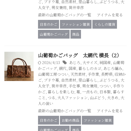
ご
,
ブドウ蔓
,
自然素材
,
里山暮らし
,
ぶどうつる
,
大
人女子
,
男女兼用
,
筒井幸彦
最新の山葡萄かごバッグの一覧 アイテムを見る
日本のかご
ファッション雑貨
くらしの雑貨
山葡萄かごバッグ
商品
山葡萄かごバッグ 太網代 横長（2）
2026/4/13
あじろ
,
大サイズ
,
純国産
,
山葡萄
かごバッグ
,
網代
,
国産
,
暮らしのカゴ
,
あじろ編み
,
山葡萄工房つつい
,
天然素材
,
手作業
,
長野県
,
収納か
ご
,
ブドウ蔓
,
自然素材
,
里山暮らし
,
ぶどうつる
,
大
人女子
,
筒井幸彦
,
手仕事
,
男女兼用
,
つつい
,
手作り
かご
,
暮らしを楽しむ
,
蔓
,
一点もの
,
日本製
,
暮らす
こと
,
つる
,
大人ファッション
,
山ぶどう
,
大きめ
,
大
人の装い
最新の山葡萄かごバッグの一覧 アイテムを見る
日本のかご
お勧め商品
ファッション雑貨
山葡萄かごバッグ
商品