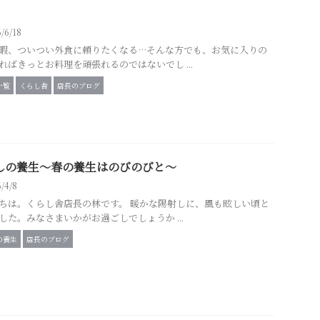
6/6/18
暇、ついつい外食に頼りたくなる…そんな方でも、お気に入りの
ればきっとお料理を頑張れるのではないでし ...
一覧
くらし舎
店長のブログ
しの養生～春の養生はのびのびと～
6/4/8
ちは。くらし舎店長の林です。 暖かな陽射しに、風も眩しい頃と
した。みなさまいかがお過ごしでしょうか ...
の養生
店長のブログ