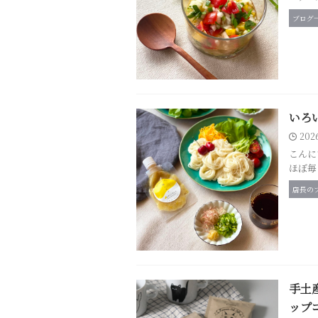
ブログ
いろ
202
こんに
ほぼ毎
店長の
手土
ップ