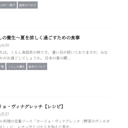
ﾙｰﾑｳｴｱ・靴下
店長のブログ
しの養生～夏を涼しく過ごすための食事
6/6/10
ちは。くらし舎店長の林です。 暑い日が続いておりますが、みな
かがお過ごしでしょうか。 日本の夏の期 ...
一覧
くらしの養生
店長のブログ
リョ・ヴィナグレッチ【レシピ】
6/5/27
ル料理の定番ソース「モーリョ・ヴィナグレッチ（野菜のヴィネガ
ス）」に、レモン汁とパセリを加えて爽や ...