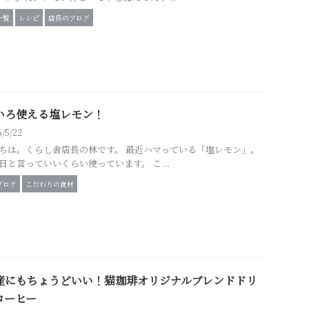
一覧
レシピ
店長のブログ
いろ使える塩レモン！
6/5/22
ちは。くらし舎店長の林です。 最近ハマっている「塩レモン」。
日と言っていいくらい使っています。 こ ...
ブログ
こだわりの食材
産にもちょうどいい！猫珈琲オリジナルブレンドドリ
コーヒー