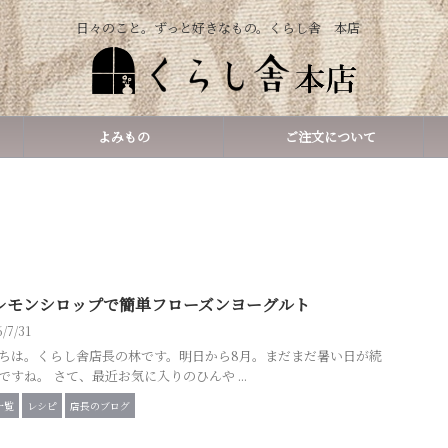
日々のこと。ずっと好きなもの。くらし舎 本店
よみもの
ご注文について
レモンシロップで簡単フローズンヨーグルト
6/7/31
ちは。くらし舎店長の林です。明日から8月。まだまだ暑い日が続
ですね。 さて、最近お気に入りのひんや ...
一覧
レシピ
店長のブログ