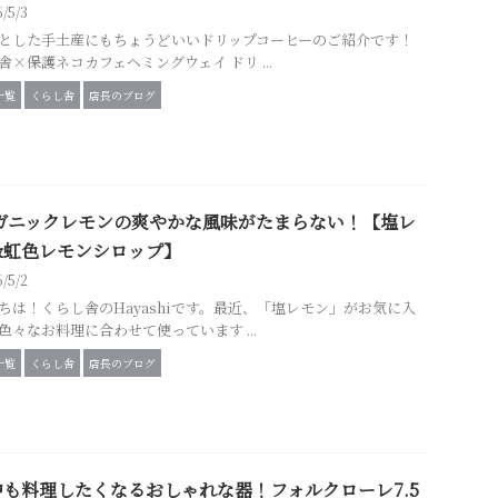
6/5/3
とした手土産にもちょうどいいドリップコーヒーのご紹介です！
舎×保護ネコカフェヘミングウェイ ドリ ...
一覧
くらし舎
店長のブログ
ガニックレモンの爽やかな風味がたまらない！【塩レ
&虹色レモンシロップ】
6/5/2
ちは！くらし舎のHayashiです。最近、「塩レモン」がお気に入
色々なお料理に合わせて使っています ...
一覧
くらし舎
店長のブログ
中も料理したくなるおしゃれな器！フォルクローレ7.5