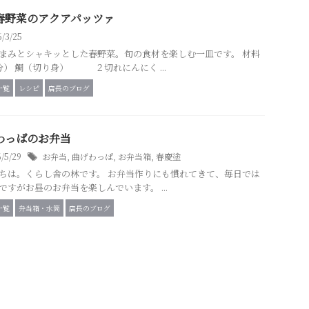
春野菜のアクアパッツァ
6/3/25
まみとシャキッとした春野菜。旬の食材を楽しむ一皿です。 材料
分） 鯛（切り身） ２切れにんにく ...
一覧
レシピ
店長のブログ
わっぱのお弁当
6/5/29
お弁当
,
曲げわっぱ
,
お弁当箱
,
春慶塗
ちは。くらし舎の林です。 お弁当作りにも慣れてきて、毎日では
ですがお昼のお弁当を楽しんでいます。 ...
一覧
弁当箱・水筒
店長のブログ