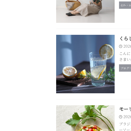
ｲﾝﾅｰ・
くら
202
こんに
さまい
ブログ
モー
202
ブラジ
ーソー