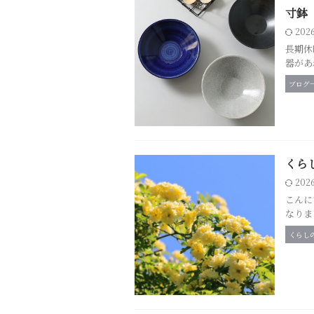
寸鉢
202
長期休
器があ
ブログ
くら
202
こんに
なりま
くらし