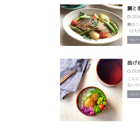
鯛と
202
鯛のう
（2人
ブログ
曲げ
202
こんに
ないの
ブログ