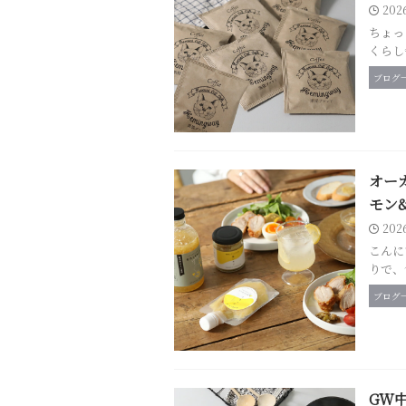
202
ちょっ
くらし
ブログ
オー
モン
202
こんに
りで、
ブログ
GW