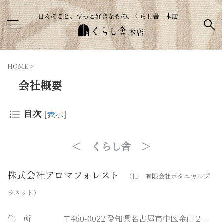
日々のこと。ずっと好きなもの。くらし舎 本店
HOME
>
会社概要
目次
[
表示
]
＜ くらし舎 ＞
株式会社アロマフォレスト
（旧 有限会社ボタニカルプ
ラネット）
住 所 〒460-0022 愛知県名古屋市中区金山２－