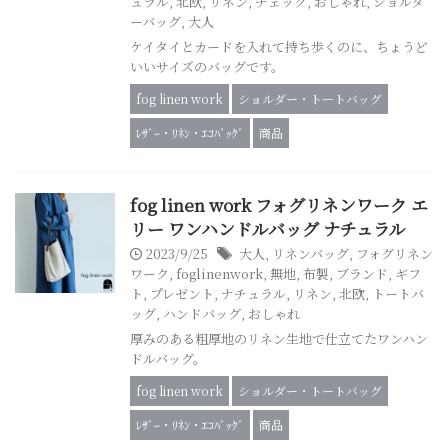
ュラル
,
北欧
,
リネン
,
チェック
,
おしゃれ
,
ショルダ
ーバッグ
,
大人
ケイタイとカードを入れて持ち歩くのに、ちょうど
いいサイズのバッグです。
fog linen work
ショルダー・トートバッグ
ﾚｻﾞｰ・ﾘﾈﾝ・ｴｺﾊﾞｯｸﾞ
商品
fog linen work フォグリネンワーク エ
リー ワンハンドルバッグ ナチュラル
2023/9/25
大人
,
リネンバッグ
,
フォグリネン
ワーク
,
foglinenwork
,
無地
,
布製
,
ブランド
,
ギフ
ト
,
プレゼント
,
ナチュラル
,
リネン
,
北欧
,
トートバ
ッグ
,
ハンドバッグ
,
おしゃれ
厚みのある粗厚地のリネン生地で仕立てたワンハン
ドルバッグ。
fog linen work
ショルダー・トートバッグ
ﾚｻﾞｰ・ﾘﾈﾝ・ｴｺﾊﾞｯｸﾞ
商品