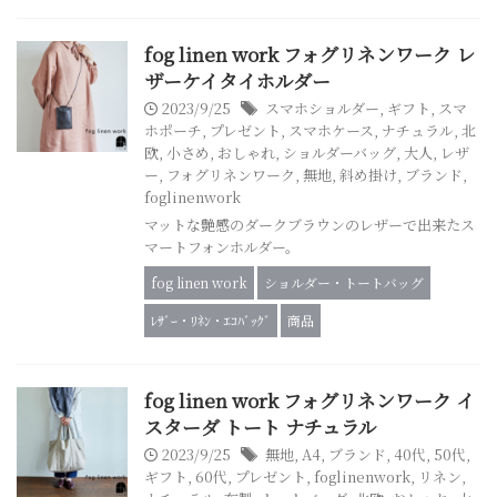
fog linen work フォグリネンワーク レ
ザーケイタイホルダー
2023/9/25
スマホショルダー
,
ギフト
,
スマ
ホポーチ
,
プレゼント
,
スマホケース
,
ナチュラル
,
北
欧
,
小さめ
,
おしゃれ
,
ショルダーバッグ
,
大人
,
レザ
ー
,
フォグリネンワーク
,
無地
,
斜め掛け
,
ブランド
,
foglinenwork
マットな艶感のダークブラウンのレザーで出来たス
マートフォンホルダー。
fog linen work
ショルダー・トートバッグ
ﾚｻﾞｰ・ﾘﾈﾝ・ｴｺﾊﾞｯｸﾞ
商品
fog linen work フォグリネンワーク イ
スターダ トート ナチュラル
2023/9/25
無地
,
A4
,
ブランド
,
40代
,
50代
,
ギフト
,
60代
,
プレゼント
,
foglinenwork
,
リネン
,