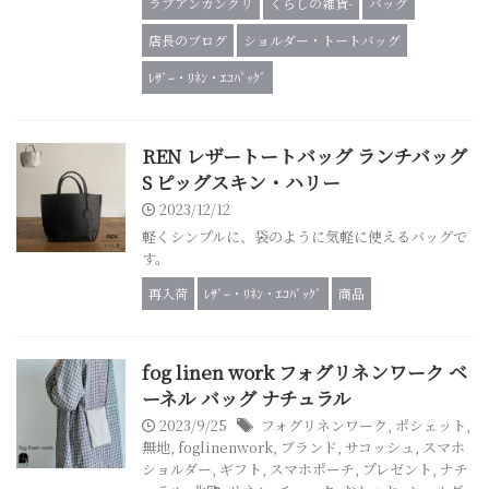
ラプアンカンクリ
くらしの雑貨-
バッグ
店長のブログ
ショルダー・トートバッグ
ﾚｻﾞｰ・ﾘﾈﾝ・ｴｺﾊﾞｯｸﾞ
REN レザートートバッグ ランチバッグ
S ピッグスキン・ハリー
2023/12/12
軽くシンプルに、袋のように気軽に使えるバッグで
す。
再入荷
ﾚｻﾞｰ・ﾘﾈﾝ・ｴｺﾊﾞｯｸﾞ
商品
fog linen work フォグリネンワーク ベ
ーネル バッグ ナチュラル
2023/9/25
フォグリネンワーク
,
ポシェット
,
無地
,
foglinenwork
,
ブランド
,
サコッシュ
,
スマホ
ショルダー
,
ギフト
,
スマホポーチ
,
プレゼント
,
ナチ