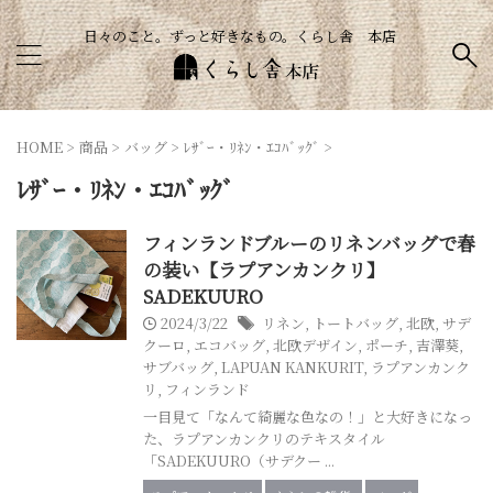
日々のこと。ずっと好きなもの。くらし舎 本店
HOME
>
商品
>
バッグ
>
ﾚｻﾞｰ・ﾘﾈﾝ・ｴｺﾊﾞｯｸﾞ
>
ﾚｻﾞｰ・ﾘﾈﾝ・ｴｺﾊﾞｯｸﾞ
フィンランドブルーのリネンバッグで春
の装い【ラプアンカンクリ】
SADEKUURO
2024/3/22
リネン
,
トートバッグ
,
北欧
,
サデ
クーロ
,
エコバッグ
,
北欧デザイン
,
ポーチ
,
吉澤葵
,
サブバッグ
,
LAPUAN KANKURIT
,
ラプアンカンク
リ
,
フィンランド
一目見て「なんて綺麗な色なの！」と大好きになっ
た、ラプアンカンクリのテキスタイル
「SADEKUURO（サデクー ...