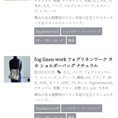
ナチュラル
,
布製
,
トートバッグ
,
北欧
,
おしゃれ
,
大
きめ
,
大人
,
バッグ
,
フォグリネンワーク
,
エコバッ
グ
,
レディース
厚みのある粗厚地のリネン生地で仕立てたスタンダ
ードなスタイルのトートバッグ。
fog linen work
ショルダー・トートバッグ
ﾚｻﾞｰ・ﾘﾈﾝ・ｴｺﾊﾞｯｸﾞ
商品
fog linen work フォグリネンワーク タ
ホ ショルダーバッグ ナチュラル
2023/9/25
大人
,
バッグ
,
フォグリネンワー
ク
,
エコバッグ
,
レディース
,
無地
,
A4
,
ブランド
,
40
代
,
50代
,
ギフト
,
60代
,
プレゼント
,
foglinenwork
,
ナチュラル
,
布製
,
リネン
,
北欧
,
おしゃれ
,
大きめ
厚みのある粗厚地のリネン生地で仕立てたショルダ
ーバッグ。
fog linen work
ショルダー・トートバッグ
ﾚｻﾞｰ・ﾘﾈﾝ・ｴｺﾊﾞｯｸﾞ
商品