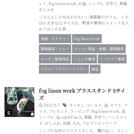
レイ
,
fog linen work
,
お盆
,
シンプル
,
手作り
,
真鍮
,
おしゃれ
ころんとした丸みがかわいい真鍮製のボウル。 いち
ばん大きなLLサイズは、野菜や果物のストックを入
れておくのも良 ...
食器・カトラリー
fog linen work
調理器具・トレー
キッチン用品・食器・調理器具
キッチン整理用品
くらしの雑貨
インテリア雑貨
ブラス・アイアン・ワイヤー
商品
fog linen work ブラススタンド Sサイ
ズ
2023/9/7
キッチン
,
ゴールド
,
皿
,
ギフト
,
ブ
ラス
,
プレゼント
,
ラッピング
,
fog linen work
,
金
,
シンプル
,
fg-iab307m-b
,
真鍮
,
手作り
,
ハンドメイ
ド
,
おしゃれ
,
北欧
,
大人
,
フォグリネンワーク
シンプルな形のブラススタンド。 艶のない、少しく