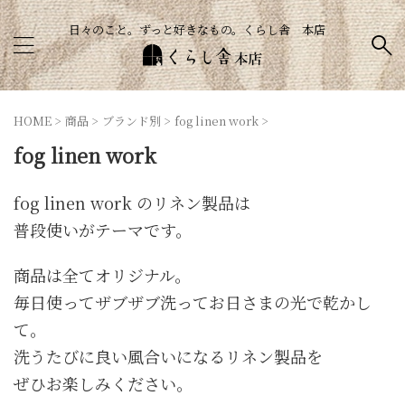
日々のこと。ずっと好きなもの。くらし舎 本店
HOME
>
商品
>
ブランド別
>
fog linen work
>
fog linen work
fog linen work のリネン製品は
普段使いがテーマです。
商品は全てオリジナル。
毎日使ってザブザブ洗ってお日さまの光で乾かし
て。
洗うたびに良い風合いになるリネン製品を
ぜひお楽しみください。