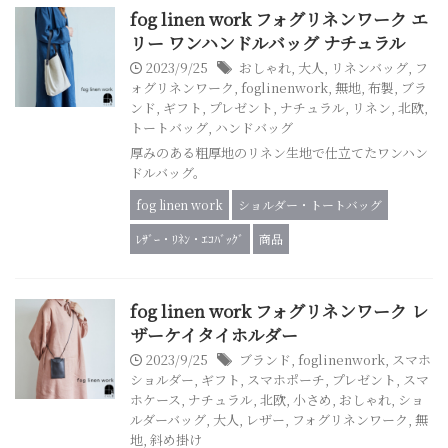
fog linen work フォグリネンワーク エ
リー ワンハンドルバッグ ナチュラル
2023/9/25
おしゃれ
,
大人
,
リネンバッグ
,
フ
ォグリネンワーク
,
foglinenwork
,
無地
,
布製
,
ブラ
ンド
,
ギフト
,
プレゼント
,
ナチュラル
,
リネン
,
北欧
,
トートバッグ
,
ハンドバッグ
厚みのある粗厚地のリネン生地で仕立てたワンハン
ドルバッグ。
fog linen work
ショルダー・トートバッグ
ﾚｻﾞｰ・ﾘﾈﾝ・ｴｺﾊﾞｯｸﾞ
商品
fog linen work フォグリネンワーク レ
ザーケイタイホルダー
2023/9/25
ブランド
,
foglinenwork
,
スマホ
ショルダー
,
ギフト
,
スマホポーチ
,
プレゼント
,
スマ
ホケース
,
ナチュラル
,
北欧
,
小さめ
,
おしゃれ
,
ショ
ルダーバッグ
,
大人
,
レザー
,
フォグリネンワーク
,
無
地
,
斜め掛け