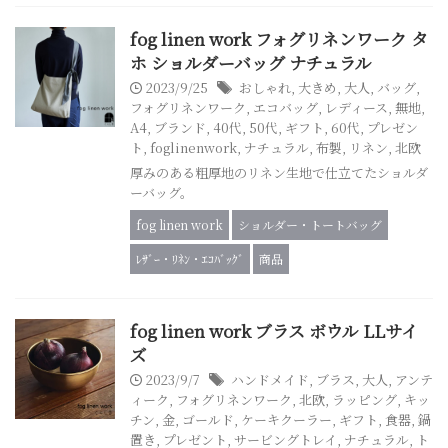
fog linen work フォグリネンワーク タ
ホ ショルダーバッグ ナチュラル
2023/9/25
おしゃれ
,
大きめ
,
大人
,
バッグ
,
フォグリネンワーク
,
エコバッグ
,
レディース
,
無地
,
A4
,
ブランド
,
40代
,
50代
,
ギフト
,
60代
,
プレゼン
ト
,
foglinenwork
,
ナチュラル
,
布製
,
リネン
,
北欧
厚みのある粗厚地のリネン生地で仕立てたショルダ
ーバッグ。
fog linen work
ショルダー・トートバッグ
ﾚｻﾞｰ・ﾘﾈﾝ・ｴｺﾊﾞｯｸﾞ
商品
fog linen work ブラス ボウル LLサイ
ズ
2023/9/7
ハンドメイド
,
ブラス
,
大人
,
アンテ
ィーク
,
フォグリネンワーク
,
北欧
,
ラッピング
,
キッ
チン
,
金
,
ゴールド
,
ケーキクーラー
,
ギフト
,
食器
,
鍋
置き
,
プレゼント
,
サービングトレイ
,
ナチュラル
,
ト