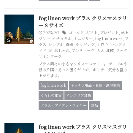
fog linen work ブラス クリスマスツリ
ー S サイズ
2023/9/7
ゴールド
,
ギフト
,
プレゼント
,
卓上
ツリー
,
ナチュラル
,
ミニツリー
,
fog linen work
,
ブ
ラス
,
シンプル
,
真鍮
,
ラッピング
,
手作り
,
ハンドメ
イド
,
金
,
おしゃれ
,
アンティーク
,
大人
,
北欧
,
フォグ
リネンワーク
ブラス素材の小さなクリスマスツリー。 テーブルや
棚の片隅にそっと置くだけで、ホリデー気分も盛り
上がります。
fog linen work
キッチン用品・食器・調理器具
くらしの雑貨
インテリア雑貨
ブラス・アイアン・ワイヤー
商品
fog linen work ブラス クリスマスツリ