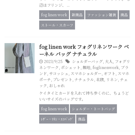
辺はフリンジ、 ...
fog linen work
新商品
ファッション雑貨
商品
ストール・スカーフ
fog linen work フォグリネンワーク ベ
ーネル バッグ ナチュラル
2023/9/25
ショルダーバッグ
,
大人
,
フォグリ
ネンワーク
,
ポシェット
,
無地
,
foglinenwork
,
ブラ
ンド
,
サコッシュ
,
スマホショルダー
,
ギフト
,
スマホ
ポーチ
,
プレゼント
,
ナチュラル
,
北欧
,
リネン
,
チェ
ック
,
おしゃれ
ケイタイとカードを入れて持ち歩くのに、ちょうど
いいサイズのバッグです。
fog linen work
ショルダー・トートバッグ
ﾚｻﾞｰ・ﾘﾈﾝ・ｴｺﾊﾞｯｸﾞ
商品