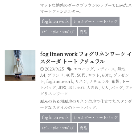
マットな艶感のダークブラウンのレザーで出来たス
マートフォンホルダー。
fog linen work
ショルダー・トートバッグ
ﾚｻﾞｰ・ﾘﾈﾝ・ｴｺﾊﾞｯｸﾞ
商品
fog linen work フォグリネンワーク イ
スターダ トート ナチュラル
2023/9/25
エコバッグ
,
レディース
,
無地
,
A4
,
ブランド
,
40代
,
50代
,
ギフト
,
60代
,
プレゼン
ト
,
foglinenwork
,
リネン
,
ナチュラル
,
布製
,
トー
トバッグ
,
北欧
,
おしゃれ
,
大きめ
,
大人
,
バッグ
,
フォ
グリネンワーク
厚みのある粗厚地のリネン生地で仕立てたスタンダ
ードなスタイルのトートバッグ。
fog linen work
ショルダー・トートバッグ
ﾚｻﾞｰ・ﾘﾈﾝ・ｴｺﾊﾞｯｸﾞ
商品