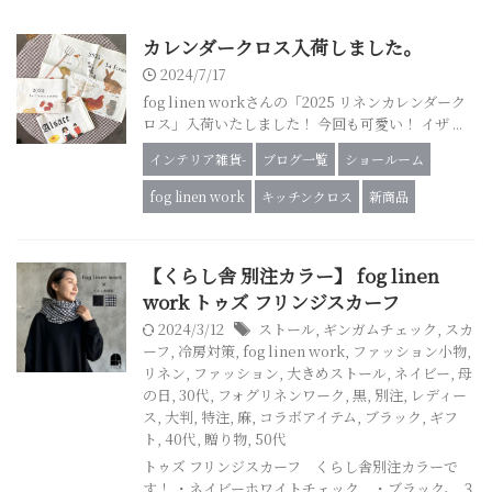
カレンダークロス入荷しました。
2024/7/17
fog linen workさんの「2025 リネンカレンダーク
ロス」入荷いたしました！ 今回も可愛い！ イザ ...
インテリア雑貨-
ブログ一覧
ショールーム
fog linen work
キッチンクロス
新商品
【くらし舎 別注カラー】 fog linen
work トゥズ フリンジスカーフ
2024/3/12
ストール
,
ギンガムチェック
,
スカ
ーフ
,
冷房対策
,
fog linen work
,
ファッション小物
,
リネン
,
ファッション
,
大きめストール
,
ネイビー
,
母
の日
,
30代
,
フォグリネンワーク
,
黒
,
別注
,
レディー
ス
,
大判
,
特注
,
麻
,
コラボアイテム
,
ブラック
,
ギフ
ト
,
40代
,
贈り物
,
50代
トゥズ フリンジスカーフ くらし舎別注カラーで
す！ ・ネイビーホワイトチェック ・ブラック。 ３