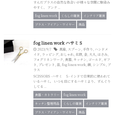
すんだブラスの自然な色合いが様々な空間に馴染み
やすく、 アンテ ...
fog linen work
くらしの雑貨
インテリア雑貨
ブラス・アイアン・ワイヤー
商品
fog linen work ハサミ S
2023/9/7
真鍮
,
スプーン
,
手作り
,
ハンドメ
イド
,
ラッピング
,
おしゃれ
,
北欧
,
金
,
大人
,
はさみ
,
フォグリネンワーク
,
食器
,
キッチン
,
ゴールド
,
ギフ
ト
,
プレゼント
,
皿
,
fog linen work
,
銅
,
シンプル
,
ブ
ラス
SCISSORS -ハサミ Ｓ-インドで日常的に使われて
いるハサミ。 いつも目にするハサミより、ずんぐり
してる ...
食器・カトラリー
fog linen work
キッチン整理用品
くらしの雑貨
インテリア雑貨
ブラス・アイアン・ワイヤー
商品