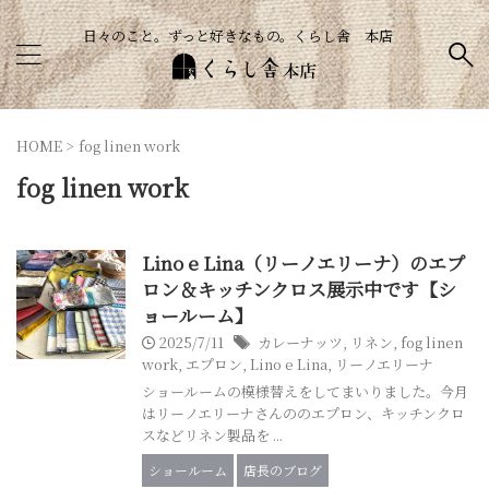
日々のこと。ずっと好きなもの。くらし舎 本店
HOME
>
fog linen work
fog linen work
Lino e Lina（リーノエリーナ）のエプ
ロン＆キッチンクロス展示中です【シ
ョールーム】
2025/7/11
カレーナッツ
,
リネン
,
fog linen
work
,
エプロン
,
Lino e Lina
,
リーノエリーナ
ショールームの模様替えをしてまいりました。今月
はリーノエリーナさんののエプロン、キッチンクロ
スなどリネン製品を ...
ショールーム
店長のブログ