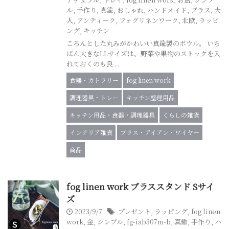
ル
,
手作り
,
真鍮
,
おしゃれ
,
ハンドメイド
,
ブラス
,
大
人
,
アンティーク
,
フォグリネンワーク
,
北欧
,
ラッピ
ング
,
キッチン
ころんとした丸みがかわいい真鍮製のボウル。 いち
ばん大きなLLサイズは、野菜や果物のストックを入
れておくのも良 ...
食器・カトラリー
fog linen work
調理器具・トレー
キッチン整理用品
キッチン用品・食器・調理器具
くらしの雑貨
インテリア雑貨
ブラス・アイアン・ワイヤー
商品
fog linen work ブラススタンド Sサイ
ズ
2023/9/7
プレゼント
,
ラッピング
,
fog linen
work
,
金
,
シンプル
,
fg-iab307m-b
,
真鍮
,
手作り
,
ハ