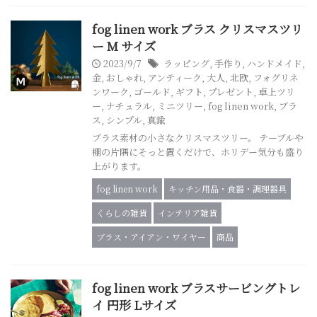
fog linen work ブラス クリスマスツリ
ー M サイズ
2023/9/7
ラッピング
,
手作り
,
ハンドメイド
,
金
,
おしゃれ
,
アンティーク
,
大人
,
北欧
,
フォグリネ
ンワーク
,
ゴールド
,
ギフト
,
プレゼント
,
卓上ツリ
ー
,
ナチュラル
,
ミニツリー
,
fog linen work
,
ブラ
ス
,
シンプル
,
真鍮
ブラス素材の小さなクリスマスツリー。 テーブルや
棚の片隅にそっと置くだけで、ホリデー気分も盛り
上がります。
fog linen work
キッチン用品・食器・調理器具
くらしの雑貨
インテリア雑貨
ブラス・アイアン・ワイヤー
商品
fog linen work ブラスサービングトレ
イ 円形 Lサイズ