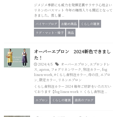
ジメジメ季節にも威力を発揮足裏サラサラ心地よい
リネンのバスマット 今年の梅雨入りも間近となって
きました。蒸し暑 ...
バイヤーブログ
お勧め商品
くらしの雑貨
ラグ・マット・椅子
商品
オーバーエプロン 2024新色できまし
た！
2024/4/5
オーバーエプロン
,
エプロンドレ
ス
,
apron
,
フォグリネンワーク
,
別注カラー
,
fog
linen work
,
#くらし舎別注カラー
,
母の日
,
エプロ
ン
,
限定カラー
,
リネンエプロン
くらし舎別注カラー 2024 毎年ご好評をいただだい
ております【fog linen work × くらし舎別注 ...
エプロン
くらしの雑貨
店長のブログ