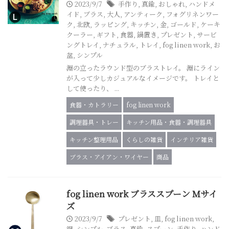
2023/9/7
手作り
,
真鍮
,
おしゃれ
,
ハンドメ
イド
,
ブラス
,
大人
,
アンティーク
,
フォグリネンワー
ク
,
北欧
,
ラッピング
,
キッチン
,
金
,
ゴールド
,
ケーキ
クーラー
,
ギフト
,
食器
,
鍋置き
,
プレゼント
,
サービ
ングトレイ
,
ナチュラル
,
トレイ
,
fog linen work
,
お
盆
,
シンプル
淵の立ったラウンド型のブラストレイ。 淵にライン
が入って少しカジュアルなイメージです。 トレイと
して使ったり、 ...
食器・カトラリー
fog linen work
調理器具・トレー
キッチン用品・食器・調理器具
キッチン整理用品
くらしの雑貨
インテリア雑貨
ブラス・アイアン・ワイヤー
商品
fog linen work ブラススプーン Mサイ
ズ
2023/9/7
プレゼント
,
皿
,
fog linen work
,
銅
,
シンプル
,
ブラス
,
真鍮
,
スプーン
,
手作り
,
ハンド