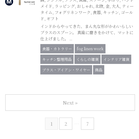
メイド
,
ラッピング
,
おしゃれ
,
北欧
,
金
,
大人
,
ティー
タイム
,
フォグリネンワーク
,
食器
,
キッチン
,
ゴール
ド
,
ギフト
インドからやってきた、まん丸な形がかわいらしい
ブラスのスプーン。 真鍮に磨きをかけて、マットに
仕上げました。 ...
食器・カトラリー
fog linen work
キッチン整理用品
くらしの雑貨
インテリア雑貨
ブラス・アイアン・ワイヤー
商品
Next »
1
2
…
7