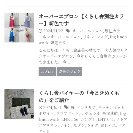
オーバーエプロン【くらし舎別注カラ
ー】新色です
2024/11/22
オーバーエプロン
,
別注カラー
,
リネンオーバーエプロン
,
リネン
,
フォグ
,
fog linen
work
,
限定カラー
こんにちは。くらし舎店長の林です。 大人気のリネ
ンオーバーエプロン、今年もくらし舎別注カラーが
できました。 今 ...
エプロン
店長のブログ
くらし舎バイヤーの「今ときめくも
の」をご紹介
2024/5/21
麻
,
インテリア
,
キッチンマット
,
ホワイト
,
フロアマット
,
ナチュラル
,
吸湿速乾
,
fog
linen work
,
LHK-556
,
シンプル
,
LHT-041
,
リトア
ニアリネン
,
リネン
,
モダン
,
フォグ
,
おしゃれ
,
バス
マット