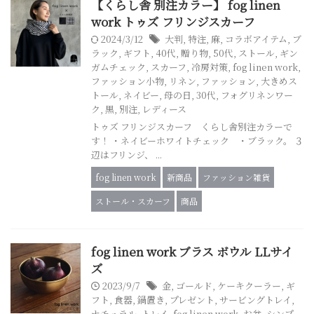
【くらし舎 別注カラー】 fog linen
work トゥズ フリンジスカーフ
2024/3/12
大判
,
特注
,
麻
,
コラボアイテム
,
ブ
ラック
,
ギフト
,
40代
,
贈り物
,
50代
,
ストール
,
ギン
ガムチェック
,
スカーフ
,
冷房対策
,
fog linen work
,
ファッション小物
,
リネン
,
ファッション
,
大きめス
トール
,
ネイビー
,
母の日
,
30代
,
フォグリネンワー
ク
,
黒
,
別注
,
レディース
トゥズ フリンジスカーフ くらし舎別注カラーで
す！ ・ネイビーホワイトチェック ・ブラック。 ３
辺はフリンジ、 ...
fog linen work
新商品
ファッション雑貨
ストール・スカーフ
商品
fog linen work ブラス ボウル LLサイ
ズ
2023/9/7
金
,
ゴールド
,
ケーキクーラー
,
ギ
フト
,
食器
,
鍋置き
,
プレゼント
,
サービングトレイ
,
ナチュラル
,
トレイ
,
fog linen work
,
お盆
,
シンプ