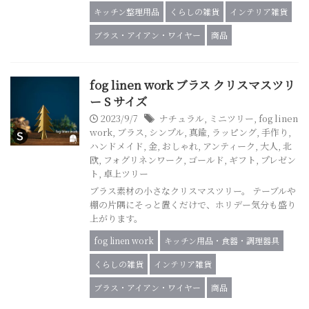
キッチン整理用品
くらしの雑貨
インテリア雑貨
ブラス・アイアン・ワイヤー
商品
fog linen work ブラス クリスマスツリ
ー S サイズ
2023/9/7
ナチュラル
,
ミニツリー
,
fog linen
work
,
ブラス
,
シンプル
,
真鍮
,
ラッピング
,
手作り
,
ハンドメイド
,
金
,
おしゃれ
,
アンティーク
,
大人
,
北
欧
,
フォグリネンワーク
,
ゴールド
,
ギフト
,
プレゼン
ト
,
卓上ツリー
ブラス素材の小さなクリスマスツリー。 テーブルや
棚の片隅にそっと置くだけで、ホリデー気分も盛り
上がります。
fog linen work
キッチン用品・食器・調理器具
くらしの雑貨
インテリア雑貨
ブラス・アイアン・ワイヤー
商品