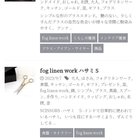
ンドメイド
,
おしゃれ
,
北欧
,
大人
,
フォグリネンワー
ク
,
キッチン
,
ゴールド
,
皿
,
ギフト
,
ブラス
シンプルな形のブラススタンド。 艶のない、少しく
すんだブラスの自然な色合いが様々な空間に馴染み
やすく、 アンテ ...
fog linen work
くらしの雑貨
インテリア雑貨
ブラス・アイアン・ワイヤー
商品
fog linen work ハサミ S
2023/9/7
大人
,
はさみ
,
フォグリネンワーク
,
食器
,
キッチン
,
ゴールド
,
ギフト
,
プレゼント
,
皿
,
fog linen work
,
銅
,
シンプル
,
ブラス
,
真鍮
,
スプー
ン
,
手作り
,
ハンドメイド
,
ラッピング
,
おしゃれ
,
北
欧
,
金
SCISSORS -ハサミ Ｓ-インドで日常的に使われて
いるハサミ。 いつも目にするハサミより、ずんぐり
してる ...
食器・カトラリー
fog linen work