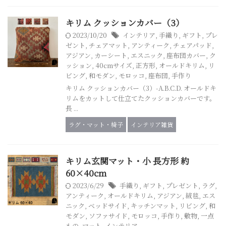
キリム クッションカバー（3）
2023/10/20
インテリア
,
手織り
,
ギフト
,
プレ
ゼント
,
チェアマット
,
アンティーク
,
チェアパッド
,
アジアン
,
カーシート
,
エスニック
,
座布団カバー
,
ク
ッション
,
40cmサイズ
,
正方形
,
オールドキリム
,
リ
ビング
,
和モダン
,
モロッコ
,
座布団
,
手作り
キリム クッションカバー（3）-A.B.C.D. オールドキ
リムをカットして仕立てたクッションカバーです。
長 ...
ラグ・マット・椅子
インテリア雑貨
キリム玄関マット・小 長方形 約
60×40cm
2023/6/29
手織り
,
ギフト
,
プレゼント
,
ラグ
,
アンティーク
,
オールドキリム
,
アジアン
,
絨毯
,
エス
ニック
,
ベッドサイド
,
キッチンマット
,
リビング
,
和
モダン
,
ソファサイド
,
モロッコ
,
手作り
,
敷物
,
一点
もの
,
マット
,
インテリア