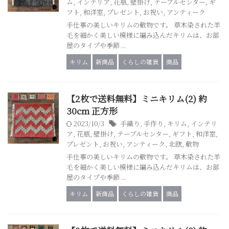
ム
,
インテリア
,
花瓶
,
壁掛け
,
テーブルセンター
,
ギ
フト
,
和洋室
,
プレゼント
,
お祝い
,
アンティーク
手仕事の美しいキリムの敷物です。 草木染された羊
毛を細かく美しい模様に編み込んだキリムは、お部
屋のタイプや季節 ...
キリム
新商品
くらしの雑貨
商品
【2枚で送料無料】ミニキリム(2) 約
30cm 正方形
2023/10/3
手織り
,
手作り
,
キリム
,
インテリ
ア
,
花瓶
,
壁掛け
,
テーブルセンター
,
ギフト
,
和洋室
,
プレゼント
,
お祝い
,
アンティーク
,
北欧
,
敷物
手仕事の美しいキリムの敷物です。 草木染された羊
毛を細かく美しい模様に編み込んだキリムは、お部
屋のタイプや季節 ...
キリム
新商品
くらしの雑貨
商品