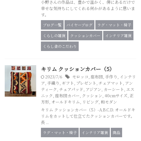
小野さんの作品は、豊かで温かく、傍にあるだけで
幸せな気持ちにしてくれる何かがあるように思いま
す。
ブログ一覧
バイヤーブログ
ラグ・マット・椅子
くらしの雑貨
クッションカバー
インテリア雑貨
くらし舎のこだわり
キリム クッションカバー（5）
2023/7/6
モロッコ
,
座布団
,
手作り
,
インテリ
ア
,
手織り
,
ギフト
,
プレゼント
,
チェアマット
,
アン
ティーク
,
チェアパッド
,
アジアン
,
カーシート
,
エス
ニック
,
座布団カバー
,
クッション
,
40cmサイズ
,
正
方形
,
オールドキリム
,
リビング
,
和モダン
キリム クッションカバー（5）-A.B.C.D. オールドキ
リムをカットして仕立てたクッションカバーです。
長 ...
ラグ・マット・椅子
インテリア雑貨
商品