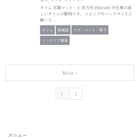
キリム 玄関マット・小 長方形 約60x40 手仕事の美
しいキリムの敷物です。 リビングやベッドサイドに
敷いた ...
キリム
新商品
ラグ・マット・椅子
インテリア雑貨
Next »
1
2
メニュー