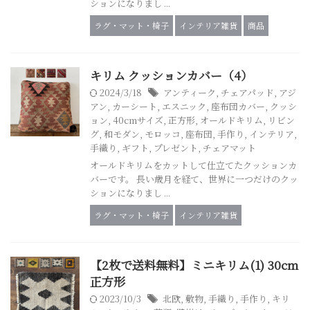
ションになりまし ...
ラグ・マット・椅子
インテリア雑貨
商品
キリム クッションカバー（4）
2024/3/18
アンティーク
,
チェアパッド
,
アジ
アン
,
カーシート
,
エスニック
,
座布団カバー
,
クッシ
ョン
,
40cmサイズ
,
正方形
,
オールドキリム
,
リビン
グ
,
和モダン
,
モロッコ
,
座布団
,
手作り
,
インテリア
,
手織り
,
ギフト
,
プレゼント
,
チェアマット
オールドキリムをカットして仕立てたクッションカ
バーです。 長い歳月を経て、世界に一つだけのクッ
ションになりまし ...
ラグ・マット・椅子
インテリア雑貨
【2枚で送料無料】ミニキリム(1) 30cm
正方形
2023/10/3
北欧
,
敷物
,
手織り
,
手作り
,
キリ