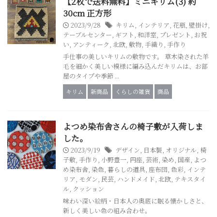
【2枚で送料無料】ミニキリム(3) 約
30cm 正方形
2023/9/28
キリム
,
インテリア
,
花瓶
,
壁掛け
,
テーブルセンター
,
ギフト
,
和洋室
,
プレゼント
,
お祝
い
,
アンティーク
,
北欧
,
敷物
,
手織り
,
手作り
手仕事の美しいキリムの敷物です。 草木染された羊
毛を細かく美しい模様に編み込んだキリムは、お部
屋のタイプや季節 ...
キリム
新商品
くらしの雑貨
商品
よつめ染布舎さんの椅子敷が入荷しま
した。
2023/9/19
デザイン
,
日本製
,
オリジナル
,
椅
子敷
,
手作り
,
小野豊一
,
円座
,
芸術
,
染め
,
国産
,
よつ
め染布舎
,
染色
,
暮らしの道具
,
座布団
,
色彩
,
インテ
リア
,
モダン
,
民芸
,
ハンドメイド
,
北欧
,
テキスタイ
ル
,
クッション
味わい深い絵柄・日本人の奥底に眠る懐かしさと、
新しく美しい色の組み合わせ。