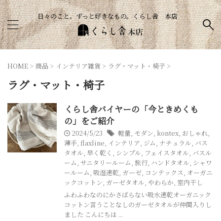
日々のこと。ずっと好きなもの。くらし舎 本店
HOME
>
商品
>
インテリア雑貨
>
ラグ・マット・椅子
>
ラグ・マット・椅子
くらし舎バイヤーの「今ときめくも
の」をご紹介
2024/5/23
軽量
,
モダン
,
kontex
,
おしゃれ
,
薄手
,
flaxline
,
インテリア
,
ジム
,
ナチュラル
,
バス
タオル
,
早く乾く
,
シンプル
,
フェイスタオル
,
バスル
ーム
,
サニタリールーム
,
旅行
,
ハンドタオル
,
シャワ
ールーム
,
吸湿速乾
,
ガーゼ
,
コンテックス
,
オーガニ
ックコットン
,
ガーゼタオル
,
やわらか
,
室内干し
ふわふわなのにかさばらない吸水速乾オーガニック
コットン言うことなしのガーゼタオルが仲間入りし
ました こんにちは ...