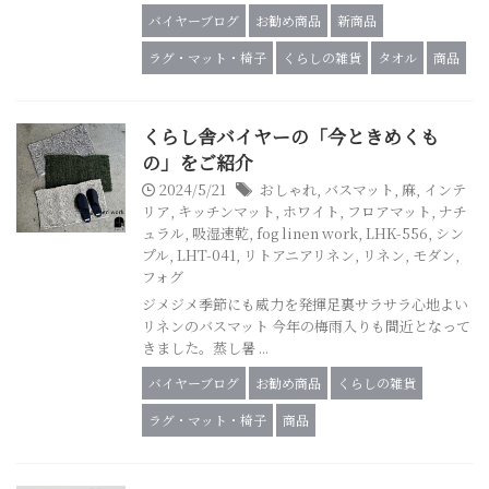
バイヤーブログ
お勧め商品
新商品
ラグ・マット・椅子
くらしの雑貨
タオル
商品
くらし舎バイヤーの「今ときめくも
の」をご紹介
2024/5/21
おしゃれ
,
バスマット
,
麻
,
インテ
リア
,
キッチンマット
,
ホワイト
,
フロアマット
,
ナチ
ュラル
,
吸湿速乾
,
fog linen work
,
LHK-556
,
シン
プル
,
LHT-041
,
リトアニアリネン
,
リネン
,
モダン
,
フォグ
ジメジメ季節にも威力を発揮足裏サラサラ心地よい
リネンのバスマット 今年の梅雨入りも間近となって
きました。蒸し暑 ...
バイヤーブログ
お勧め商品
くらしの雑貨
ラグ・マット・椅子
商品