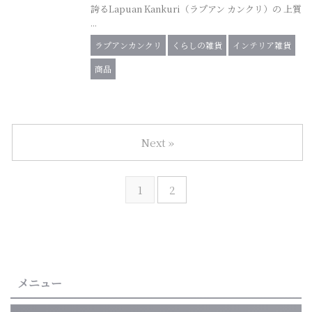
誇るLapuan Kankuri（ラプアン カンクリ）の 上質
...
ラプアンカンクリ
くらしの雑貨
インテリア雑貨
商品
Next »
1
2
メニュー