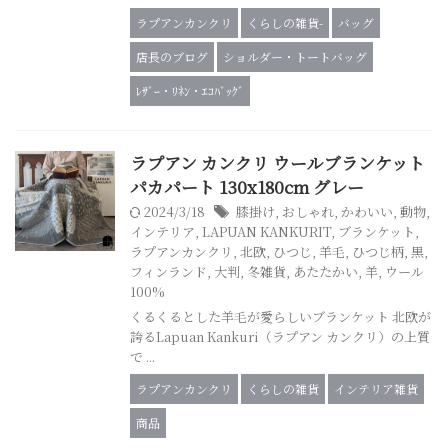
ラプアンカンクリ
くらしの雑貨-
バッグ
店長のブログ
ショルダー・トートバッグ
ﾚｻﾞｰ・ﾘﾈﾝ・ｴｺﾊﾞｯｸﾞ
ラプアン カンクリ ウールブランケット
パカパート 130x180cm グレー
2024/3/18
膝掛け
,
おしゃれ
,
かわいい
,
動物
,
インテリア
,
LAPUAN KANKURIT
,
ブランケット
,
ラプアンカンクリ
,
北欧
,
ひつじ
,
羊毛
,
ひつじ柄
,
黒
,
フィンランド
,
大判
,
冬雑貨
,
あたたかい
,
羊
,
ウール
100%
くるくるとした羊毛が愛らしいブランケット 北欧が
誇るLapuan Kankuri（ラプアン カンクリ）の上質
で ...
ラプアンカンクリ
くらしの雑貨
インテリア雑貨
商品