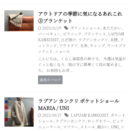
アウトドアの季節に気になるあれこれ
③ブランケット
2023/11/29
ポケットショール
,
あたたかい
,
バーベキュー
,
ピクニック
,
ブランケット
,
LAPUAN
KANKURIT
,
ひざ掛け
,
ラプアンカンクリ
,
北欧
,
フ
ィンランド
,
アウトドア
,
毛布
,
キャンプ
,
ウールブラ
ンケット
,
ショール
こんにちは。くらし舎店長の林です。 今週は気温が
ぐっと低くなり、明け方に肌寒くて目が覚めまし
た。 お布団もお洋 ...
店長のブログ
ラプアン カンクリ ポケットショール
MARIA / UNI
2023/10/27
LAPUAN KANKURIT
,
ポケット
ショール
,
ラプアンカンクリ
,
ロングセラー
,
ピュア
ニューウール
,
マフラー
,
ストール
,
暖かい
,
UNI
,
シ