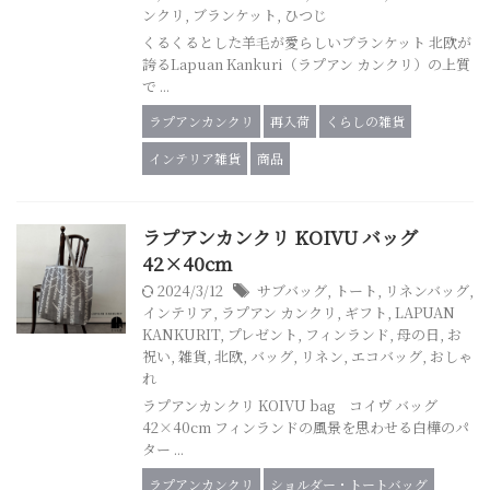
ンクリ
,
ブランケット
,
ひつじ
くるくるとした羊毛が愛らしいブランケット 北欧が
誇るLapuan Kankuri（ラプアン カンクリ）の上質
で ...
ラプアンカンクリ
再入荷
くらしの雑貨
インテリア雑貨
商品
ラプアンカンクリ KOIVU バッグ
42×40cm
2024/3/12
サブバッグ
,
トート
,
リネンバッグ
,
インテリア
,
ラプアン カンクリ
,
ギフト
,
LAPUAN
KANKURIT
,
プレゼント
,
フィンランド
,
母の日
,
お
祝い
,
雑貨
,
北欧
,
バッグ
,
リネン
,
エコバッグ
,
おしゃ
れ
ラプアンカンクリ KOIVU bag コイヴ バッグ
42×40cm フィンランドの風景を思わせる白樺のパ
ター ...
ラプアンカンクリ
ショルダー・トートバッグ