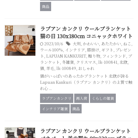
商品
ラプアン カンクリ ウールブランケット
猫の日 130x180cm コニャックホワイト
2023/10/6
大判
,
かわいい
,
あたたかい
,
ねこ
,
ウール100%
,
インテリア
,
膝掛け
,
ギフト
,
プレゼン
ト
,
LAPUAN KANKURIT
,
贈り物
,
フィンランド
,
ブ
ランケット
,
冬雑貨
,
クリスマス
,
lk-100841
,
北欧
,
猫
,
羊毛
,
lk-100849
,
おしゃれ
猫がいっぱいのあったかブランケット 北欧が誇る
Lapuan Kankuri（ラプアン カンクリ）の上質で触
れ心 ...
ラプアンカンクリ
再入荷
くらしの雑貨
インテリア雑貨
商品
ラプアン カンクリ ウールブランケット