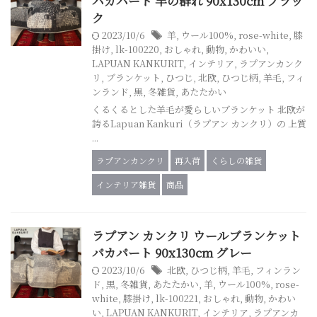
パカパート 羊の群れ 90x130cm ブラッ
ク
2023/10/6
羊
,
ウール100%
,
rose-white
,
膝
掛け
,
lk-100220
,
おしゃれ
,
動物
,
かわいい
,
LAPUAN KANKURIT
,
インテリア
,
ラプアンカンク
リ
,
ブランケット
,
ひつじ
,
北欧
,
ひつじ柄
,
羊毛
,
フィ
ンランド
,
黒
,
冬雑貨
,
あたたかい
くるくるとした羊毛が愛らしいブランケット 北欧が
誇るLapuan Kankuri（ラプアン カンクリ）の 上質
...
ラプアンカンクリ
再入荷
くらしの雑貨
インテリア雑貨
商品
ラプアン カンクリ ウールブランケット
パカパート 90x130cm グレー
2023/10/6
北欧
,
ひつじ柄
,
羊毛
,
フィンラン
ド
,
黒
,
冬雑貨
,
あたたかい
,
羊
,
ウール100%
,
rose-
white
,
膝掛け
,
lk-100221
,
おしゃれ
,
動物
,
かわい
い
,
LAPUAN KANKURIT
,
インテリア
,
ラプアンカ