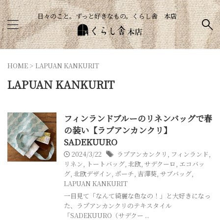
日々のこと。ずっと好きなもの。くらし舎 本店
HOME
>
LAPUAN KANKURIT
LAPUAN KANKURIT
フィンランドブルーのリネンバッグで春
の装い【ラプアンカンクリ】
SADEKUURO
2024/3/22
ラプアンカンクリ
,
フィンランド
,
リネン
,
トートバッグ
,
北欧
,
サデクーロ
,
エコバッ
グ
,
北欧デザイン
,
ポーチ
,
吉澤葵
,
サブバッグ
,
LAPUAN KANKURIT
一目見て「なんて綺麗な色なの！」と大好きになっ
た、ラプアンカンクリのテキスタイル
「SADEKUURO（サデクー ...