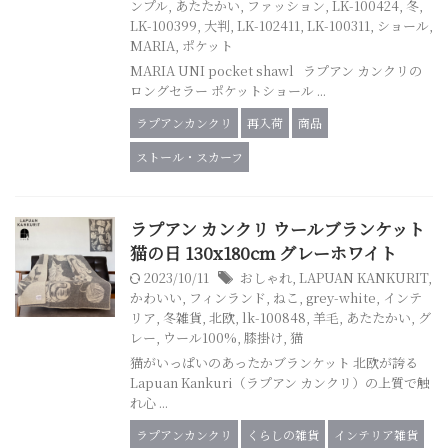
ンプル
,
あたたかい
,
ファッション
,
LK-100424
,
冬
,
LK-100399
,
大判
,
LK-102411
,
LK-100311
,
ショール
,
MARIA
,
ポケット
MARIA UNI pocket shawl ラプアン カンクリの
ロングセラー ポケットショール ...
ラプアンカンクリ
再入荷
商品
ストール・スカーフ
ラプアン カンクリ ウールブランケット
猫の日 130x180cm グレーホワイト
2023/10/11
おしゃれ
,
LAPUAN KANKURIT
,
かわいい
,
フィンランド
,
ねこ
,
grey-white
,
インテ
リア
,
冬雑貨
,
北欧
,
lk-100848
,
羊毛
,
あたたかい
,
グ
レー
,
ウール100%
,
膝掛け
,
猫
猫がいっぱいのあったかブランケット 北欧が誇る
Lapuan Kankuri（ラプアン カンクリ）の上質で触
れ心 ...
ラプアンカンクリ
くらしの雑貨
インテリア雑貨