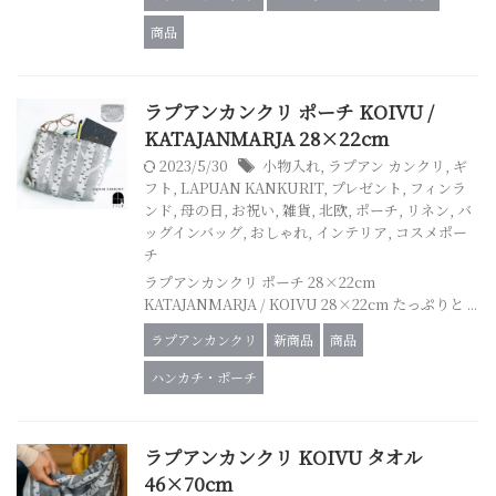
商品
ラプアンカンクリ ポーチ KOIVU /
KATAJANMARJA 28×22cm
2023/5/30
小物入れ
,
ラプアン カンクリ
,
ギ
フト
,
LAPUAN KANKURIT
,
プレゼント
,
フィンラ
ンド
,
母の日
,
お祝い
,
雑貨
,
北欧
,
ポーチ
,
リネン
,
バ
ッグインバッグ
,
おしゃれ
,
インテリア
,
コスメポー
チ
ラプアンカンクリ ポーチ 28×22cm
KATAJANMARJA / KOIVU 28×22cm たっぷりと ...
ラプアンカンクリ
新商品
商品
ハンカチ・ポーチ
ラプアンカンクリ KOIVU タオル
46×70cm