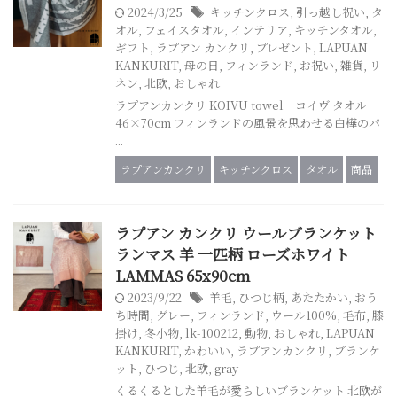
2024/3/25
キッチンクロス
,
引っ越し祝い
,
タ
オル
,
フェイスタオル
,
インテリア
,
キッチンタオル
,
ギフト
,
ラプアン カンクリ
,
プレゼント
,
LAPUAN
KANKURIT
,
母の日
,
フィンランド
,
お祝い
,
雑貨
,
リ
ネン
,
北欧
,
おしゃれ
ラプアンカンクリ KOIVU towel コイヴ タオル
46×70cm フィンランドの風景を思わせる白樺のパ
...
ラプアンカンクリ
キッチンクロス
タオル
商品
ラプアン カンクリ ウールブランケット
ランマス 羊 一匹柄 ローズホワイト
LAMMAS 65x90cm
2023/9/22
羊毛
,
ひつじ柄
,
あたたかい
,
おう
ち時間
,
グレー
,
フィンランド
,
ウール100%
,
毛布
,
膝
掛け
,
冬小物
,
lk-100212
,
動物
,
おしゃれ
,
LAPUAN
KANKURIT
,
かわいい
,
ラプアンカンクリ
,
ブランケ
ット
,
ひつじ
,
北欧
,
gray
くるくるとした羊毛が愛らしいブランケット 北欧が