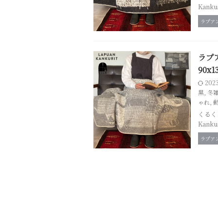
Kank
ラプア
ラプ
90x
202
黒
,
冬
ゃれ
,
くるく
Kank
ラプア