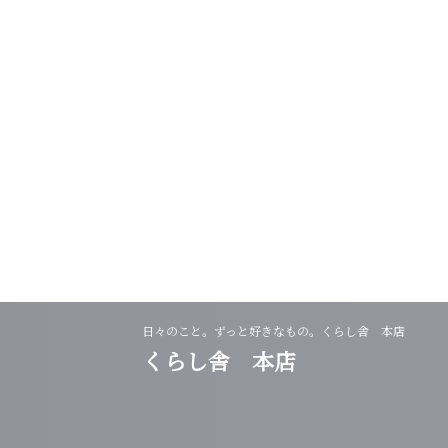
日々のこと。ずっと好きなもの。くらし舎 本店
くらし舎 本店