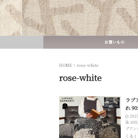
お買いもの
HOME
>
rose-white
rose-white
ラプ
れ 9
202
lk-100
プアン
くるく