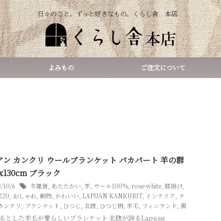
日々のこと。ずっと好きなもの。くらし舎 本店
よみもの
ご注文について
アン カンクリ ウールブランケット パカパート 羊の群
0x130cm ブラック
3/10/6
冬雑貨
,
あたたかい
,
羊
,
ウール100%
,
rose-white
,
膝掛け
,
220
,
おしゃれ
,
動物
,
かわいい
,
LAPUAN KANKURIT
,
インテリア
,
ラ
カンクリ
,
ブランケット
,
ひつじ
,
北欧
,
ひつじ柄
,
羊毛
,
フィンランド
,
黒
るとした羊毛が愛らしいブランケット 北欧が誇るLapuan