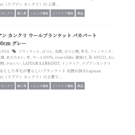
uri（ラプアン カンクリ）の 上質 ...
ンカンクリ
再入荷
くらしの雑貨
インテリア雑貨
商品
アン カンクリ ウールブランケット パカパート
130cm グレー
3/10/6
ブランケット
,
ひつじ
,
北欧
,
ひつじ柄
,
羊毛
,
フィンランド
,
雑貨
,
あたたかい
,
羊
,
ウール100%
,
rose-white
,
膝掛け
,
lk-100221
,
おし
動物
,
かわいい
,
LAPUAN KANKURIT
,
インテリア
,
ラプアンカンクリ
るとした羊毛が愛らしいブランケット 北欧が誇るLapuan
uri（ラプアン カンクリ）の上質で ...
ンカンクリ
再入荷
くらしの雑貨
インテリア雑貨
商品