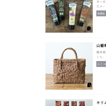
オーガ
たメ・
新商品
山葡萄
筒井幸
くて、
かご・
キリ