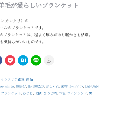
羊毛が愛らしいブランケット
プアン カンクリ）の
ールのブランケットです。
のブランケットは、程よく厚みがあり暖かさも格別。
も気持ちがいいものです。
,
インテリア雑貨
,
商品
se-white
,
膝掛け
,
lk-100220
,
おしゃれ
,
動物
,
かわいい
,
LAPUAN
,
ブランケット
,
ひつじ
,
北欧
,
ひつじ柄
,
羊毛
,
フィンランド
,
黒