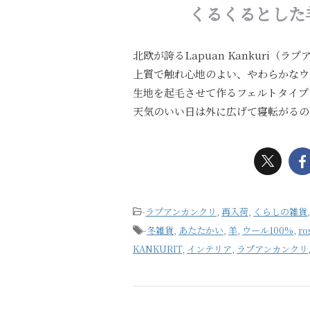
くるくるとした
北欧が誇るLapuan Kankuri（ラ
上質で触れ心地のよい、やわらかなウ
生地を起毛させて作るフェルトタイプ
天気のいい日は外に広げて寝転がるの
-
ラプアンカンクリ
,
再入荷
,
くらしの雑貨
-
冬雑貨
,
あたたかい
,
羊
,
ウール100%
,
ro
KANKURIT
,
インテリア
,
ラプアンカンクリ