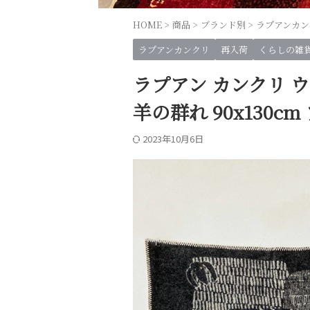
HOME
>
商品
>
ブランド別
>
ラプアンカン
ラプアンカンクリ
再入荷
くらしの雑
ラプアン カンクリ 
羊の群れ 90x130c
2023年10月6日