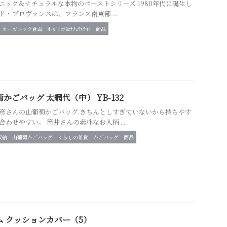
ニック＆ナチュラルな本物のペーストシリーズ 1980年代に誕生し
ド・プロヴァンスは、フランス南東部 ...
オーガニック食品
ｵｰｶﾞﾆｯｸ＆ﾅﾁｭﾗﾙﾗｲﾌ
商品
かごバッグ 太網代（中） YB-132
彦さんの山葡萄かごバッグ きちんとしすぎていないから持ちやす
合わせやすい。 筒井さんの素朴なお人柄 ...
収納
山葡萄かごバッグ
くらしの雑貨
かごバッグ
商品
ム クッションカバー（5）