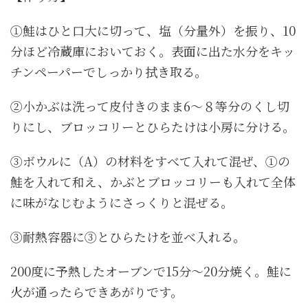
①鮭はひと口大に切って、塩（分量外）を振り、10
分ほど冷蔵庫においておく。表面に出た水分をキッ
チンペーパーでしっかり拭き取る。
②小かぶは洗って皮付きのまま6～８等分のくし切
りにし、ブロッコリーとひらたけは小房に分ける。
③ボウルに（A）の材料をすべて入れて混ぜ、①の
鮭を入れて和え、かぶとブロッコリーも入れて全体
に味がなじむようにさっくりと混ぜる。
③耐熱容器に③とひらたけを並べ入れる。
200度に予熱したオーブンで15分～20分焼く。鮭に
火が通ったらできあがりです。