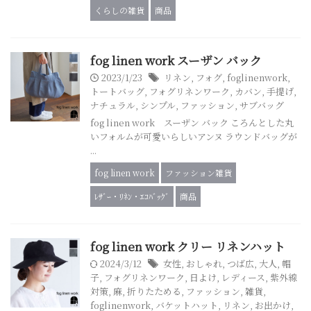
くらしの雑貨
商品
fog linen work スーザン バック
2023/1/23
リネン
,
フォグ
,
foglinenwork
,
トートバッグ
,
フォグリネンワーク
,
カバン
,
手提げ
,
ナチュラル
,
シンプル
,
ファッション
,
サブバッグ
fog linen work スーザン バック ころんとした丸
いフォルムが可愛いらしいアンヌ ラウンドバッグが
...
fog linen work
ファッション雑貨
ﾚｻﾞｰ・ﾘﾈﾝ・ｴｺﾊﾞｯｸﾞ
商品
fog linen work クリー リネンハット
2024/3/12
女性
,
おしゃれ
,
つば広
,
大人
,
帽
子
,
フォグリネンワーク
,
日よけ
,
レディース
,
紫外線
対策
,
麻
,
折りたためる
,
ファッション
,
雑貨
,
foglinenwork
,
バケットハット
,
リネン
,
お出かけ
,