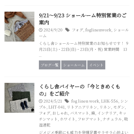
9/21～9/23 ショールーム特別営業のご
案内
2024/9/20
フォグ
,
foglinenwork
,
ショール
ーム
くらし舎ショールーム特別営業のお知らせです！ ９
月21日(土)・22日(日)・23日(月・祝) 営業時間 13
...
ブログ一覧
ショールーム
イベント
くらし舎バイヤーの「今ときめくも
の」をご紹介
2024/5/21
fog linen work
,
LHK-556
,
シン
プル
,
LHT-041
,
リトアニアリネン
,
リネン
,
モダン
,
フォグ
,
おしゃれ
,
バスマット
,
麻
,
インテリア
,
キッ
チンマット
,
ホワイト
,
フロアマット
,
ナチュラル
,
吸
湿速乾
ジメジメ季節にも威力を発揮足裏サラサラ心地よい