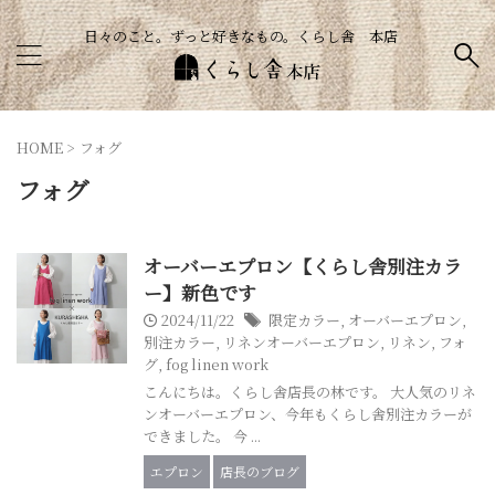
日々のこと。ずっと好きなもの。くらし舎 本店
HOME
>
フォグ
フォグ
オーバーエプロン【くらし舎別注カラ
ー】新色です
2024/11/22
限定カラー
,
オーバーエプロン
,
別注カラー
,
リネンオーバーエプロン
,
リネン
,
フォ
グ
,
fog linen work
こんにちは。くらし舎店長の林です。 大人気のリネ
ンオーバーエプロン、今年もくらし舎別注カラーが
できました。 今 ...
エプロン
店長のブログ