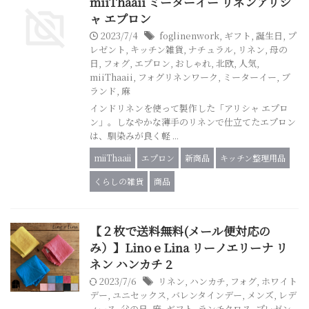
miiThaaii ミーターイー リネンアリシ
ャ エプロン
2023/7/4
foglinenwork
,
ギフト
,
誕生日
,
プ
レゼント
,
キッチン雑貨
,
ナチュラル
,
リネン
,
母の
日
,
フォグ
,
エプロン
,
おしゃれ
,
北欧
,
人気
,
miiThaaii
,
フォグリネンワーク
,
ミーターイー
,
ブ
ランド
,
麻
インドリネンを使って製作した「アリシャ エプロ
ン」。しなやかな薄手のリネンで仕立てたエプロン
は、馴染みが良く軽 ...
miiThaaii
エプロン
新商品
キッチン整理用品
くらしの雑貨
商品
【２枚で送料無料(メール便対応の
み）】Lino e Lina リーノエリーナ リ
ネン ハンカチ 2
2023/7/6
リネン
,
ハンカチ
,
フォグ
,
ホワイト
デー
,
ユニセックス
,
バレンタインデー
,
メンズ
,
レデ
ィース
,
父の日
,
麻
,
ギフト
,
ランチクロス
,
プレゼン