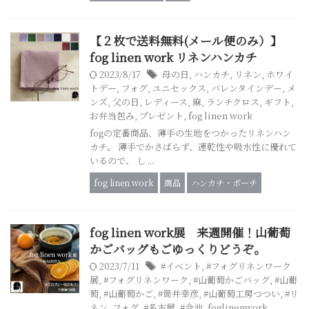
【２枚で送料無料(メール便のみ）】
fog linen work リネンハンカチ
2023/8/17
母の日
,
ハンカチ
,
リネン
,
ホワイ
トデー
,
フォグ
,
ユニセックス
,
バレンタインデー
,
メ
ンズ
,
父の日
,
レディース
,
麻
,
ランチクロス
,
ギフト
,
お弁当包み
,
プレゼント
,
fog linen work
fogの定番商品、薄手の生地をつかったリネンハン
カチ。 薄手でかさばらず、速乾性や吸水性に優れて
いるので、 し ...
fog linen work
商品
ハンカチ・ポーチ
fog linen work展 来週開催！山葡萄
かごバッグもごゆっくりどうぞ。
2023/7/11
#イベント
,
#フォグリネンワーク
展
,
#フォグリネンワーク
,
#山葡萄かごバッグ
,
#山葡
萄
,
#山葡萄かご
,
#筒井幸彦
,
#山葡萄工房つつい
,
#リ
ネン
,
フォグ
,
#名古屋
,
#今池
,
foglinenwork