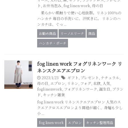
ト
,
お弁当包み
,
fog linen work
,
母の日
柔らかい肌触りで使い心地抜群。リネン100％の
ハンカチ 毎日の手洗いに、汗拭きに。 リネンのハ
ンカチは、ぐっ ...
お勧め商品
リーノエリーナ
商品
ハンカチ・ポーチ
fog linen work フォグリネンワーク リ
ネンスクエアエプロン
2023/1/23
ギフト
,
プレゼント
,
ナチュラル
,
母の日
,
エプロン
,
リネン
,
フォグ
,
北欧
,
人気
,
foglinenwork
,
フォグリネンワーク
,
誕生日
,
ブラン
ド
,
キッチン雑貨
fog linen work リネンスクエアエプロン 人気のス
クエアクロスエプロンより肩紐が細く、身幅も少し
小 ...
fog linen work
エプロン
キッチン整理用品