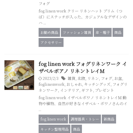
フォグ
fog linen work クリー リネンハット ブリム（つ
ば）にステッチが入った、カジュアルなデザインの
ハ ...
お勧め商品
ファッション雑貨
傘・帽子
商品
アクセサリー
fog linen work フォグリネンワーク イ
ザベルボアノ リネントレイM
2023/2/3
雑貨
,
北欧
,
リネン
,
フォグ
,
お盆
,
foglinenwork
,
おしゃれ
,
キッチングッズ
,
フォグリ
ネンワーク
,
インテリア
,
ギフト
,
プレゼント
fog linen work イザベルボワノ リネントレイＭ 動
物や植物、自然が好きなイザベル・ボワノさんのイ
...
fog linen work
調理器具・トレー
新商品
キッチン整理用品
商品