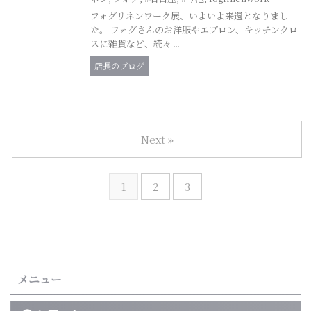
フォグリネンワーク展、いよいよ来週となりまし
た。 フォグさんのお洋服やエプロン、キッチンクロ
スに雑貨など、続々 ...
店長のブログ
Next »
1
2
3
メニュー