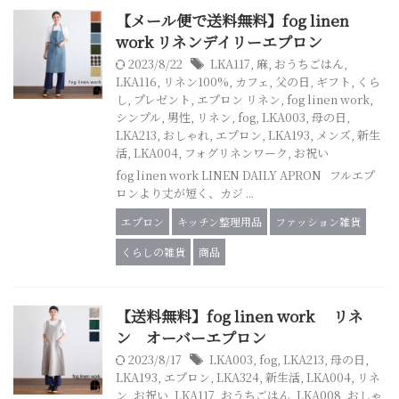
【メール便で送料無料】fog linen
work リネンデイリーエプロン
2023/8/22
LKA117
,
麻
,
おうちごはん
,
LKA116
,
リネン100%
,
カフェ
,
父の日
,
ギフト
,
くら
し
,
プレゼント
,
エプロン リネン
,
fog linen work
,
シンプル
,
男性
,
リネン
,
fog
,
LKA003
,
母の日
,
LKA213
,
おしゃれ
,
エプロン
,
LKA193
,
メンズ
,
新生
活
,
LKA004
,
フォグリネンワーク
,
お祝い
fog linen work LINEN DAILY APRON フルエプ
ロンより丈が短く、カジ ...
エプロン
キッチン整理用品
ファッション雑貨
くらしの雑貨
商品
【送料無料】fog linen work リネ
ン オーバーエプロン
2023/8/17
LKA003
,
fog
,
LKA213
,
母の日
,
LKA193
,
エプロン
,
LKA324
,
新生活
,
LKA004
,
リネ
ン
,
お祝い
,
LKA117
,
おうちごはん
,
LKA008
,
おしゃ