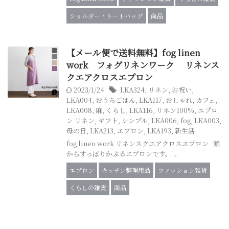
ショルダー・トートバッグ
商品
【メール便で送料無料】fog linen
work フォグリネンワーク リネンス
クエアクロスエプロン
2023/1/24
LKA324
,
リネン
,
お祝い
,
LKA004
,
おうちごはん
,
LKA117
,
おしゃれ
,
カフェ
,
LKA008
,
麻
,
くらし
,
LKA116
,
リネン100%
,
エプロ
ン リネン
,
ギフト
,
シンプル
,
LKA006
,
fog
,
LKA003
,
母の日
,
LKA213
,
エプロン
,
LKA193
,
新生活
fog linen work リネンスクエアクロスエプロン 頭
からすっぽりかぶるエプロンです。 ...
エプロン
キッチン整理用品
ファッション雑貨
くらしの雑貨
商品