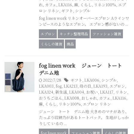
れ
,
カフェ
,
LKA116
,
麻
,
くらし
,
リネン100%
,
エプ
ロン リネン
,
ギフト
,
シンプル
fog linen work リネンオーバーエプロン Aラインワ
ンピースのようなエプロン。 エプロン感がないの ...
エプロン
キッチン整理用品
ファッション雑貨
くらしの雑貨
商品
fog linen work ジューン トート
デニム地
2022/7/28
ギフト
,
LKA006
,
シンプル
,
LKA003
,
fog
,
LKA213
,
母の日
,
LKA193
,
エプロン
,
LKA324
,
新生活
,
LKA004
,
お祝い
,
LKA117
,
リネン
,
おうちごはん
,
LKA008
,
おしゃれ
,
カフェ
,
LKA116
,
麻
,
くらし
,
リネン100%
,
エプロン リネン
ジューン トート デニム地 大きめのマチがあり、
たっぷり収納力があるトートバック。 生地がしっか
りして いるの ...
fog linen work
ファッション雑貨
くらしの雑貨