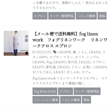
ンを着けるだけで、背筋がしゃん！ 気分も上がった
りするものです。 ...
エプロン
キッチン整理用品
くらしの雑貨
商品
【メール便で送料無料】fog linen
work フォグリネンワーク リネンワ
ーククロス エプロン
2023/1/23
LKA008
,
麻
,
くらし
,
LKA116
,
リ
ネン100%
,
エプロン リネン
,
ギフト
,
シンプル
,
LKA006
,
fog
,
LKA003
,
母の日
,
LKA213
,
エプロン
,
LKA193
,
新生活
,
LKA324
,
リネン
,
お祝い
,
LKA004
,
おうちごはん
,
LKA117
,
おしゃれ
,
カフェ
fog linen work リネンワーククロスエプロン スク
エアクロスエプロンより肩紐が細く、 ...
fog linen work
エプロン
キッチン整理用品
ファッション雑貨
くらしの雑貨
商品