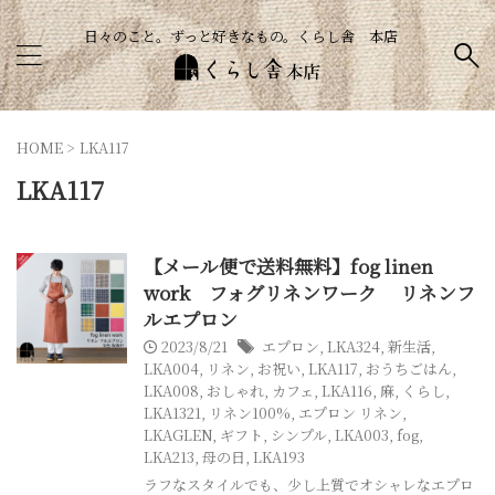
日々のこと。ずっと好きなもの。くらし舎 本店
HOME
>
LKA117
LKA117
【メール便で送料無料】fog linen
work フォグリネンワーク リネンフ
ルエプロン
2023/8/21
エプロン
,
LKA324
,
新生活
,
LKA004
,
リネン
,
お祝い
,
LKA117
,
おうちごはん
,
LKA008
,
おしゃれ
,
カフェ
,
LKA116
,
麻
,
くらし
,
LKA1321
,
リネン100%
,
エプロン リネン
,
LKAGLEN
,
ギフト
,
シンプル
,
LKA003
,
fog
,
LKA213
,
母の日
,
LKA193
ラフなスタイルでも、少し上質でオシャレなエプロ