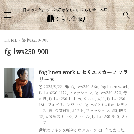
日々のこと。ずっと好きなもの。くらし舎 本店
HOME
>
fg-lws230-900
fg-lws230-900
fog linen work ロセリエスカーフ プラ
リーヌ
2023/8/22
fg-lws230-86a
,
fog linen work
,
fg-lws230-1172
,
ファッション
,
fg-lws230-870
,
母
の日
,
fg-lws230-bkbes
,
リネン
,
大判
,
fg-lws230-
180
,
フォグリネンワーク
,
fg-lws230-wibe
,
レディ
ース
,
麻
,
冷房対策
,
ギフト
,
ファッション小物
,
贈り
物
,
大きめストール
,
ストール
,
fg-lws230-900
,
スカ
ーフ
薄地のリネンを軽やかなスカーフに仕立てました。