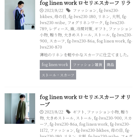
fog linen work ロセリエスカーフ リラ
2023/8/22
ファッション
,
fg-lws230-
bkbes
,
母の日
,
fg-lws230-180
,
リネン
,
大判
,
fg-
lws230-wibe
,
フォグリネンワーク
,
fg-lws230-
789
,
レディース
,
麻
,
冷房対策
,
ギフト
,
ファッション
小物
,
贈り物
,
大きめストール
,
ストール
,
fg-lws230-
900
,
スカーフ
,
fg-lws230-86a
,
fog linen work
,
fg-
lws230-870
薄地のリネンを軽やかなスカーフに仕立てました。
fog linen work
ファッション雑貨
商品
ストール・スカーフ
fog linen work ロセリエスカーフ オリ
ーブ
2023/8/22
ギフト
,
ファッション小物
,
贈り
物
,
大きめストール
,
ストール
,
fg-lws230-900
,
スカ
ーフ
,
fg-lws230-86a
,
fog linen work
,
fg-lws230-
1172
,
ファッション
,
fg-lws230-bkbes
,
母の日
,
fg-
lws230-180
,
リネン
,
大判
,
fg-lws230-wibe
,
フォグ