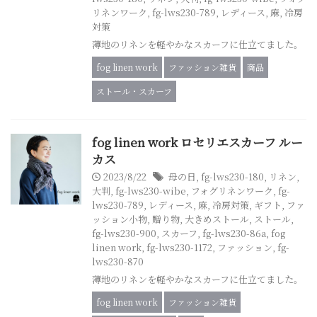
リネンワーク
,
fg-lws230-789
,
レディース
,
麻
,
冷房
対策
薄地のリネンを軽やかなスカーフに仕立てました。
fog linen work
ファッション雑貨
商品
ストール・スカーフ
fog linen work ロセリエスカーフ ルー
カス
2023/8/22
母の日
,
fg-lws230-180
,
リネン
,
大判
,
fg-lws230-wibe
,
フォグリネンワーク
,
fg-
lws230-789
,
レディース
,
麻
,
冷房対策
,
ギフト
,
ファ
ッション小物
,
贈り物
,
大きめストール
,
ストール
,
fg-lws230-900
,
スカーフ
,
fg-lws230-86a
,
fog
linen work
,
fg-lws230-1172
,
ファッション
,
fg-
lws230-870
薄地のリネンを軽やかなスカーフに仕立てました。
fog linen work
ファッション雑貨