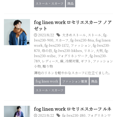
ストール・スカーフ
商品
fog linen work ロセリエスカーフ ノア
ゼット
2023/8/22
大きめストール
,
ストール
,
fg-
lws230-900
,
スカーフ
,
fg-lws230-86a
,
fog linen
work
,
fg-lws230-1172
,
ファッション
,
fg-lws230-
870
,
母の日
,
fg-lws230-bkbes
,
リネン
,
大判
,
fg-
lws230-wibe
,
フォグリネンワーク
,
fg-lws230-
789
,
レディース
,
麻
,
冷房対策
,
ギフト
,
ファッション
小物
,
贈り物
薄地のリネンを軽やかなスカーフに仕立てました。
fog linen work
ファッション雑貨
商品
ストール・スカーフ
fog linen work ロセリエスカーフ ルネ
2023/8/22
fg-lws230-180
,
フォグリネンワ