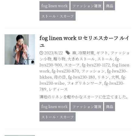
fog linen work
ファッション雑貨
商品
ストール・スカーフ
fog linen work ロセリエスカーフ ルイ
ユ
2023/8/22
麻
,
冷房対策
,
ギフト
,
ファッショ
ン小物
,
贈り物
,
大きめストール
,
ストール
,
fg-
lws230-900
,
スカーフ
,
fg-lws230-1172
,
fog linen
work
,
fg-lws230-870
,
ファッション
,
fg-lws230-
bkbes
,
母の日
,
fg-lws230-180
,
リネン
,
大判
,
fg-
lws230-wibe
,
フォグリネンワーク
,
fg-lws230-
789
,
レディース
薄地のリネンを軽やかなスカーフに仕立てました。
fog linen work
ファッション雑貨
商品
ストール・スカーフ