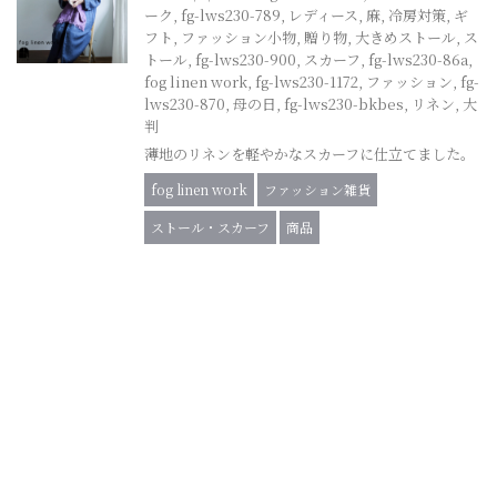
ーク
,
fg-lws230-789
,
レディース
,
麻
,
冷房対策
,
ギ
フト
,
ファッション小物
,
贈り物
,
大きめストール
,
ス
トール
,
fg-lws230-900
,
スカーフ
,
fg-lws230-86a
,
fog linen work
,
fg-lws230-1172
,
ファッション
,
fg-
lws230-870
,
母の日
,
fg-lws230-bkbes
,
リネン
,
大
判
薄地のリネンを軽やかなスカーフに仕立てました。
fog linen work
ファッション雑貨
ストール・スカーフ
商品