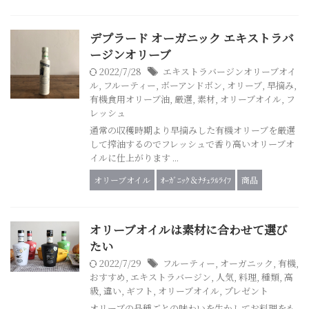
デプラード オーガニック エキストラバ
ージンオリーブ
2022/7/28
エキストラバージンオリーブオイ
ル
,
フルーティー
,
ボーアンドボン
,
オリーブ
,
早摘み
,
有機食用オリーブ油
,
厳選
,
素材
,
オリーブオイル
,
フ
レッシュ
通常の収穫時期より早摘みした有機オリーブを厳選
して搾油するのでフレッシュで香り高いオリーブオ
イルに仕上がります ...
オリーブオイル
ｵｰｶﾞﾆｯｸ＆ﾅﾁｭﾗﾙﾗｲﾌ
商品
オリーブオイルは素材に合わせて選び
たい
2022/7/29
フルーティー
,
オーガニック
,
有機
,
おすすめ
,
エキストラバージン
,
人気
,
料理
,
種類
,
高
級
,
違い
,
ギフト
,
オリーブオイル
,
プレゼント
オリーブの品種ごとの味わいを生かしてお料理をも