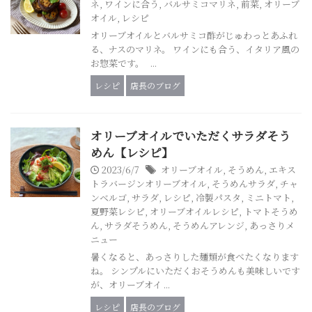
ネ
,
ワインに合う
,
バルサミコマリネ
,
前菜
,
オリーブ
オイル
,
レシピ
オリーブオイルとバルサミコ酢がじゅわっとあふれ
る、ナスのマリネ。 ワインにも合う、イタリア風の
お惣菜です。 ...
レシピ
店長のブログ
オリーブオイルでいただくサラダそう
めん【レシピ】
2023/6/7
オリーブオイル
,
そうめん
,
エキス
トラバージンオリーブオイル
,
そうめんサラダ
,
チャ
ンベルゴ
,
サラダ
,
レシピ
,
冷製パスタ
,
ミニトマト
,
夏野菜レシピ
,
オリーブオイルレシピ
,
トマトそうめ
ん
,
サラダそうめん
,
そうめんアレンジ
,
あっさりメ
ニュー
暑くなると、あっさりした麺類が食べたくなります
ね。 シンプルにいただくおそうめんも美味しいです
が、オリーブオイ ...
レシピ
店長のブログ