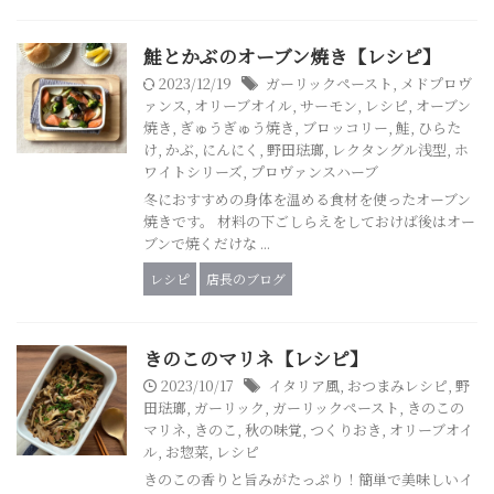
鮭とかぶのオーブン焼き【レシピ】
2023/12/19
ガーリックペースト
,
メドプロヴ
ァンス
,
オリーブオイル
,
サーモン
,
レシピ
,
オーブン
焼き
,
ぎゅうぎゅう焼き
,
ブロッコリー
,
鮭
,
ひらた
け
,
かぶ
,
にんにく
,
野田琺瑯
,
レクタングル浅型
,
ホ
ワイトシリーズ
,
プロヴァンスハーブ
冬におすすめの身体を温める食材を使ったオーブン
焼きです。 材料の下ごしらえをしておけば後はオー
ブンで焼くだけな ...
レシピ
店長のブログ
きのこのマリネ【レシピ】
2023/10/17
イタリア風
,
おつまみレシピ
,
野
田琺瑯
,
ガーリック
,
ガーリックペースト
,
きのこの
マリネ
,
きのこ
,
秋の味覚
,
つくりおき
,
オリーブオイ
ル
,
お惣菜
,
レシピ
きのこの香りと旨みがたっぷり！簡単で美味しいイ