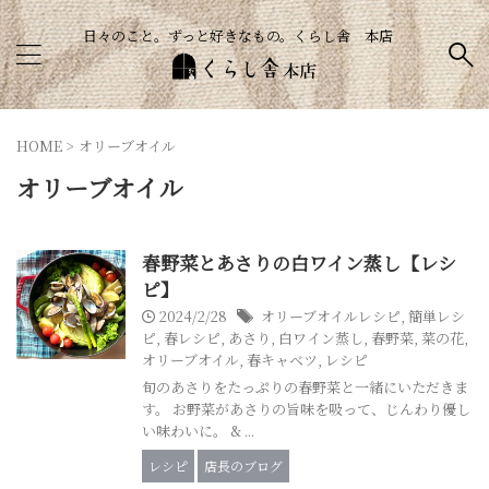
日々のこと。ずっと好きなもの。くらし舎 本店
HOME
>
オリーブオイル
オリーブオイル
春野菜とあさりの白ワイン蒸し【レシ
ピ】
2024/2/28
オリーブオイルレシピ
,
簡単レシ
ピ
,
春レシピ
,
あさり
,
白ワイン蒸し
,
春野菜
,
菜の花
,
オリーブオイル
,
春キャベツ
,
レシピ
旬のあさりをたっぷりの春野菜と一緒にいただきま
す。 お野菜があさりの旨味を吸って、じんわり優し
い味わいに。 & ...
レシピ
店長のブログ