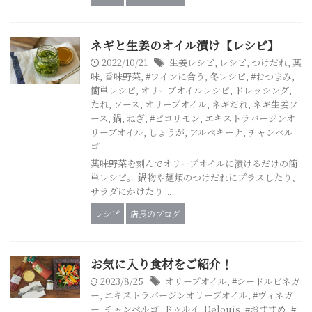
ネギと生姜のオイル漬け【レシピ】
2022/10/21
生姜レシピ
,
レシピ
,
つけだれ
,
薬
味
,
香味野菜
,
#ワインに合う
,
冬レシピ
,
#おつまみ
,
簡単レシピ
,
オリーブオイルレシピ
,
ドレッシング
,
たれ
,
ソース
,
オリーブオイル
,
ネギだれ
,
ネギ生姜ソ
ース
,
鍋
,
ねぎ
,
#ピコリモン
,
エキストラバージンオ
リーブオイル
,
しょうが
,
アルベキーナ
,
チャンベル
ゴ
薬味野菜を刻んでオリーブオイルに漬けるだけの簡
単レシピ。 鍋物や麺類のつけだれにプラスしたり、
サラダにかけたり ...
レシピ
店長のブログ
お気に入り食材をご紹介！
2023/8/25
オリーブオイル
,
#シードルビネガ
ー
,
エキストラバージンオリーブオイル
,
#ヴィネガ
ー
,
チャンベルゴ
,
ドゥルイ
,
Delouis
,
#おすすめ
,
#