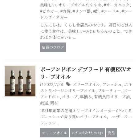
美味しい
,
オリーブオイルおすすめ
,
#オーガニック
,
#ビネガー
,
#有機
,
#リンゴ酢
,
#酢
,
#シードル
,
#シー
ドルヴィネガー
こんにちは。くらし舎店長の林です。 毎日のごはん
に使う食材は、美味しいのはもちろんのこと、でき
れば身体に良いも ...
店長のブログ
ボーアンドボン デプラード 有機EXVオ
リーブオイル
2022/7/28
オリーブオイル
,
フレッシュ
,
エキ
ストラバージンオリーブオイル
,
フルーティー
,
ボー
アンドボン
,
オリーブ
,
早摘み
,
有機食用オリーブ油
,
厳選
,
素材
1831年創業の老舗オリーブオイルメーカーがつくる
フレッシュで香り高いオリーブオイル。 マザーズ---
フレッシ ...
オリーブオイル
ｵｰｶﾞﾆｯｸ＆ﾅﾁｭﾗﾙﾗｲﾌ
商品