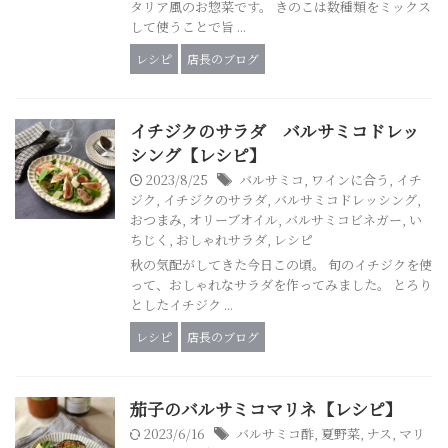
タリア風のお惣菜です。 きのこは数種類をミックス
して使うことで旨 ...
レシピ
店長のブログ
イチジクのサラダ バルサミコドレッ
シング【レシピ】
2023/8/25
バルサミコ
,
ワインに合う
,
イチ
ジク
,
イチジクのサラダ
,
バルサミコドレッシング
,
おつまみ
,
オリーブオイル
,
バルサミコビネガー
,
い
ちじく
,
おしゃれサラダ
,
レシピ
秋の気配がしてきた今日この頃。 旬のイチジクを使
って、おしゃれなサラダを作ってみました。 とろり
としたイチジク ...
レシピ
店長のブログ
茄子のバルサミコマリネ【レシピ】
2023/6/16
バルサミコ酢
,
夏野菜
,
ナス
,
マリ