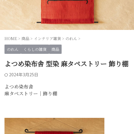
HOME
>
商品
>
インテリア雑貨
>
のれん
>
のれん
くらしの雑貨
商品
よつめ染布舎 型染 麻タペストリー 飾り棚
2024年3月25日
よつめ染布舎
麻タペストリー｜飾り棚