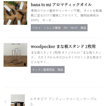
hana to mi アロマティックオイル
専用のアロマ基材やマッサージ不要。 オイルを数滴
肌に塗るだけで簡単にアロマケア。 植物由来成分
100% オーガ ...
アロマ
くらしの雑貨
ｱﾛﾏ・ｽｷﾝｹｱ
商品
woodpecker まな板スタンド 2枚用
まな板スタンド 2枚用 オリジナルの「まな板スタン
ド」 大サイズから手のひらサイズのミニまな板まで
どんなサイ ...
キッチン整理用品
商品
エチオピア アンティークコーヒーテーブル
小