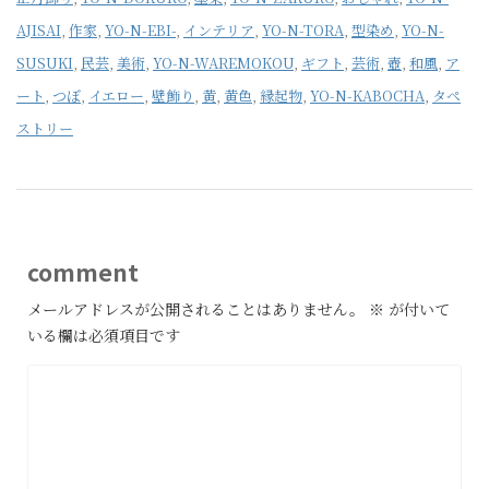
AJISAI
,
作家
,
YO-N-EBI-
,
インテリア
,
YO-N-TORA
,
型染め
,
YO-N-
SUSUKI
,
民芸
,
美術
,
YO-N-WAREMOKOU
,
ギフト
,
芸術
,
壺
,
和風
,
ア
ート
,
つぼ
,
イエロー
,
壁飾り
,
黄
,
黄色
,
縁起物
,
YO-N-KABOCHA
,
タペ
ストリー
comment
メールアドレスが公開されることはありません。
※
が付いて
いる欄は必須項目です