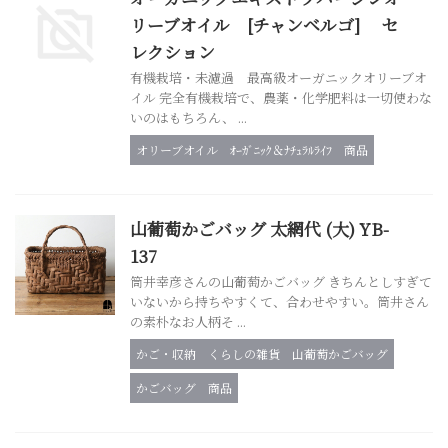
リーブオイル [チャンベルゴ] セ
レクション
有機栽培・未濾過 最高級オーガニックオリーブオ
イル 完全有機栽培で、農薬・化学肥料は一切使わな
いのはもちろん、 ...
オリーブオイル
ｵｰｶﾞﾆｯｸ＆ﾅﾁｭﾗﾙﾗｲﾌ
商品
山葡萄かごバッグ 太網代 (大) YB-
137
筒井幸彦さんの山葡萄かごバッグ きちんとしすぎて
いないから持ちやすくて、合わせやすい。筒井さん
の素朴なお人柄そ ...
かご・収納
くらしの雑貨
山葡萄かごバッグ
かごバッグ
商品