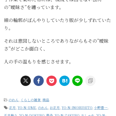
の”曖昧さ”を纏っています。
線の輪郭がぼんやりしていたり版が少しずれていた
り。
それは意図しないところでありながらもその”曖昧
さ”がどこか面白く、
人の手の温もりを感じさせます。
-
のれん
,
くらしの雑貨
,
商品
-
正月
,
YO-N-UME
,
のれん
,
お正月
,
YO-N-INORUHITO
,
小野豊一
,
正月飾り
,
YO-N-DOKURO
,
墨染
,
YO-N-ZAKURO
,
おしゃれ
,
YO-N-