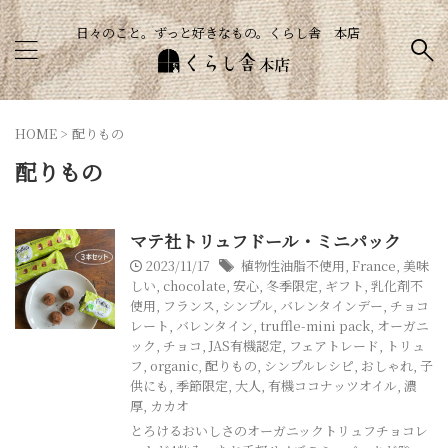
日々のこと。ずっと好きなもの。くらし舎 本店
HOME
>
配りもの
配りもの
マテ社トリュフドール・ミニパック
2023/11/17
植物性油脂不使用
,
France
,
美味
しい
,
chocolate
,
安心
,
冬季限定
,
ギフト
,
乳化剤不
使用
,
フランス
,
シンプル
,
バレンタインデー
,
チョコ
レート
,
バレンタイン
,
truffle-mini pack
,
オーガニ
ック
,
チョコ
,
JAS有機認定
,
フェアトレード
,
トリュ
フ
,
organic
,
配りもの
,
シンプルレシピ
,
おしゃれ
,
子
供にも
,
季節限定
,
大人
,
有機ココナッツオイル
,
濃
厚
,
カカオ
とろけるおいしさのオーガニックトリュフチョコレ