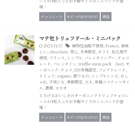
ートが4粒入ったお手軽サイズのミニパックが登
場！
チョコレート
ｵｰｶﾞﾆｯｸ＆ﾅﾁｭﾗﾙﾗｲﾌ
商品
マテ社トリュフドール・ミニパック
2023/11/17
植物性油脂不使用
,
France
,
美味
しい
,
chocolate
,
安心
,
冬季限定
,
ギフト
,
乳化剤不
使用
,
フランス
,
シンプル
,
バレンタインデー
,
チョコ
レート
,
バレンタイン
,
truffle-mini pack 3set
,
オ
ーガニック
,
チョコ
,
JAS有機認定
,
フェアトレード
,
トリュフ
,
organic
,
配りもの
,
シンプルレシピ
,
おし
ゃれ
,
子供にも
,
季節限定
,
大人
,
有機ココナッツオイ
ル
,
濃厚
,
カカオ
とろけるおいしさのオーガニックトリュフチョコレ
ートが4粒入ったお手軽サイズのミニパックが登
場！
チョコレート
ｵｰｶﾞﾆｯｸ＆ﾅﾁｭﾗﾙﾗｲﾌ
商品