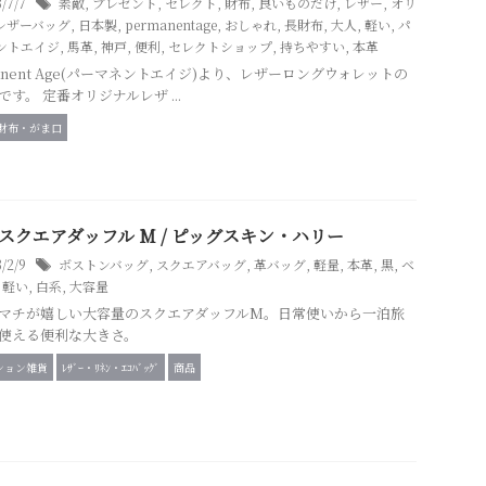
3/7/7
素敵
,
プレゼント
,
セレクト
,
財布
,
良いものだけ
,
レザー
,
オリ
レザーバッグ
,
日本製
,
permanentage
,
おしゃれ
,
長財布
,
大人
,
軽い
,
パ
ントエイジ
,
馬革
,
神戸
,
便利
,
セレクトショップ
,
持ちやすい
,
本革
manent Age(パーマネントエイジ)より、レザーロングウォレットの
です。 定番オリジナルレザ ...
財布・がま口
 スクエアダッフル M / ピッグスキン・ハリー
3/2/9
ボストンバッグ
,
スクエアバッグ
,
革バッグ
,
軽量
,
本革
,
黒
,
ベ
,
軽い
,
白系
,
大容量
マチが嬉しい大容量のスクエアダッフルM。日常使いから一泊旅
使える便利な大きさ。
ション雑貨
ﾚｻﾞｰ・ﾘﾈﾝ・ｴｺﾊﾞｯｸﾞ
商品