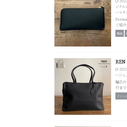
202
ジナル
ーマネ
Per
ご紹介
商品
REN
202
ージュ
幅広の
行まで
ファッ