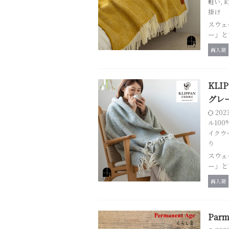
軽い
,
k
掛け
スウェ
ー」と
再入荷
KLI
グレ
202
ル100
イクウ
り
スウェ
ー」と
再入荷
Par