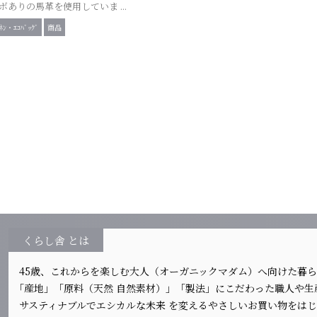
ボありの馬革を使用していま ...
ﾈﾝ・ｴｺﾊﾞｯｸﾞ
商品
くらし舎 とは
45歳、これからを楽しむ大人（オーガニックマダム）へ向けた暮
｢産地」「原料（天然 自然素材）」「製法」にこだわった職人や
サスティナブルでエシカルな未来 を変えるやさしいお買い物をは