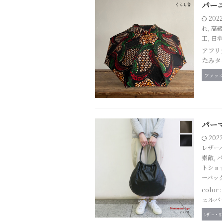
パー
202
れ
,
高
工
,
日
アフリ
たみタ
ファッ
パーマ
202
レザー
素敵
,
トショ
ーバッ
col
ェルバ
ﾚｻﾞｰ・ﾘ