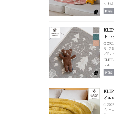
ットは、
新商品
KLI
ト 
202
み
,
定
ブラン
KLI
ュルーム 
新商品
KLI
イエ
202
毛
,
ラ