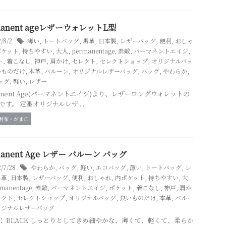
manent ageレザーウォレットL型
2/8/2
薄い
,
トートバッグ
,
馬革
,
日本製
,
レザーバッグ
,
便利
,
おしゃ
ポケット
,
持ちやすい
,
大人
,
permanentage
,
素敵
,
パーマネントエイジ
,
ト
,
着こなし
,
神戸
,
肩かけ
,
セレクト
,
セレクトショップ
,
オリジナルバッ
いものだけ
,
本革
,
バルーン
,
オリジナルレザーバッグ
,
バッグ
,
やわらか
,
ッグ
,
軽い
,
レザー
manent Age(パーマネントエイジ)より、レザーロングウォレットの
です。 定番オリジナルレザ ...
財布・がま口
manent Age レザー バルーン バッグ
2/7/28
やわらか
,
バッグ
,
軽い
,
エコバッグ
,
薄い
,
トートバッグ
,
レ
馬革
,
日本製
,
レザーバッグ
,
便利
,
おしゃれ
,
内ポケット
,
持ちやすい
,
大
manentage
,
素敵
,
パーマネントエイジ
,
ポケット
,
着こなし
,
神戸
,
肩か
レクト
,
セレクトショップ
,
オリジナルバッグ
,
良いものだけ
,
本革
,
バルー
リジナルレザーバッグ
or ： BLACK しっとりとしてきめ細やかな、薄くて、軽くて、柔らか