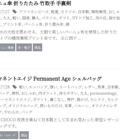
ニュ傘 折りたたみ 竹取手 手裏剣
2/7/27
アフリカンビーズ
,
軽量
,
カラフル
,
日本製
,
晴雨兼用
,
おしゃ
級
,
大人
,
軽い
,
国産
,
職人
,
パラソル
,
ギフト
,
UVケア加工
,
母の日
,
撥水加
傘
,
プリント傘
,
パーニュ布
,
折り畳み傘
,
綿
カの大地を思わせる、大胆で美しいパーニュ布を使用した折りた
イプの晴雨兼用プリント傘です。 主に西ア ...
ション雑貨
傘・帽子
商品
ネントエイジ Permanent Age シェルバッグ
2/7/28
軽い
,
エコバッグ
,
薄い
,
トートバッグ
,
レザー
,
馬革
,
日本製
,
バッグ
,
便利
,
おしゃれ
,
内ポケット
,
持ちやすい
,
大人
,
permanentage
,
パーマネントエイジ
,
ポケット
,
着こなし
,
神戸
,
肩かけ
,
セレクト
,
セレク
ップ
,
オリジナルバッグ
,
良いものだけ
,
本革
,
バルーン
,
オリジナルレザ
グ
,
やわらか
,
バッグ
or : CHOCO 改良を重ねて日本製として生まれ変わった 新型レザーシ
ッグです。
ﾈﾝ・ｴｺﾊﾞｯｸﾞ
商品