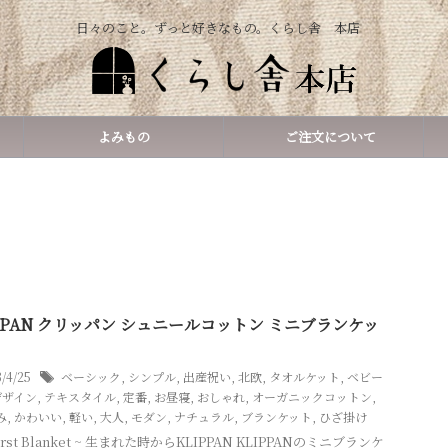
日々のこと。ずっと好きなもの。くらし舎 本店
よみもの
ご注文について
PPAN クリッパン シュニールコットン ミニブランケッ
3/4/25
ベーシック
,
シンプル
,
出産祝い
,
北欧
,
タオルケット
,
ベビー
デザイン
,
テキスタイル
,
定番
,
お昼寝
,
おしゃれ
,
オーガニックコットン
,
み
,
かわいい
,
軽い
,
大人
,
モダン
,
ナチュラル
,
ブランケット
,
ひざ掛け
First Blanket ~ 生まれた時からKLIPPAN KLIPPANのミニブランケ