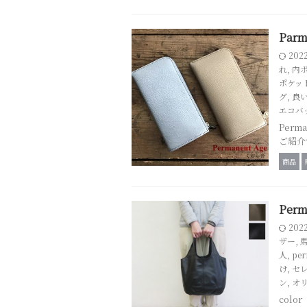
Par
202
れ
,
内
ポケッ
グ
,
良
エコバ
Per
ご紹介
商品
Per
202
ザー
,
人
,
per
け
,
セ
ン
,
オ
col