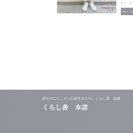
い、シ
ﾚｻﾞｰ・ﾘ
日々のこと。ずっと好きなもの。くらし舎 本店
くらし舎 本店