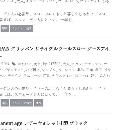
p-217701
,
大人
,
モダン
,
ナチュラル
,
ウール100%
,
ブランケット
,
ひざ
ーデン人の必需品、スローのぬくもりと暮らすしあわせ 「スロ
言えば、スウェーデン人にとって、 一年を ...
寝具
インテリア雑貨
PPAN クリッパン リサイクルウールスロー グースアイ
ー
3/10/3
かわいい
,
灰色
,
kp-217703
,
大人
,
モダン
,
ナチュラル
,
ウー
%
,
ブランケット
,
ひざ掛け
,
シンプル
,
ベーシック
,
北欧
,
毛布
,
羊毛
,
リサ
ール
,
デザイン
,
ラムウール
,
定番
,
テキスタイル
,
おしゃれ
,
軽い
,
ふんわ
ーデン人の必需品、スローのぬくもりと暮らすしあわせ 「スロ
言えば、スウェーデン人にとって、 一年を ...
寝具
インテリア雑貨
商品
manent age レザーウォレットL型 ブラック