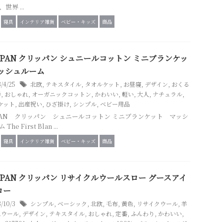
世界 ...
寝具
インテリア雑貨
ベビー・キッズ
商品
PPAN クリッパン シュニールコットン ミニブランケッ
マッシュルーム
3/4/25
北欧
,
テキスタイル
,
タオルケット
,
お昼寝
,
デザイン
,
おくる
番
,
おしゃれ
,
オーガニックコットン
,
かわいい
,
軽い
,
大人
,
ナチュラル
,
ケット
,
出産祝い
,
ひざ掛け
,
シンプル
,
ベビー用品
PPAN クリッパン シュニールコットン ミニブランケット マッシ
The First Blan ...
寝具
インテリア雑貨
ベビー・キッズ
商品
PPAN クリッパン リサイクルウールスロー グースアイ
ロー
3/10/3
シンプル
,
ベーシック
,
北欧
,
毛布
,
黄色
,
リサイクウール
,
羊
ムウール
,
デザイン
,
テキスタイル
,
おしゃれ
,
定番
,
ふんわり
,
かわいい
,