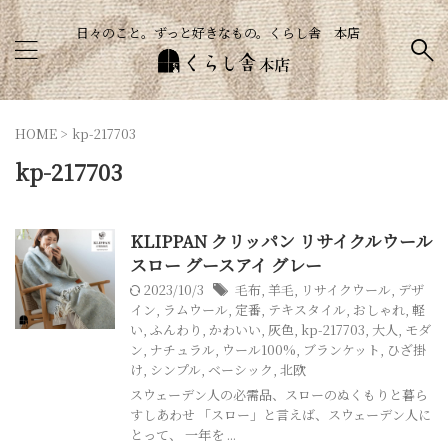
日々のこと。ずっと好きなもの。くらし舎 本店
HOME
>
kp-217703
kp-217703
KLIPPAN クリッパン リサイクルウール
スロー グースアイ グレー
2023/10/3
毛布
,
羊毛
,
リサイクウール
,
デザ
イン
,
ラムウール
,
定番
,
テキスタイル
,
おしゃれ
,
軽
い
,
ふんわり
,
かわいい
,
灰色
,
kp-217703
,
大人
,
モダ
ン
,
ナチュラル
,
ウール100%
,
ブランケット
,
ひざ掛
け
,
シンプル
,
ベーシック
,
北欧
スウェーデン人の必需品、スローのぬくもりと暮ら
すしあわせ 「スロー」と言えば、スウェーデン人に
とって、 一年を ...