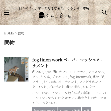
日々のこと。ずっと好きなもの。くらし舎 本店
HOME
>
置物
置物
fog linen work ペーパーマッシュオー
ナメント
2023/8/18
オブジェ
,
トナカイ
,
クリスマス
,
ゾウ
,
キツネ
,
プチギフト
,
foglinenwork
,
動物
,
猫
,
ツリー
,
おしゃれ
,
オーナメント
,
フォグリネンワー
ク
,
ひつじ
,
プレゼント
,
置物
,
飾り
,
シロクマ
インド北部、カシミール地方伝統の紙細工・ペーパ
ーマッシュで作られた かわいい動物たちのオーナメ
ント。 ひとつひ ...
fog linen work
インテリア雑貨
商品