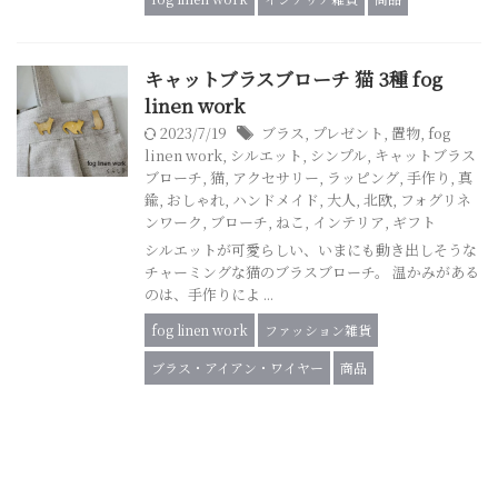
キャットブラスブローチ 猫 3種 fog
linen work
2023/7/19
ブラス
,
プレゼント
,
置物
,
fog
linen work
,
シルエット
,
シンプル
,
キャットブラス
ブローチ
,
猫
,
アクセサリー
,
ラッピング
,
手作り
,
真
鍮
,
おしゃれ
,
ハンドメイド
,
大人
,
北欧
,
フォグリネ
ンワーク
,
ブローチ
,
ねこ
,
インテリア
,
ギフト
シルエットが可愛らしい、いまにも動き出しそうな
チャーミングな猫のブラスブローチ。 温かみがある
のは、手作りによ ...
fog linen work
ファッション雑貨
ブラス・アイアン・ワイヤー
商品