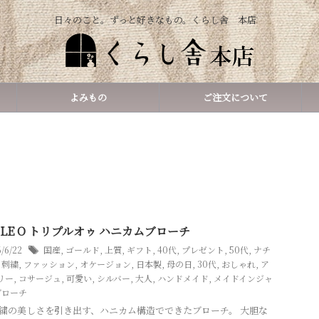
日々のこと。ずっと好きなもの。くらし舎 本店
よみもの
ご注文について
PLE O トリプルオゥ ハニカムブローチ
6/6/22
国産
,
ゴールド
,
上質
,
ギフト
,
40代
,
プレゼント
,
50代
,
ナチ
,
刺繍
,
ファッション
,
オケージョン
,
日本製
,
母の日
,
30代
,
おしゃれ
,
ア
リー
,
コサージュ
,
可愛い
,
シルバー
,
大人
,
ハンドメイド
,
メイドインジャ
ブローチ
繍の美しさを引き出す、ハニカム構造でできたブローチ。 大胆な