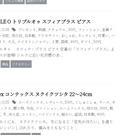
ン
くらしの雑貨
店長のブログ
PLE O トリプルオゥ スフィアプラス ピアス
4/3/18
プレゼント
,
刺繍
,
ナチュラル
,
30代
,
ファッション
,
金属ア
ー対応
,
母の日
,
日本製
,
アクセサリー
,
おしゃれ
,
ネックレス
,
可愛い
,
ハ
イド
,
大人
,
メイドインジャパン
,
上質
,
国産
,
40代
,
ギフト
,
50代
ルオゥ スフィア・プラス ピアス 定番の「スフィア・プラス」よ
スが登場! シルクに近い光沢感のあ ...
商品
アクセサリー
tex コンテックス ヌクイクツシタ 22～24cm
4/3/25
ルーズソックス
,
レディース
,
50代
,
くしゅくしゅ
,
ウール
,
ギ
ソックス
,
贈り物
,
今治
,
ファッション
,
ルームソックス
,
母の日
,
30代
,
靴
注
,
冬
,
冷え症
,
コットン
,
ハイソックス
,
暖かい
,
温活
,
日本製
,
40代
かくにも、ヌクイクツシタ。 冬になると「足先が冷たい」を通り
ジンジンしびれたり、痛みをともなうこと ...