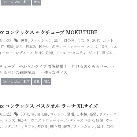
ｲﾝﾅｰ・ﾙｰﾑｳｴｱ・靴下
商品
tex コンテックス モクチューブ MOKU TUBE
3/11/22
腹巻
,
ファッション
,
薄手
,
母の日
,
今治
,
冬
,
30代
,
コット
え症
,
高級
,
温活
,
日本製
,
暖かい
,
ボディーウォーマー
,
メンズ
,
40代
,
ウエ
ォーマー
,
レディース
,
50代
,
妊婦
,
ウール
,
マタニティ
,
ギフト
,
伸びる
,
チューブ やわらかタイプ 着脱簡単！ 伸びるまくらカバー。 ・
せるだけの着脱簡単！ ・様々なサイズ ...
ｲﾝﾅｰ・ﾙｰﾑｳｴｱ・靴下
寝具
商品
tex コンテックス バスタオル ラーナ XLサイズ
3/11/22
30代
,
冬
,
冷え症
,
コットン
,
温活
,
日本製
,
高級
,
ボディーウ
ー
,
メンズ
,
暖かい
,
ウエストウォーマー
,
レディース
,
40代
,
妊婦
,
ウー
代
,
マタニティ
,
ギフト
,
伸びる
,
贈り物
,
腹巻
,
ファッション
,
薄手
,
母の
治