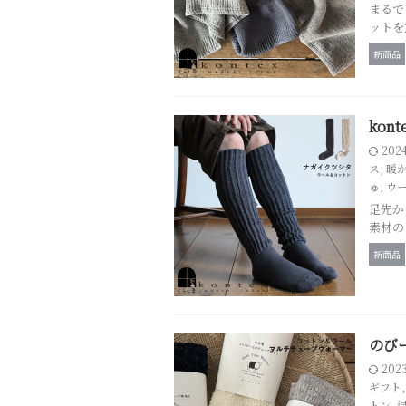
まるで
ットを
新商品
kon
202
ス
,
暖
ゅ
,
ウ
足先か
素材の
新商品
のびー
202
ギフト
トン
,