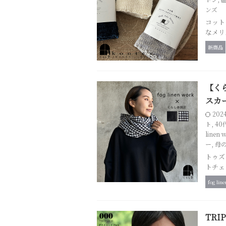
ンズ
コット
なメリ
新商品
【くら
スカ
202
ト
,
40
linen 
ー
,
母
トゥズ
トチェ
fog lin
TRI