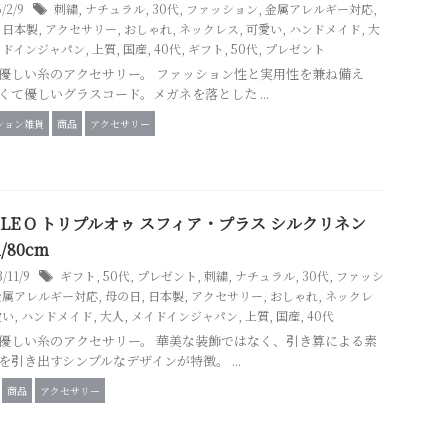
6/2/9
刺繍
,
ナチュラル
,
30代
,
ファッション
,
金属アレルギー対応
,
,
日本製
,
アクセサリー
,
おしゃれ
,
ネックレス
,
可愛い
,
ハンドメイド
,
大
イドインジャパン
,
上質
,
国産
,
40代
,
ギフト
,
50代
,
プレゼント
優しい糸のアクセサリー。 ファッション性と実用性を兼ね備え
くて優しいグラスコード。メガネを落とした ...
ション雑貨
商品
アクセサリー
PLE O トリプルオゥ スフィア・プラス シルクリネン
/80cm
3/11/9
ギフト
,
50代
,
プレゼント
,
刺繍
,
ナチュラル
,
30代
,
ファッシ
金属アレルギー対応
,
母の日
,
日本製
,
アクセサリー
,
おしゃれ
,
ネックレ
愛い
,
ハンドメイド
,
大人
,
メイドインジャパン
,
上質
,
国産
,
40代
優しい糸のアクセサリー。 華美な装飾ではなく、引き算による素
を引き出すシンプルなデザインが特徴。 ...
商品
アクセサリー