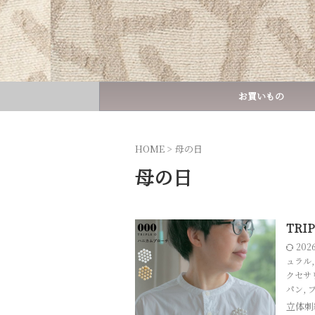
お買いもの
HOME
>
母の日
母の日
TRI
202
ュラル
クセサ
パン
,
立体刺