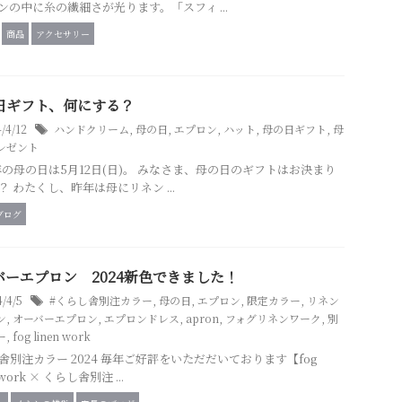
ンの中に糸の繊細さが光ります。「スフィ ...
商品
アクセサリー
日ギフト、何にする？
4/4/12
ハンドクリーム
,
母の日
,
エプロン
,
ハット
,
母の日ギフト
,
母
レゼント
4年の母の日は5月12日(日)。 みなさま、母の日のギフトはお決まり
？ わたくし、昨年は母にリネン ...
ブログ
バーエプロン 2024新色できました！
4/4/5
#くらし舎別注カラー
,
母の日
,
エプロン
,
限定カラー
,
リネン
ン
,
オーバーエプロン
,
エプロンドレス
,
apron
,
フォグリネンワーク
,
別
ー
,
fog linen work
舎別注カラー 2024 毎年ご好評をいただだいております【fog
 work × くらし舎別注 ...