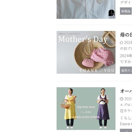
デザイ
新商品
母の
202
の日プ
202
ですか
店長の
オー
202
エプロ
注カラ
くらし
linen