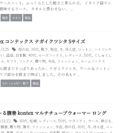
ウールニット。ふっくらとした軽さと柔らかさ。 イタリア語でニ
意味するラーナ。 タオルと思わせない、 ...
寝具
タオル
商品
tex コンテックス ナガイクツシタ Sサイズ
4/3/25
母の日
,
30代
,
靴下
,
別注
,
冬
,
冷え症
,
コットン
,
ハイソック
かい
,
温活
,
日本製
,
40代
,
ルーズソックス
,
レディース
,
50代
,
くしゅくし
ール
,
ギフト
,
ソックス
,
贈り物
,
今治
,
ファッション
,
ルームソックス
ら膝まですっぽりあったか、ナガイクツシタ。ウール＆コットン
リブ部分を膝まで伸ばしました。その名もナ ...
ｲﾝﾅｰ・ﾙｰﾑｳｴｱ・靴下
商品
る腹巻 kontex マルチチューブウォーマー ロング
3/11/22
40代
,
妊婦
,
レディース
,
50代
,
マタニティ
,
ウール
,
伸びる
,
,
腹巻
,
贈り物
,
薄手
,
ファッション
,
今治
,
母の日
,
30代
,
冬
,
冷え症
,
コッ
温活
,
高級
,
ボディーウォーマー
,
日本製
,
暖かい
,
ウエストウォーマー
,
メ