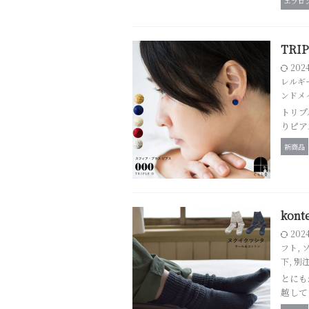
エプロ
TRI
202
レルギ
ンドメ
トリプ
りピア
新商品
kon
202
フト
,
下
,
別
とにも
越して