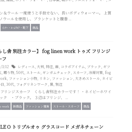
ン＆ウール 一度使うと手放せない、長いボディウォーマー。 上質
ノウールを使用し、ブランケットと腹巻 ...
ｲﾝﾅｰ・ﾙｰﾑｳｴｱ・靴下
商品
し舎 別注カラー】 fog linen work トゥズ フリンジ
ーフ
4/3/12
レディース
,
大判
,
特注
,
麻
,
コラボアイテム
,
ブラック
,
ギフ
代
,
贈り物
,
50代
,
ストール
,
ギンガムチェック
,
スカーフ
,
冷房対策
,
fog
work
,
ファッション小物
,
リネン
,
ファッション
,
大きめストール
,
ネイビ
の日
,
30代
,
フォグリネンワーク
,
黒
,
別注
 フリンジスカーフ くらし舎別注カラーです！ ・ネイビーホワイ
ック ・ブラック。 ３辺はフリンジ、 ...
en work
新商品
ファッション雑貨
ストール・スカーフ
商品
PLE O トリプルオゥ グラスコード メガネチェーン