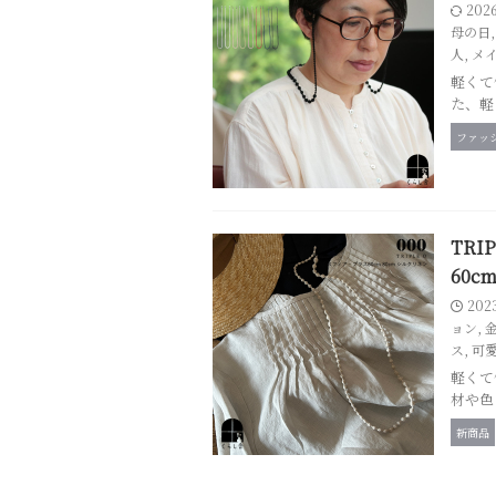
202
母の日
人
,
メ
軽くて
た、軽
ファッ
TRI
60cm
202
ョン
,
ス
,
可
軽くて
材や色
新商品