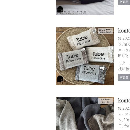
新商品
kon
202
ン
,
冷
ストウ
贈り物
モク 
枕に被
新商品
kon
202
ォーマ
ル
,
50
日
,
今