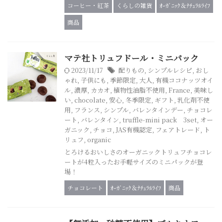
コーヒー・紅茶
くらしの雑貨
ｵｰｶﾞﾆｯｸ＆ﾅﾁｭﾗﾙﾗｲﾌ
商品
マテ社トリュフドール・ミニパック
2023/11/17
配りもの
,
シンプルレシピ
,
おし
ゃれ
,
子供にも
,
季節限定
,
大人
,
有機ココナッツオイ
ル
,
濃厚
,
カカオ
,
植物性油脂不使用
,
France
,
美味し
い
,
chocolate
,
安心
,
冬季限定
,
ギフト
,
乳化剤不使
用
,
フランス
,
シンプル
,
バレンタインデー
,
チョコレ
ート
,
バレンタイン
,
truffle-mini pack 3set
,
オー
ガニック
,
チョコ
,
JAS有機認定
,
フェアトレード
,
ト
リュフ
,
organic
とろけるおいしさのオーガニックトリュフチョコレ
ートが4粒入ったお手軽サイズのミニパックが登
場！
チョコレート
ｵｰｶﾞﾆｯｸ＆ﾅﾁｭﾗﾙﾗｲﾌ
商品