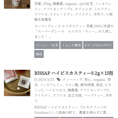
茶葉
,
200g
,
無農薬
,
organic
,
山の紅茶
,
ノンカフェ
イン
,
アフリカンテーブル
,
キリニャガ
,
ミルクティ
,
アフリカ
,
ストレートティ
,
アイスティ
,
手作り
,
小規
模生産農家
スーパーグレード ルイボスティー 茶葉 200G 待望の
「スーパーグレード ルイボス・ティー」が入荷し
ました！ ...
コーヒー・紅茶
くらしの雑貨
ｵｰｶﾞﾆｯｸ＆ﾅﾁｭﾗﾙﾗｲﾌ
商品
BISSAP ハイビスカスティーS 2g×15包
2024/3/25
ティーバッグ
,
安心
,
organic
,
安
全
,
ノンカフェイン
,
クエン酸
,
疲労回復
,
美容
,
ビタ
ミンC
,
ハイビスカス
,
無農薬
,
アフリカンテーブル
,
アイスティ
,
アフリカ
,
自立支援
,
ハーブティー
,
手作
り
BISSAP ハイビスカスティー ブルキナファソの
Orodaraという田舎の町で、農薬を使わずに育 ...