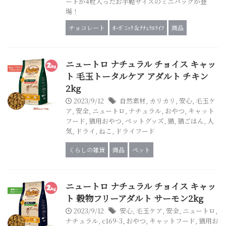
ートが4粒入ったお手軽サイズのミニパックが登
場！
チョコレート
ｵｰｶﾞﾆｯｸ＆ﾅﾁｭﾗﾙﾗｲﾌ
商品
ニュートロ ナチュラル チョイス キャッ
ト 毛玉トータルケア アダルト チキン
2kg
2023/9/12
自然素材
,
カリカリ
,
安心
,
毛玉ケ
ア
,
安全
,
ニュートロ
,
ナチュラル
,
おやつ
,
キャット
フード
,
猫用おやつ
,
ペットグッズ
,
猫
,
猫ごはん
,
人
気
,
ドライ
,
ねこ
,
ドライフード
くらしの雑貨
商品
ペット
ニュートロ ナチュラル チョイス キャッ
ト 穀物フリーアダルト サーモン2kg
2023/9/12
安心
,
毛玉ケア
,
安全
,
ニュートロ
,
ナチュラル
,
c169-3
,
おやつ
,
キャットフード
,
猫用お