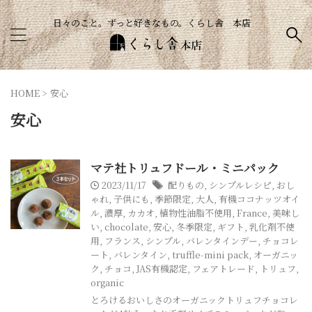
日々のこと。ずっと好きなもの。くらし舎 本店
HOME
>
安心
安心
マテ社トリュフドール・ミニパック
2023/11/17
配りもの
,
シンプルレシピ
,
おし
ゃれ
,
子供にも
,
季節限定
,
大人
,
有機ココナッツオイ
ル
,
濃厚
,
カカオ
,
植物性油脂不使用
,
France
,
美味し
い
,
chocolate
,
安心
,
冬季限定
,
ギフト
,
乳化剤不使
用
,
フランス
,
シンプル
,
バレンタインデー
,
チョコレ
ート
,
バレンタイン
,
truffle-mini pack
,
オーガニッ
ク
,
チョコ
,
JAS有機認定
,
フェアトレード
,
トリュフ
,
organic
とろけるおいしさのオーガニックトリュフチョコレ