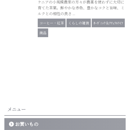
ケニアの小規模農家の方々が農薬を使わずに大切に
育てた茶葉。鮮やかな赤色、豊かなコクと旨味、ミ
ルクとの相性の良さ ...
コーヒー・紅茶
くらしの雑貨
ｵｰｶﾞﾆｯｸ＆ﾅﾁｭﾗﾙﾗｲﾌ
商品
メニュー
お買いもの