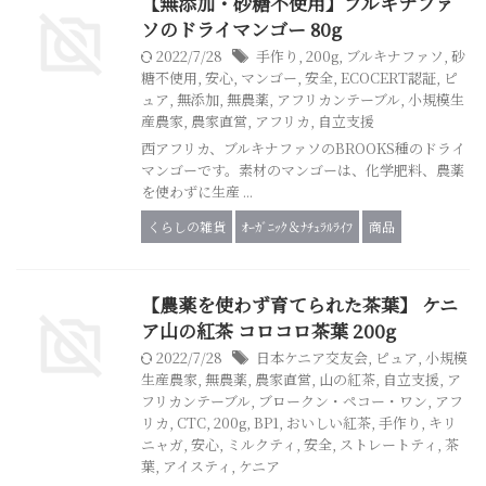
【無添加・砂糖不使用】ブルキナファ
ソのドライマンゴー 80g
2022/7/28
手作り
,
200g
,
ブルキナファソ
,
砂
糖不使用
,
安心
,
マンゴー
,
安全
,
ECOCERT認証
,
ピ
ュア
,
無添加
,
無農薬
,
アフリカンテーブル
,
小規模生
産農家
,
農家直営
,
アフリカ
,
自立支援
西アフリカ、ブルキナファソのBROOKS種のドライ
マンゴーです。素材のマンゴーは、化学肥料、農薬
を使わずに生産 ...
くらしの雑貨
ｵｰｶﾞﾆｯｸ＆ﾅﾁｭﾗﾙﾗｲﾌ
商品
【農薬を使わず育てられた茶葉】 ケニ
ア山の紅茶 コロコロ茶葉 200g
2022/7/28
日本ケニア交友会
,
ピュア
,
小規模
生産農家
,
無農薬
,
農家直営
,
山の紅茶
,
自立支援
,
ア
フリカンテーブル
,
ブロークン・ペコー・ワン
,
アフ
リカ
,
CTC
,
200g
,
BP1
,
おいしい紅茶
,
手作り
,
キリ
ニャガ
,
安心
,
ミルクティ
,
安全
,
ストレートティ
,
茶
葉
,
アイスティ
,
ケニア