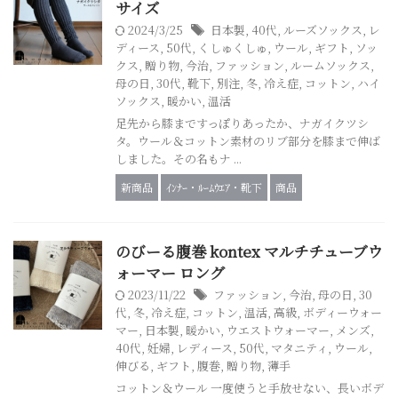
サイズ
2024/3/25
日本製
,
40代
,
ルーズソックス
,
レ
ディース
,
50代
,
くしゅくしゅ
,
ウール
,
ギフト
,
ソッ
クス
,
贈り物
,
今治
,
ファッション
,
ルームソックス
,
母の日
,
30代
,
靴下
,
別注
,
冬
,
冷え症
,
コットン
,
ハイ
ソックス
,
暖かい
,
温活
足先から膝まですっぽりあったか、ナガイクツシ
タ。ウール＆コットン素材のリブ部分を膝まで伸ば
しました。その名もナ ...
新商品
ｲﾝﾅｰ・ﾙｰﾑｳｴｱ・靴下
商品
のびーる腹巻 kontex マルチチューブウ
ォーマー ロング
2023/11/22
ファッション
,
今治
,
母の日
,
30
代
,
冬
,
冷え症
,
コットン
,
温活
,
高級
,
ボディーウォー
マー
,
日本製
,
暖かい
,
ウエストウォーマー
,
メンズ
,
40代
,
妊婦
,
レディース
,
50代
,
マタニティ
,
ウール
,
伸びる
,
ギフト
,
腹巻
,
贈り物
,
薄手
コットン＆ウール 一度使うと手放せない、長いボデ