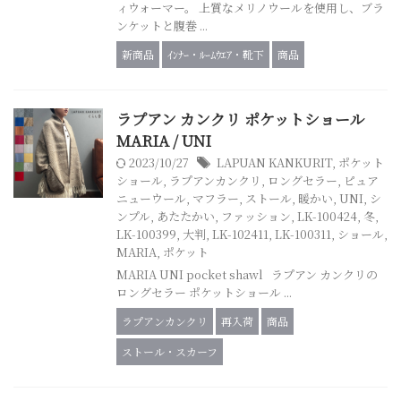
ィウォーマー。 上質なメリノウールを使用し、ブラ
ンケットと腹巻 ...
新商品
ｲﾝﾅｰ・ﾙｰﾑｳｴｱ・靴下
商品
ラプアン カンクリ ポケットショール
MARIA / UNI
2023/10/27
LAPUAN KANKURIT
,
ポケット
ショール
,
ラプアンカンクリ
,
ロングセラー
,
ピュア
ニューウール
,
マフラー
,
ストール
,
暖かい
,
UNI
,
シ
ンプル
,
あたたかい
,
ファッション
,
LK-100424
,
冬
,
LK-100399
,
大判
,
LK-102411
,
LK-100311
,
ショール
,
MARIA
,
ポケット
MARIA UNI pocket shawl ラプアン カンクリの
ロングセラー ポケットショール ...
ラプアンカンクリ
再入荷
商品
ストール・スカーフ