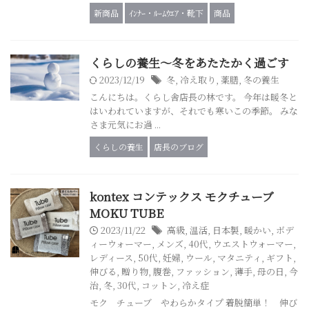
新商品
ｲﾝﾅｰ・ﾙｰﾑｳｴｱ・靴下
商品
くらしの養生～冬をあたたかく過ごす
2023/12/19
冬
,
冷え取り
,
薬膳
,
冬の養生
こんにちは。くらし舎店長の林です。 今年は暖冬と
はいわれていますが、それでも寒いこの季節。 みな
さま元気にお過 ...
くらしの養生
店長のブログ
kontex コンテックス モクチューブ
MOKU TUBE
2023/11/22
高級
,
温活
,
日本製
,
暖かい
,
ボデ
ィーウォーマー
,
メンズ
,
40代
,
ウエストウォーマー
,
レディース
,
50代
,
妊婦
,
ウール
,
マタニティ
,
ギフト
,
伸びる
,
贈り物
,
腹巻
,
ファッション
,
薄手
,
母の日
,
今
治
,
冬
,
30代
,
コットン
,
冷え症
モク チューブ やわらかタイプ 着脱簡単！ 伸び