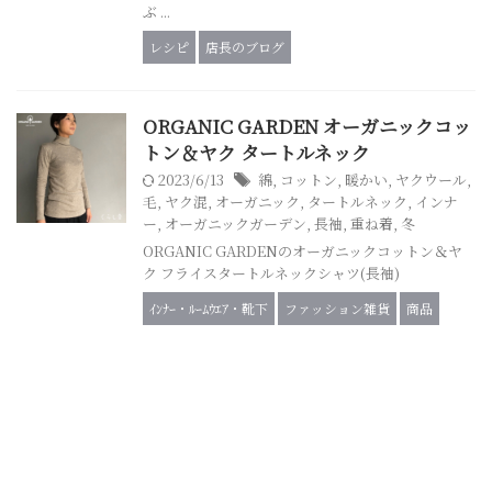
ぶ ...
レシピ
店長のブログ
ORGANIC GARDEN オーガニックコッ
トン＆ヤク タートルネック
2023/6/13
綿
,
コットン
,
暖かい
,
ヤクウール
,
毛
,
ヤク混
,
オーガニック
,
タートルネック
,
インナ
ー
,
オーガニックガーデン
,
長袖
,
重ね着
,
冬
ORGANIC GARDENのオーガニックコットン＆ヤ
ク フライスタートルネックシャツ(長袖)
ｲﾝﾅｰ・ﾙｰﾑｳｴｱ・靴下
ファッション雑貨
商品