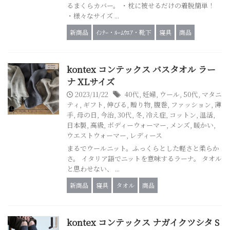
るまくらカバー。 ・枕に被せるだけの着脱簡単！
・様々なサイズ ...
新商品
ｲﾝﾅｰ・ﾙｰﾑｳｴｱ・靴下
寝具
商品
kontex コンテックス バスタオル ラー
ナ XLサイズ
2023/11/22
40代
,
妊婦
,
ウール
,
50代
,
マタニ
ティ
,
ギフト
,
伸びる
,
贈り物
,
腹巻
,
ファッション
,
薄
手
,
母の日
,
今治
,
30代
,
冬
,
冷え症
,
コットン
,
温活
,
日本製
,
高級
,
ボディーウォーマー
,
メンズ
,
暖かい
,
ウエストウォーマー
,
レディース
まるでウールニット。ふっくらとした軽さと柔らか
さ。 イタリア語でニットを意味するラーナ。 タオル
と思わせない、 ...
新商品
寝具
タオル
商品
kontex コンテックス ナガイクツシタ S