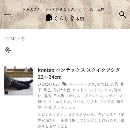
日々のこと。ずっと好きなもの。くらし舎 本店
HOME
>
冬
冬
kontex コンテックス ヌクイクツシタ
22～24cm
2024/3/25
ルームソックス
,
母の日
,
30代
,
靴
下
,
別注
,
冬
,
冷え症
,
コットン
,
ハイソックス
,
暖か
い
,
温活
,
日本製
,
40代
,
ルーズソックス
,
レディース
,
50代
,
くしゅくしゅ
,
ウール
,
ギフト
,
ソックス
,
贈り
物
,
今治
,
ファッション
とにもかくにも、ヌクイクツシタ。 冬になると「足
先が冷たい」を通り越してジンジンしびれたり、痛
みをともなうこと ...