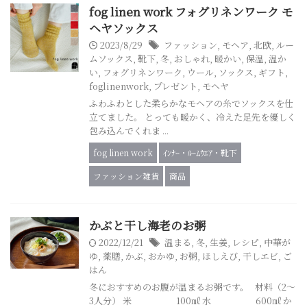
fog linen work フォグリネンワーク モ
ヘヤソックス
2023/8/29
ファッション
,
モヘア
,
北欧
,
ルー
ムソックス
,
靴下
,
冬
,
おしゃれ
,
暖かい
,
保温
,
温か
い
,
フォグリネンワーク
,
ウール
,
ソックス
,
ギフト
,
foglinenwork
,
プレゼント
,
モヘヤ
ふわふわとした柔らかなモヘアの糸でソックスを仕
立てました。 とっても暖かく、冷えた足先を優しく
包み込んでくれま ...
fog linen work
ｲﾝﾅｰ・ﾙｰﾑｳｴｱ・靴下
ファッション雑貨
商品
かぶと干し海老のお粥
2022/12/21
温まる
,
冬
,
生姜
,
レシピ
,
中華が
ゆ
,
薬膳
,
かぶ
,
おかゆ
,
お粥
,
ほしえび
,
干しエビ
,
ご
はん
冬におすすめのお腹が温まるお粥です。 材料（2～
3人分） 米 100㎖ 水 600㎖ か