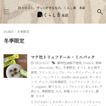
日々のこと。ずっと好きなもの。くらし舎 本店
HOME
>
冬季限定
冬季限定
マテ社トリュフドール・ミニパック
2023/11/17
植物性油脂不使用
,
France
,
美味
しい
,
chocolate
,
安心
,
冬季限定
,
ギフト
,
乳化剤不
使用
,
フランス
,
シンプル
,
バレンタインデー
,
チョコ
レート
,
バレンタイン
,
truffle-mini pack
,
オーガニ
ック
,
チョコ
,
JAS有機認定
,
フェアトレード
,
トリュ
フ
,
organic
,
配りもの
,
シンプルレシピ
,
おしゃれ
,
子
供にも
,
季節限定
,
大人
,
有機ココナッツオイル
,
濃
厚
,
カカオ
とろけるおいしさのオーガニックトリュフチョコレ