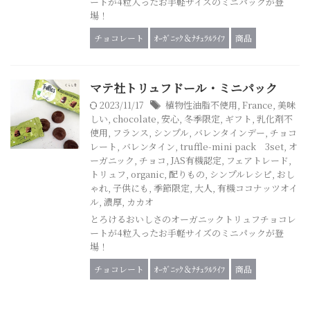
ートが4粒入ったお手軽サイズのミニパックが登
場！
チョコレート
ｵｰｶﾞﾆｯｸ＆ﾅﾁｭﾗﾙﾗｲﾌ
商品
マテ社トリュフドール・ミニパック
2023/11/17
植物性油脂不使用
,
France
,
美味
しい
,
chocolate
,
安心
,
冬季限定
,
ギフト
,
乳化剤不
使用
,
フランス
,
シンプル
,
バレンタインデー
,
チョコ
レート
,
バレンタイン
,
truffle-mini pack 3set
,
オ
ーガニック
,
チョコ
,
JAS有機認定
,
フェアトレード
,
トリュフ
,
organic
,
配りもの
,
シンプルレシピ
,
おし
ゃれ
,
子供にも
,
季節限定
,
大人
,
有機ココナッツオイ
ル
,
濃厚
,
カカオ
とろけるおいしさのオーガニックトリュフチョコレ
ートが4粒入ったお手軽サイズのミニパックが登
場！
チョコレート
ｵｰｶﾞﾆｯｸ＆ﾅﾁｭﾗﾙﾗｲﾌ
商品