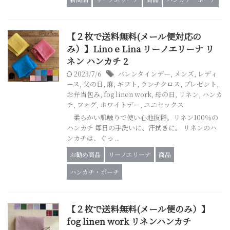
【２枚で送料無料(メール便対応の
み）】Lino e Lina リーノエリーナ リ
ネン ハンカチ 2
2023/7/6
バレンタインデー
,
メンズ
,
レディ
ース
,
父の日
,
麻
,
ギフト
,
ランチクロス
,
プレゼント
,
お弁当包み
,
fog linen work
,
母の日
,
リネン
,
ハンカ
チ
,
フォグ
,
ホワイトデー
,
ユニセックス
柔らかい肌触りで使い心地抜群。リネン100％の
ハンカチ 毎日の手洗いに、汗拭きに。 リネンのハ
ンカチは、ぐっ ...
お勧め商品
リーノエリーナ
商品
ハンカチ・ポーチ
【２枚で送料無料(メール便のみ）】
fog linen work リネンハンカチ