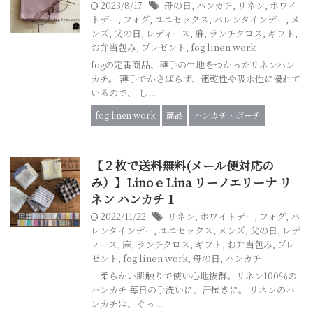
2023/8/17
母の日
,
ハンカチ
,
リネン
,
ホワイ
トデー
,
フォグ
,
ユニセックス
,
バレンタインデー
,
メ
ンズ
,
父の日
,
レディース
,
麻
,
ランチクロス
,
ギフト
,
お弁当包み
,
プレゼント
,
fog linen work
fogの定番商品、薄手の生地をつかったリネンハン
カチ。 薄手でかさばらず、速乾性や吸水性に優れて
いるので、 し ...
fog linen work
商品
ハンカチ・ポーチ
【２枚で送料無料(メール便対応の
み）】Lino e Lina リーノエリーナ リ
ネン ハンカチ 1
2022/11/22
リネン
,
ホワイトデー
,
フォグ
,
バ
レンタインデー
,
ユニセックス
,
メンズ
,
父の日
,
レデ
ィース
,
麻
,
ランチクロス
,
ギフト
,
お弁当包み
,
プレ
ゼント
,
fog linen work
,
母の日
,
ハンカチ
柔らかい肌触りで使い心地抜群。リネン100％の
ハンカチ 毎日の手洗いに、汗拭きに。 リネンのハ
ンカチは、ぐっ ...