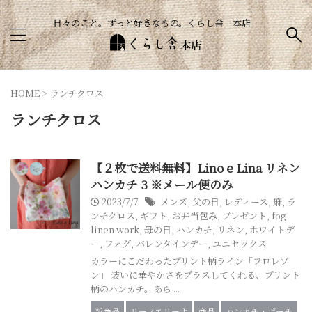
日々のこと。ずっと好きなもの。くらし舎 本店
HOME
>
ランチクロス
ランチクロス
【２枚で送料無料】Lino e Lina リネン
ハンカチ 3 ※メール便のみ
2023/7/7
メンズ
,
父の日
,
レディース
,
麻
,
ラ
ンチクロス
,
ギフト
,
お弁当包み
,
プレゼント
,
fog
linen work
,
母の日
,
ハンカチ
,
リネン
,
ホワイトデ
ー
,
フォグ
,
バレンタインデー
,
ユニセックス
カラーにこだわったプリント柄ライン「フロレゾ
ン」 装いに華やかさをプラスしてくれる、プリント
柄のハンカチ。あら ...
新商品
リーノエリーナ
商品
ハンカチ・ポーチ