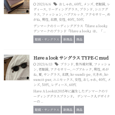
2023/6/6
おしゃれ
,
60代
,
メンズ
,
老眼鏡
,
レ
ディース
,
リーディンググラス
,
ブランド
,
シニアグ
ラス
,
ファッション
,
ハブアルック
,
アクセサリー
,
め
がね
,
男性
,
北欧
,
女性
,
40代
,
50代
デンマークのリーディンググラス『Have a look』
デンマークのブランド『Have a look』は、「 ...
眼鏡・サングラス
新商品
商品
Have a look サングラス TYPE-C mud
2023/6/13
ブランド
,
紫外線対策
,
ファッショ
ン
,
老眼鏡
,
アクセサリー
,
ハブアルック
,
男性
,
めが
ね
,
夏
,
サングラス
,
北欧
,
kr-sundi-pe
,
大きめ
,
kr-
suncit-pur
,
ユニセックス
,
女性
,
おしゃれ
,
40代
,
メ
ンズ
,
50代
,
レディース
,
60代
Have A Lookは2015年に誕生したデンマークのリ
ーディンググラスブランド。 デンマーク人デザイナ
ーの ...
眼鏡・サングラス
新商品
商品