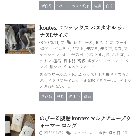
新商品
ｲﾝﾅｰ・ﾙｰﾑｳｴｱ・靴下
寝具
商品
kontex コンテックス バスタオル ラー
ナ XLサイズ
2023/11/22
レディース
,
40代
,
妊婦
,
ウール
,
50代
,
マタニティ
,
ギフト
,
伸びる
,
贈り物
,
腹巻
,
フ
ァッション
,
薄手
,
母の日
,
今治
,
30代
,
冬
,
冷え症
,
コ
ットン
,
温活
,
日本製
,
高級
,
ボディーウォーマー
,
メ
ンズ
,
暖かい
,
ウエストウォーマー
まるでウールニット。ふっくらとした軽さと柔らか
さ。 イタリア語でニットを意味するラーナ。 タオル
と思わせない、 ...
新商品
寝具
タオル
商品
のびーる腹巻 kontex マルチチューブウ
ォーマー ロング
2023/11/22
ファッション
,
今治
,
母の日
,
30