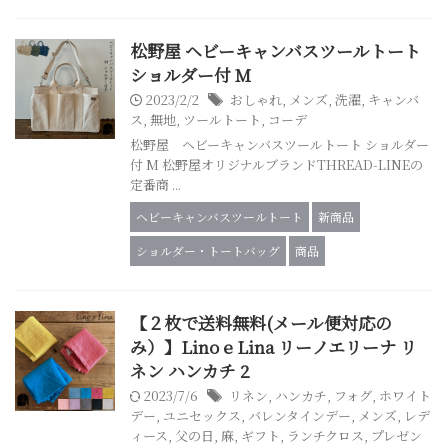
松野屋 ヘビーキャンバスツールトート
ショルダー付 M
2023/2/2
おしゃれ
,
メンズ
,
洗濯
,
キャンバ
ス
,
無地
,
ツールトート
,
コーデ
松野屋 ヘビーキャンバスツールトート ショルダー
付 M 松野屋オリジナルブランドTHREAD-LINEの
定番商 ...
ヘビーキャンバスツールトート
新商品
ショルダー・トートバッグ
商品
【２枚で送料無料(メール便対応の
み）】Lino e Lina リーノエリーナ リ
ネン ハンカチ 2
2023/7/6
リネン
,
ハンカチ
,
フォグ
,
ホワイト
デー
,
ユニセックス
,
バレンタインデー
,
メンズ
,
レデ
ィース
,
父の日
,
麻
,
ギフト
,
ランチクロス
,
プレゼン