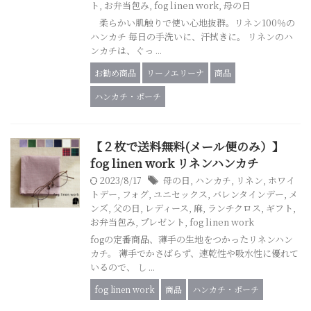
ト
,
お弁当包み
,
fog linen work
,
母の日
柔らかい肌触りで使い心地抜群。リネン100％の
ハンカチ 毎日の手洗いに、汗拭きに。 リネンのハ
ンカチは、ぐっ ...
お勧め商品
リーノエリーナ
商品
ハンカチ・ポーチ
【２枚で送料無料(メール便のみ）】
fog linen work リネンハンカチ
2023/8/17
母の日
,
ハンカチ
,
リネン
,
ホワイ
トデー
,
フォグ
,
ユニセックス
,
バレンタインデー
,
メ
ンズ
,
父の日
,
レディース
,
麻
,
ランチクロス
,
ギフト
,
お弁当包み
,
プレゼント
,
fog linen work
fogの定番商品、薄手の生地をつかったリネンハン
カチ。 薄手でかさばらず、速乾性や吸水性に優れて
いるので、 し ...
fog linen work
商品
ハンカチ・ポーチ