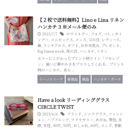
【２枚で送料無料】Lino e Lina リネン
ハンカチ 3 ※メール便のみ
2023/7/7
ホワイトデー
,
フォグ
,
バレンタイ
ンデー
,
ユニセックス
,
メンズ
,
父の日
,
レディース
,
麻
,
ランチクロス
,
ギフト
,
お弁当包み
,
プレゼント
,
fog linen work
,
母の日
,
ハンカチ
,
リネン
カラーにこだわったプリント柄ライン「フロレゾ
ン」 装いに華やかさをプラスしてくれる、プリント
柄のハンカチ。あら ...
リーノエリーナ
新商品
商品
ハンカチ・ポーチ
Have a look リーディンググラス
CIRCLE TWIST
2023/6/6
ブランド
,
シニアグラス
,
ファッシ
ョン
,
ハブアルック
,
アクセサリー
,
めがね
,
男性
,
北
欧
,
女性
,
40代
,
50代
,
おしゃれ
,
60代
,
メンズ
,
老眼