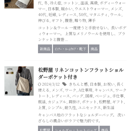
代
,
冬
,
冷え症
,
コットン
,
温活
,
高級
,
ボディーウォー
マー
,
日本製
,
暖かい
,
ウエストウォーマー
,
メンズ
,
40代
,
妊婦
,
レディース
,
50代
,
マタニティ
,
ウール
,
伸びる
,
ギフト
,
腹巻
,
贈り物
,
薄手
コットン＆ウール 一度使うと手放せない、長いボデ
ィウォーマー。 上質なメリノウールを使用し、ブラ
ンケットと腹巻 ...
新商品
ｲﾝﾅｰ・ﾙｰﾑｳｴｱ・靴下
商品
松野屋 リネンコットンフラットショル
ダーポケット付き
2024/3/12
きちんと感
,
日本製
,
お祝い
,
長く
使える
,
メンズ
,
ワーク
,
A仕事用
,
キャンバス
,
ワーク
トート
,
レディース
,
バッグ
,
国産
,
ベージュ
,
手仕事
,
就活
,
カジュアル
,
肩掛け
,
ポケット
,
松野屋
,
ギフト
,
上質
,
シンプル
,
耐久性
,
ユニセックス
,
新生活
キャンバス地のフラットなショルダーバッグ。 洗い
ざらしの風合いがラフで魅力的です。
松野屋
ショルダー・トートバッグ
商品