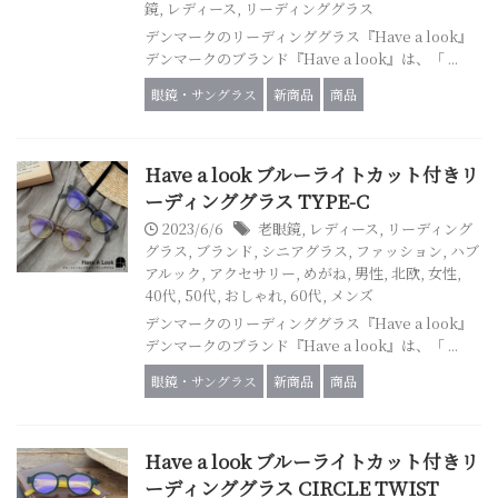
鏡
,
レディース
,
リーディンググラス
デンマークのリーディンググラス『Have a look』
デンマークのブランド『Have a look』は、「 ...
眼鏡・サングラス
新商品
商品
Have a look ブルーライトカット付きリ
ーディンググラス TYPE-C
2023/6/6
老眼鏡
,
レディース
,
リーディング
グラス
,
ブランド
,
シニアグラス
,
ファッション
,
ハブ
アルック
,
アクセサリー
,
めがね
,
男性
,
北欧
,
女性
,
40代
,
50代
,
おしゃれ
,
60代
,
メンズ
デンマークのリーディンググラス『Have a look』
デンマークのブランド『Have a look』は、「 ...
眼鏡・サングラス
新商品
商品
Have a look ブルーライトカット付きリ
ーディンググラス CIRCLE TWIST