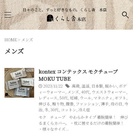
日々のこと。ずっと好きなもの。くらし舎 本店
HOME
>
メンズ
メンズ
kontex コンテックス モクチューブ
MOKU TUBE
2023/11/22
高級
,
温活
,
日本製
,
暖かい
,
ボデ
ィーウォーマー
,
メンズ
,
40代
,
ウエストウォーマー
,
レディース
,
50代
,
妊婦
,
ウール
,
マタニティ
,
ギフト
,
伸びる
,
贈り物
,
腹巻
,
ファッション
,
薄手
,
母の日
,
今
治
,
冬
,
30代
,
コットン
,
冷え症
モク チューブ やわらかタイプ 着脱簡単！ 伸び
るまくらカバー。 ・枕に被せるだけの着脱簡単！
・様々なサイズ ...