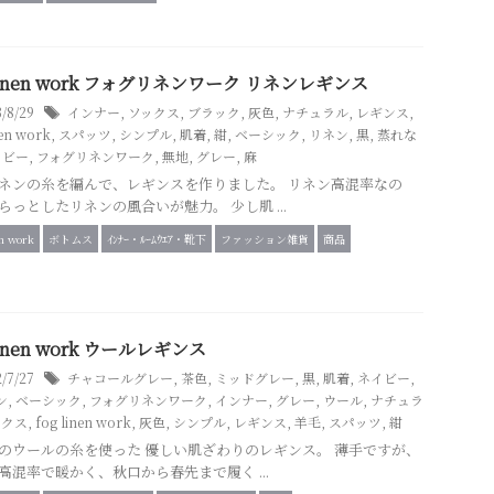
 linen work フォグリネンワーク リネンレギンス
3/8/29
インナー
,
ソックス
,
ブラック
,
灰色
,
ナチュラル
,
レギンス
,
nen work
,
スパッツ
,
シンプル
,
肌着
,
紺
,
ベーシック
,
リネン
,
黒
,
蒸れな
イビー
,
フォグリネンワーク
,
無地
,
グレー
,
麻
ネンの糸を編んで、レギンスを作りました。 リネン高混率なの
らっとしたリネンの風合いが魅力。 少し肌 ...
en work
ボトムス
ｲﾝﾅｰ・ﾙｰﾑｳｴｱ・靴下
ファッション雑貨
商品
 linen work ウールレギンス
2/7/27
チャコールグレー
,
茶色
,
ミッドグレー
,
黒
,
肌着
,
ネイビー
,
ン
,
ベーシック
,
フォグリネンワーク
,
インナー
,
グレー
,
ウール
,
ナチュラ
ックス
,
fog linen work
,
灰色
,
シンプル
,
レギンス
,
羊毛
,
スパッツ
,
紺
のウールの糸を使った 優しい肌ざわりのレギンス。 薄手ですが、
高混率で暖かく、秋口から春先まで履く ...