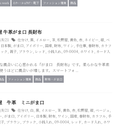
en work
ｲﾝﾅｰ・ﾙｰﾑｳｴｱ・靴下
ファッション雑貨
商品
屋 牛革がま口 長財布
3/8/21
仕分け
,
黒
,
イエロー
,
茶
,
松野屋
,
黄色
,
赤
,
ネイビー
,
紺
,
ベ
,
日本製
,
がま口
,
アイボリー
,
国産
,
財布
,
ワイン
,
手仕事
,
春財布
,
カラフ
ラック
,
親子
,
ブラウン
,
レッド
,
小銭入れ
,
09-0004
,
ホワイト
,
カード入
な風合いに心惹かれる『がま口 長財布』です。柔らかな牛革素
使うほどに風合いが増します。スマートフォ ...
商品
ファッション雑貨
商品
財布・がま口
屋 牛革 ミニがま口
3/8/21
仕分け
,
白
,
黒
,
イエロー
,
茶
,
黄色
,
赤
,
松野屋
,
紺
,
ベージュ
,
ー
,
がま口
,
アイボリー
,
日本製
,
財布
,
ワイン
,
国産
,
春財布
,
カラフル
,
手
親子
,
ブラウン
,
ブラック
,
小銭入れ
,
09-0004
,
レッド
,
カード入れ
,
ホワ