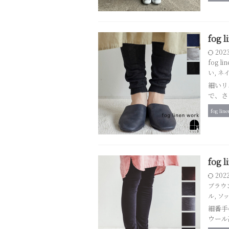
fog
202
fog li
い
,
ネ
細いリ
で、さ
fog lin
fog
202
ブラウ
ル
,
ソ
細番手
ウール