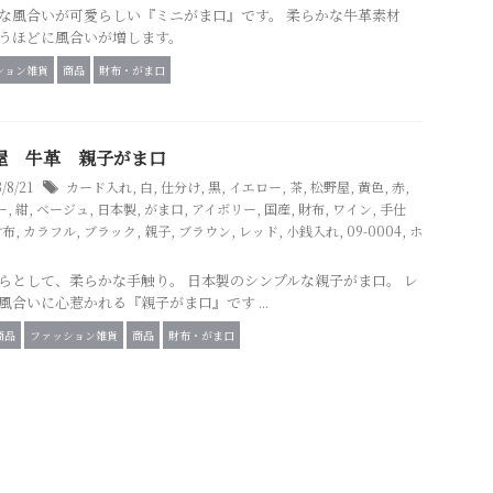
な風合いが可愛らしい『ミニがま口』です。 柔らかな牛革素材
うほどに風合いが増します。
ション雑貨
商品
財布・がま口
屋 牛革 親子がま口
3/8/21
カード入れ
,
白
,
仕分け
,
黒
,
イエロー
,
茶
,
松野屋
,
黄色
,
赤
,
ー
,
紺
,
ベージュ
,
日本製
,
がま口
,
アイボリー
,
国産
,
財布
,
ワイン
,
手仕
財布
,
カラフル
,
ブラック
,
親子
,
ブラウン
,
レッド
,
小銭入れ
,
09-0004
,
ホ
らとして、柔らかな手触り。 日本製のシンプルな親子がま口。 レ
風合いに心惹かれる『親子がま口』です ...
商品
ファッション雑貨
商品
財布・がま口