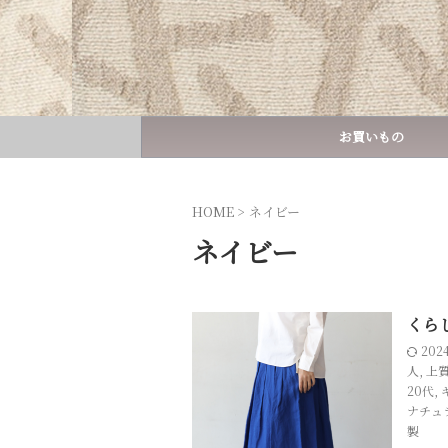
お買いもの
HOME
>
ネイビー
ネイビー
くら
202
人
,
上
20代
,
ナチュ
製