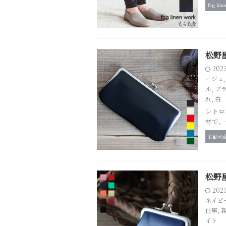
fog lin
松野
202
ージュ
ル
,
ブ
れ
,
白
レトロ
材で、
お勧め
松野
202
ネイビ
仕事
,
イト