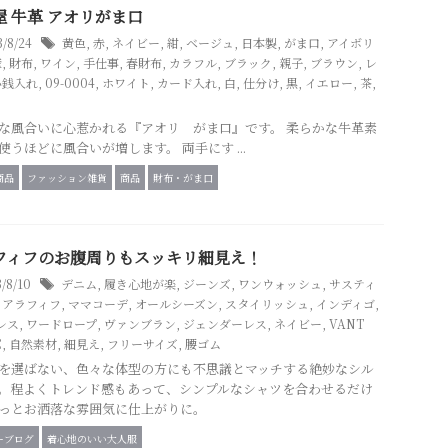
屋 牛革 アオリがま口
3/8/24
黄色
,
赤
,
ネイビー
,
紺
,
ベージュ
,
日本製
,
がま口
,
アイボリ
産
,
財布
,
ワイン
,
手仕事
,
春財布
,
カラフル
,
ブラック
,
親子
,
ブラウン
,
レ
小銭入れ
,
09-0004
,
ホワイト
,
カード入れ
,
白
,
仕分け
,
黒
,
イエロー
,
茶
,
な風合いに心惹かれる『アオリ がま口』です。 柔らかな牛革素
使うほどに風合いが増します。 両手にす ...
商品
ファッション雑貨
商品
財布・がま口
フィフのお腹周りもスッキリ細見え！
3/8/10
デニム
,
履き心地が楽
,
ジーンズ
,
ワンウォッシュ
,
サスティ
,
アラフィフ
,
ママコーデ
,
オールシーズン
,
スタイリッシュ
,
インディゴ
,
レス
,
ワードロープ
,
ヴァンブラン
,
ジェンダーレス
,
ネイビー
,
VANT
C
,
自然素材
,
細見え
,
フリーサイズ
,
腰ゴム
を選ばない、色々な体型の方にも不思議とマッチする絶妙なシル
。程よくトレンド感もあって、シンプルなシャツを合わせるだけ
っとお洒落な雰囲気に仕上がりに。
ーブログ
着心地のいい大人服