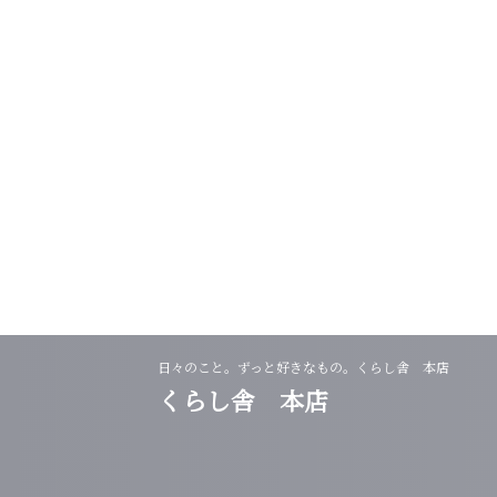
日々のこと。ずっと好きなもの。くらし舎 本店
くらし舎 本店