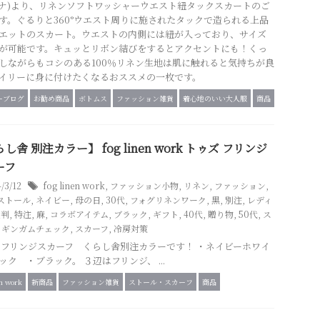
(イナ)より、リネンソフトワッシャーウエスト紐タックスカートのご
す。ぐるりと360°ウエスト周りに施されたタックで造られる上品
エットのスカート。ウエストの内側には紐が入っており、サイズ
が可能です。キュッとリボン結びをするとアクセントにも！くっ
しながらもコシのある100％リネン生地は肌に触れると気持ちが良
イリーに身に付けたくなるおススメの一枚です。
ーブログ
お勧め商品
ボトムス
ファッション雑貨
着心地のいい大人服
商品
し舎 別注カラー】 fog linen work トゥズ フリンジ
ーフ
4/3/12
fog linen work
,
ファッション小物
,
リネン
,
ファッション
,
ストール
,
ネイビー
,
母の日
,
30代
,
フォグリネンワーク
,
黒
,
別注
,
レディ
大判
,
特注
,
麻
,
コラボアイテム
,
ブラック
,
ギフト
,
40代
,
贈り物
,
50代
,
ス
,
ギンガムチェック
,
スカーフ
,
冷房対策
 フリンジスカーフ くらし舎別注カラーです！ ・ネイビーホワイ
ック ・ブラック。 ３辺はフリンジ、 ...
en work
新商品
ファッション雑貨
ストール・スカーフ
商品