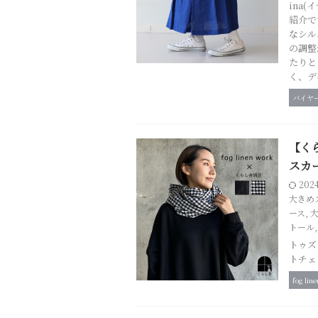
ina
紹介で
なシル
の調整
たりと
く、デ
バイヤ
【くら
スカ
202
大きめ
ース
,
トール
トゥズ
トチェ
fog lin