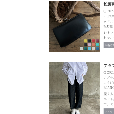
松野
202
ー
,
国
ッド
,
松野屋
レトロ
材で、
お勧め
アラ
202
ナブル
エイジ
BLAN
履く人
エット
で、ぐ
バイヤ