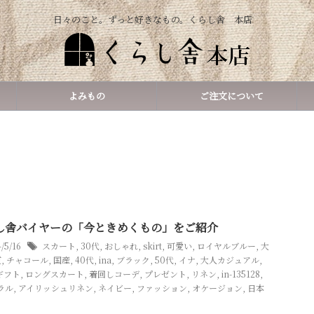
日々のこと。ずっと好きなもの。くらし舎 本店
よみもの
ご注文について
し舎バイヤーの「今ときめくもの」をご紹介
4/5/16
スカート
,
30代
,
おしゃれ
,
skirt
,
可愛い
,
ロイヤルブルー
,
大
質
,
チャコール
,
国産
,
40代
,
ina
,
ブラック
,
50代
,
イナ
,
大人カジュアル
,
ギフト
,
ロングスカート
,
着回しコーデ
,
プレゼント
,
リネン
,
in-135128
,
ラル
,
アイリッシュリネン
,
ネイビー
,
ファッション
,
オケージョン
,
日本