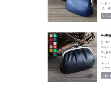
レトロ
で、使
ファッ
松野
202
ネイビ
事
,
春
ワイト
ふっく
トロな
お勧め