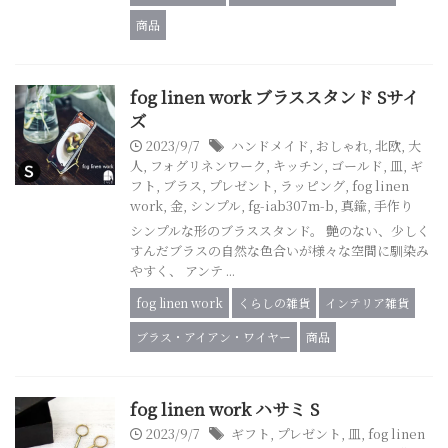
商品
fog linen work ブラススタンド Sサイ
ズ
2023/9/7
ハンドメイド
,
おしゃれ
,
北欧
,
大
人
,
フォグリネンワーク
,
キッチン
,
ゴールド
,
皿
,
ギ
フト
,
ブラス
,
プレゼント
,
ラッピング
,
fog linen
work
,
金
,
シンプル
,
fg-iab307m-b
,
真鍮
,
手作り
シンプルな形のブラススタンド。 艶のない、少しく
すんだブラスの自然な色合いが様々な空間に馴染み
やすく、 アンテ ...
fog linen work
くらしの雑貨
インテリア雑貨
ブラス・アイアン・ワイヤー
商品
fog linen work ハサミ S
2023/9/7
ギフト
,
プレゼント
,
皿
,
fog linen