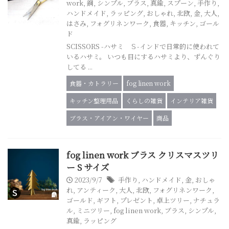
work
,
銅
,
シンプル
,
ブラス
,
真鍮
,
スプーン
,
手作り
,
ハンドメイド
,
ラッピング
,
おしゃれ
,
北欧
,
金
,
大人
,
はさみ
,
フォグリネンワーク
,
食器
,
キッチン
,
ゴール
ド
SCISSORS -ハサミ Ｓ-インドで日常的に使われて
いるハサミ。 いつも目にするハサミより、ずんぐり
してる ...
食器・カトラリー
fog linen work
キッチン整理用品
くらしの雑貨
インテリア雑貨
ブラス・アイアン・ワイヤー
商品
fog linen work ブラス クリスマスツリ
ー S サイズ
2023/9/7
手作り
,
ハンドメイド
,
金
,
おしゃ
れ
,
アンティーク
,
大人
,
北欧
,
フォグリネンワーク
,
ゴールド
,
ギフト
,
プレゼント
,
卓上ツリー
,
ナチュラ
ル
,
ミニツリー
,
fog linen work
,
ブラス
,
シンプル
,
真鍮
,
ラッピング