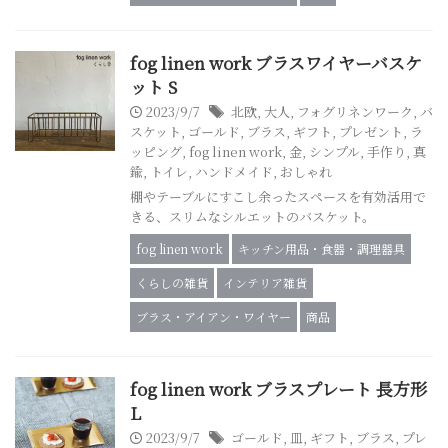
fog linen work ブラスワイヤーバスケ
ット S
2023/9/7
北欧
,
大人
,
フォグリネンワーク
,
バ
スケット
,
ゴールド
,
ブラス
,
ギフト
,
プレゼント
,
ラ
ッピング
,
fog linen work
,
金
,
シンプル
,
手作り
,
真
鍮
,
トイレ
,
ハンドメイド
,
おしゃれ
棚やテーブルにすこし余ったスペースを有効活用で
きる、スリムなシルエットのバスケット。
fog linen work
キッチン用品・食器・調理器具
くらしの雑貨
インテリア雑貨
ブラス・アイアン・ワイヤー
商品
fog linen work ブラスプレート 長方形
L
2023/9/7
ゴールド
,
皿
,
ギフト
,
ブラス
,
プレ