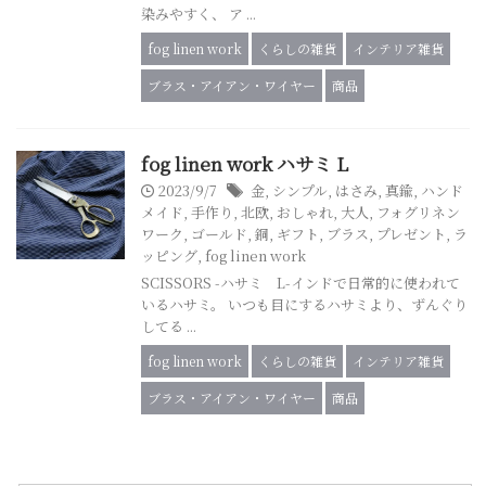
染みやすく、 ア ...
fog linen work
くらしの雑貨
インテリア雑貨
ブラス・アイアン・ワイヤー
商品
fog linen work ハサミ L
2023/9/7
金
,
シンプル
,
はさみ
,
真鍮
,
ハンド
メイド
,
手作り
,
北欧
,
おしゃれ
,
大人
,
フォグリネン
ワーク
,
ゴールド
,
銅
,
ギフト
,
ブラス
,
プレゼント
,
ラ
ッピング
,
fog linen work
SCISSORS -ハサミ L-インドで日常的に使われて
いるハサミ。 いつも目にするハサミより、ずんぐり
してる ...
fog linen work
くらしの雑貨
インテリア雑貨
ブラス・アイアン・ワイヤー
商品