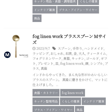
キッチン用品・食器・調理器具
くらしの雑貨
インテリア雑貨
ブラス・アイアン・ワイヤー
商品
fog linen work ブラススプーン Mサイ
ズ
2023/9/7
スプーン
,
手作り
,
ハンドメイド
,
ラッピング
,
おしゃれ
,
北欧
,
金
,
大人
,
ティータイム
,
フォグリネンワーク
,
食器
,
キッチン
,
ゴールド
,
ギフ
ト
,
プレゼント
,
皿
,
fog linen work
,
銅
,
シンプル
,
ブ
ラス
,
真鍮
インドからやってきた、まん丸な形がかわいらしい
ブラスのスプーン。 真鍮に磨きをかけて、マットに
仕上げました。 ...
食器・カトラリー
fog linen work
キッチン整理用品
くらしの雑貨
インテリア雑貨
ブラス・アイアン・ワイヤー
商品