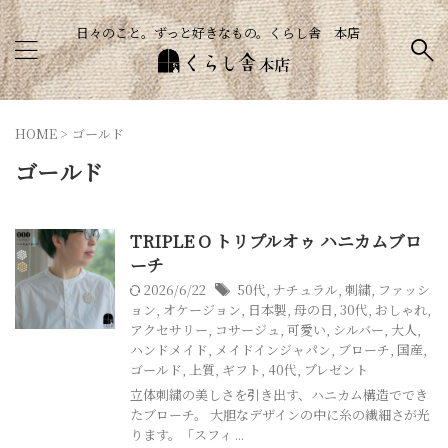
日々のこと。ずっと好きなもの。くらし舎 本店
HOME
>
ゴールド
ゴールド
TRIPLE O トリプルオゥ ハニカムブロ
ーチ
2026/6/22
50代
,
ナチュラル
,
刺繍
,
ファッシ
ョン
,
オケージョン
,
日本製
,
母の日
,
30代
,
おしゃれ
,
アクセサリー
,
コサージュ
,
可愛い
,
シルバー
,
大人
,
ハンドメイド
,
メイドインジャパン
,
ブローチ
,
国産
,
ゴールド
,
上質
,
ギフト
,
40代
,
プレゼント
立体刺繍の美しさを引き出す、ハニカム構造ででき
たブローチ。 大胆なデザインの中に糸の繊細さが光
ります。「スフィ ...