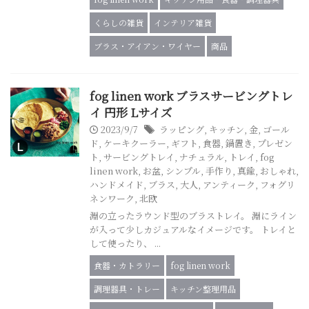
くらしの雑貨
インテリア雑貨
ブラス・アイアン・ワイヤー
商品
fog linen work ブラスサービングトレ
イ 円形 Lサイズ
2023/9/7
ラッピング
,
キッチン
,
金
,
ゴール
ド
,
ケーキクーラー
,
ギフト
,
食器
,
鍋置き
,
プレゼン
ト
,
サービングトレイ
,
ナチュラル
,
トレイ
,
fog
linen work
,
お盆
,
シンプル
,
手作り
,
真鍮
,
おしゃれ
,
ハンドメイド
,
ブラス
,
大人
,
アンティーク
,
フォグリ
ネンワーク
,
北欧
淵の立ったラウンド型のブラストレイ。 淵にライン
が入って少しカジュアルなイメージです。 トレイと
して使ったり、 ...
食器・カトラリー
fog linen work
調理器具・トレー
キッチン整理用品