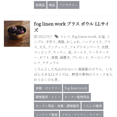
新商品
商品
アクセサリー
fog linen work ブラス ボウル LLサイ
ズ
2023/9/7
トレイ
,
fog linen work
,
お盆
,
シ
ンプル
,
手作り
,
真鍮
,
おしゃれ
,
ハンドメイド
,
ブラ
ス
,
大人
,
アンティーク
,
フォグリネンワーク
,
北欧
,
ラッピング
,
キッチン
,
金
,
ゴールド
,
ケーキクーラ
ー
,
ギフト
,
食器
,
鍋置き
,
プレゼント
,
サービングト
レイ
,
ナチュラル
ころんとした丸みがかわいい真鍮製のボウル。 いち
ばん大きなLLサイズは、野菜や果物のストックを入
れておくのも良 ...
食器・カトラリー
fog linen work
調理器具・トレー
キッチン整理用品
キッチン用品・食器・調理器具
くらしの雑貨
インテリア雑貨
ブラス・アイアン・ワイヤー