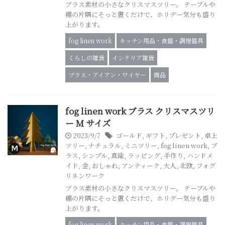
ブラス素材の小さなクリスマスツリー。 テーブルや
棚の片隅にそっと置くだけで、ホリデー気分も盛り
上がります。
fog linen work
キッチン用品・食器・調理器具
くらしの雑貨
インテリア雑貨
ブラス・アイアン・ワイヤー
商品
fog linen work ブラス クリスマスツリ
ー M サイズ
2023/9/7
ゴールド
,
ギフト
,
プレゼント
,
卓上
ツリー
,
ナチュラル
,
ミニツリー
,
fog linen work
,
ブ
ラス
,
シンプル
,
真鍮
,
ラッピング
,
手作り
,
ハンドメ
イド
,
金
,
おしゃれ
,
アンティーク
,
大人
,
北欧
,
フォグ
リネンワーク
ブラス素材の小さなクリスマスツリー。 テーブルや
棚の片隅にそっと置くだけで、ホリデー気分も盛り
上がります。
fog linen work
キッチン用品・食器・調理器具