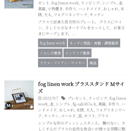
ゼント
,
fog linen work
,
ラッピング
,
シンプル
,
金
,
真鍮
,
小物置き
,
手作り
,
ハンドメイド
,
おしゃれ
,
北
欧
,
大人
,
フォグリネンワーク
,
キッチン
ブラスで出来た長方形のプレート。 グラスにワイ
ン、そして小さなオードブルをセットして、お客さ
まにサーブします。 ...
fog linen work
キッチン用品・食器・調理器具
くらしの雑貨
インテリア雑貨
ブラス・アイアン・ワイヤー
商品
fog linen work ブラススタンド Mサイ
ズ
2023/9/7
プレゼント
,
ラッピング
,
fog linen
work
,
金
,
シンプル
,
fg-iab307s-b
,
真鍮
,
手作り
,
ハ
ンドメイド
,
おしゃれ
,
北欧
,
大人
,
フォグリネンワー
ク
,
キッチン
,
ゴールド
,
皿
,
ギフト
,
ブラス
シンプルな形のディッシュスタンド。 艶のない、少
しくすんだブラスの自然な色合いが様々な空間に馴