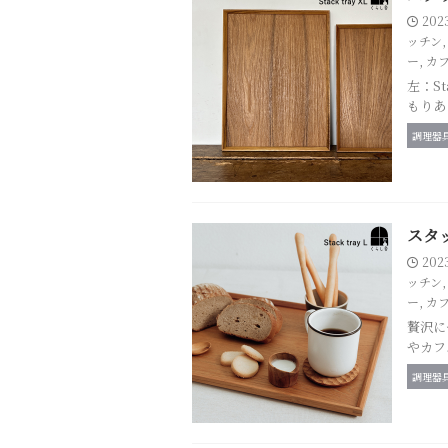
202
ッチン
ー
,
カ
左：St
もりある
調理器
スタッ
202
ッチン
ー
,
カ
贅沢に
やカフ
調理器