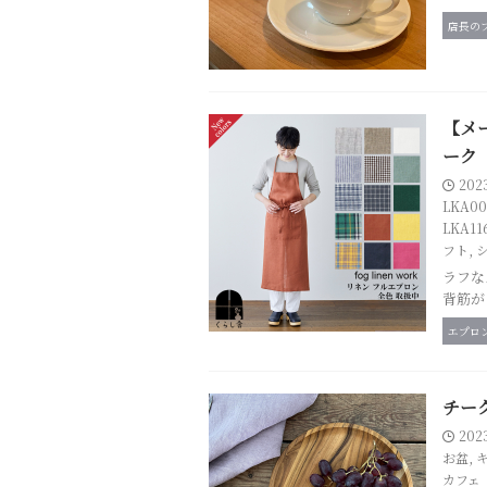
店長の
【メー
ーク
202
LKA00
LKA11
フト
,
ラフな
背筋が
エプロ
チーク
202
お盆
,
カフェ