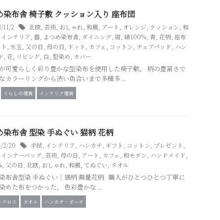
め染布舎 椅子敷 クッション入り 座布団
3/11/2
北欧
,
芸術
,
おしゃれ
,
和風
,
アート
,
オレンジ
,
クッション
,
和
,
インテリア
,
器
,
よつめ染布舎
,
ダイニング
,
紺
,
綿100%
,
青
,
花柄
,
座布
フト
,
水玉
,
父の日
,
母の日
,
ドット
,
カフェ
,
コットン
,
チェアパッド
,
ハン
ド
,
花
,
リビング
,
白
,
型染め
,
カバー
が可愛らしく彩り豊かな型染布を使用した椅子敷。 柄の豊富さで
なカラーリングから渋い色合いまで多種多 ...
くらしの雑貨
インテリア雑貨
染布舎 型染 手ぬぐい 猫柄 花柄
4/2/20
手拭
,
インテリア
,
ハンカチ
,
ギフト
,
コットン
,
プレゼント
,
,
インナーバッグ
,
芸術
,
母の日
,
アート
,
カフェ
,
和モダン
,
ハンドメイド
,
%
,
父の日
,
北欧
,
おしゃれ
,
和風
,
てぬぐい
,
タオル
染布舎型染 手ぬぐい｜猫柄 無量花柄 職人がひとつひとつ丁寧に
染めた布をつかった、 色彩豊かな ...
ンクロス
タオル
ハンカチ・ポーチ