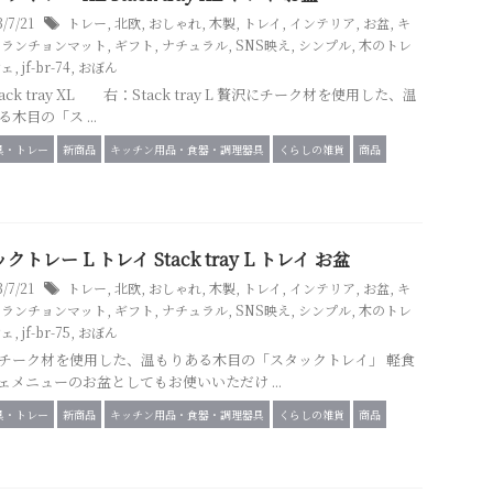
3/7/21
トレー
,
北欧
,
おしゃれ
,
木製
,
トレイ
,
インテリア
,
お盆
,
キ
,
ランチョンマット
,
ギフト
,
ナチュラル
,
SNS映え
,
シンプル
,
木のトレ
フェ
,
jf-br-74
,
おぼん
ack tray XL 右：Stack tray L 贅沢にチーク材を使用した、温
木目の「ス ...
具・トレー
新商品
キッチン用品・食器・調理器具
くらしの雑貨
商品
クトレー L トレイ Stack tray L トレイ お盆
3/7/21
トレー
,
北欧
,
おしゃれ
,
木製
,
トレイ
,
インテリア
,
お盆
,
キ
,
ランチョンマット
,
ギフト
,
ナチュラル
,
SNS映え
,
シンプル
,
木のトレ
フェ
,
jf-br-75
,
おぼん
チーク材を使用した、温もりある木目の「スタックトレイ」 軽食
ェメニューのお盆としてもお使いいただけ ...
具・トレー
新商品
キッチン用品・食器・調理器具
くらしの雑貨
商品