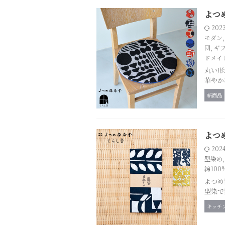
よつ
202
モダン
団
,
ギ
ドメイ
丸い形
華やか
新商品
よつめ
202
型染め
綿100
よつめ
型染で
キッチ