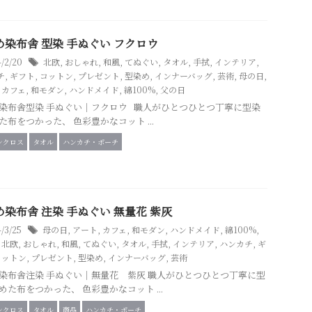
め染布舎 型染 手ぬぐい フクロウ
4/2/20
北欧
,
おしゃれ
,
和風
,
てぬぐい
,
タオル
,
手拭
,
インテリア
,
チ
,
ギフト
,
コットン
,
プレゼント
,
型染め
,
インナーバッグ
,
芸術
,
母の日
,
,
カフェ
,
和モダン
,
ハンドメイド
,
綿100%
,
父の日
染布舎型染 手ぬぐい｜フクロウ 職人がひとつひとつ丁寧に型染
た布をつかった、 色彩豊かなコット ...
ンクロス
タオル
ハンカチ・ポーチ
め染布舎 注染 手ぬぐい 無量花 紫灰
4/3/25
母の日
,
アート
,
カフェ
,
和モダン
,
ハンドメイド
,
綿100%
,
,
北欧
,
おしゃれ
,
和風
,
てぬぐい
,
タオル
,
手拭
,
インテリア
,
ハンカチ
,
ギ
コットン
,
プレゼント
,
型染め
,
インナーバッグ
,
芸術
染布舎注染 手ぬぐい｜無量花 紫灰 職人がひとつひとつ丁寧に型
めた布をつかった、 色彩豊かなコット ...
ンクロス
タオル
商品
ハンカチ・ポーチ