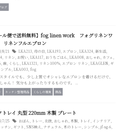
ブログ
ル便で送料無料】fog linen work フォグリネンワ
 リネンフルエプロン
3/8/21
LKA213
,
母の日
,
LKA193
,
エプロン
,
LKA324
,
新生活
,
4
,
リネン
,
お祝い
,
LKA117
,
おうちごはん
,
LKA008
,
おしゃれ
,
カフェ
,
6
,
麻
,
くらし
,
LKA1321
,
リネン100%
,
エプロン リネン
,
LKAGLEN
,
ギ
シンプル
,
LKA003
,
fog
スタイルでも、少し上質でオシャレなエプロンを着けるだけで、
しゃん！ 気分も上がったりするものです。 ...
ン
キッチン整理用品
くらしの雑貨
商品
トレイ 丸型 220mm 木製 プレート
3/7/25
おぼん
,
トレー
,
北欧
,
おしゃれ
,
木製
,
トレイ
,
インテリア
,
キッチン
,
ギフト
,
SNS映え
,
ナチュラル
,
木のトレー
,
シンプル
,
jf-sg-6
,