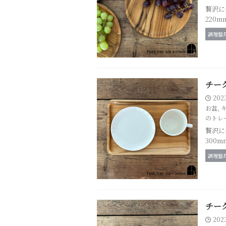
贅沢に
220
調理器
チーク
202
お盆
,
のトレ
贅沢に
300
調理器
チーク
202