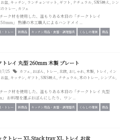
,
お盆
,
キッチン
,
ランチョンマット
,
ギフト
,
ナチュラル
,
SNS映え
,
シン
木のトレー
,
カフェ
チーク材を使用した、温もりある木目の「チークトレイ
250mm」 熟練の木工職人によるハンドメイ ...
具・トレー
新商品
キッチン用品・食器・調理器具
くらしの雑貨
商品
トレイ 丸型 260mm 木製 プレート
3/7/25
カフェ
,
おぼん
,
トレー
,
北欧
,
おしゃれ
,
木製
,
トレイ
,
イン
,
お盆
,
キッチン
,
ギフト
,
SNS映え
,
ナチュラル
,
木のトレー
,
シンプル
,
チーク材を使用した、温もりある木目の「チークトレイ 丸型
mm」 お料理を運ぶおぼんにしたり、ワン ...
具・トレー
新商品
キッチン用品・食器・調理器具
くらしの雑貨
商品
クトレー XL Stack tray XL トレイ お盆