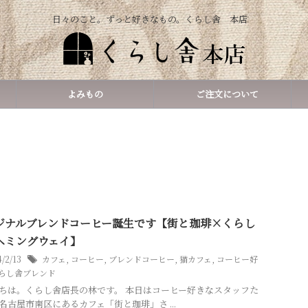
日々のこと。ずっと好きなもの。くらし舎 本店
よみもの
ご注文について
ジナルブレンドコーヒー誕生です【街と珈琲×くらし
ヘミングウェイ】
4/2/13
カフェ
,
コーヒー
,
ブレンドコーヒー
,
猫カフェ
,
コーヒー好
くらし舎ブレンド
ちは。くらし舎店長の林です。 本日はコーヒー好きなスタッフた
名古屋市南区にあるカフェ「街と珈琲」さ ...