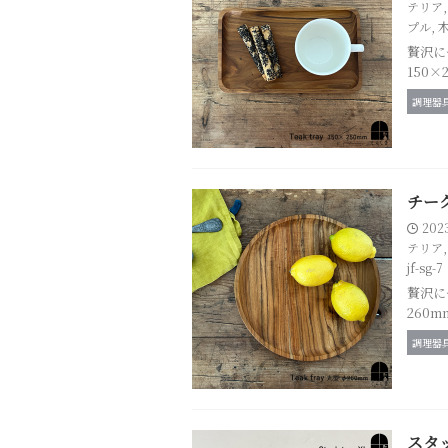
テリア
プル
,
贅沢に
150×
調理器
チーク
202
テリア
jf-sg-7
贅沢に
260
調理器
スタッ