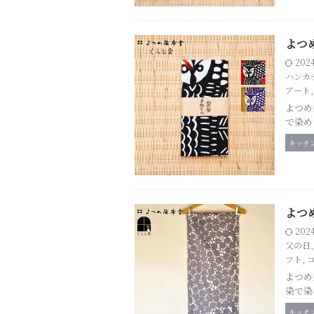
よつ
202
ハンカ
アート
よつめ
で染め
キッチ
よつ
202
父の日
フト
,
よつめ
染で染
キッチ