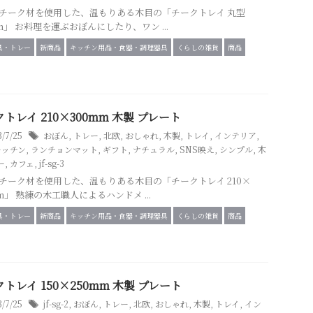
チーク材を使用した、温もりある木目の「チークトレイ 丸型
mm」 お料理を運ぶおぼんにしたり、ワン ...
具・トレー
新商品
キッチン用品・食器・調理器具
くらしの雑貨
商品
トレイ 210×300mm 木製 プレート
3/7/25
おぼん
,
トレー
,
北欧
,
おしゃれ
,
木製
,
トレイ
,
インテリア
,
キッチン
,
ランチョンマット
,
ギフト
,
ナチュラル
,
SNS映え
,
シンプル
,
木
ー
,
カフェ
,
jf-sg-3
チーク材を使用した、温もりある木目の「チークトレイ 210×
mm」 熟練の木工職人によるハンドメ ...
具・トレー
新商品
キッチン用品・食器・調理器具
くらしの雑貨
商品
トレイ 150×250mm 木製 プレート
3/7/25
jf-sg-2
,
おぼん
,
トレー
,
北欧
,
おしゃれ
,
木製
,
トレイ
,
イン