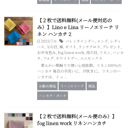
【２枚で送料無料(メール便対応の
み）】Lino e Lina リーノエリーナ リ
ネン ハンカチ 2
2023/7/6
バレンタインデー
,
メンズ
,
レディ
ース
,
父の日
,
麻
,
ギフト
,
ランチクロス
,
プレゼント
,
お弁当包み
,
fog linen work
,
母の日
,
リネン
,
ハンカ
チ
,
フォグ
,
ホワイトデー
,
ユニセックス
柔らかい肌触りで使い心地抜群。リネン100％の
ハンカチ 毎日の手洗いに、汗拭きに。 リネンのハ
ンカチは、ぐっ ...
お勧め商品
リーノエリーナ
商品
ハンカチ・ポーチ
【２枚で送料無料(メール便のみ）】
fog linen work リネンハンカチ