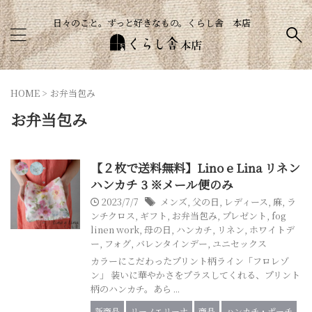
日々のこと。ずっと好きなもの。くらし舎 本店
HOME
>
お弁当包み
お弁当包み
【２枚で送料無料】Lino e Lina リネン
ハンカチ 3 ※メール便のみ
2023/7/7
メンズ
,
父の日
,
レディース
,
麻
,
ラ
ンチクロス
,
ギフト
,
お弁当包み
,
プレゼント
,
fog
linen work
,
母の日
,
ハンカチ
,
リネン
,
ホワイトデ
ー
,
フォグ
,
バレンタインデー
,
ユニセックス
カラーにこだわったプリント柄ライン「フロレゾ
ン」 装いに華やかさをプラスしてくれる、プリント
柄のハンカチ。あら ...
新商品
リーノエリーナ
商品
ハンカチ・ポーチ