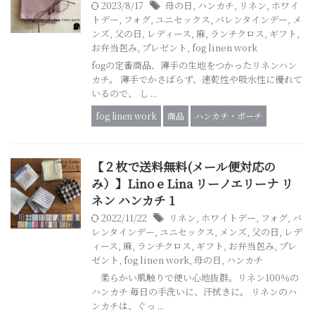
2023/8/17
母の日
,
ハンカチ
,
リネン
,
ホワイ
トデー
,
フォグ
,
ユニセックス
,
バレンタインデー
,
メ
ンズ
,
父の日
,
レディース
,
麻
,
ランチクロス
,
ギフト
,
お弁当包み
,
プレゼント
,
fog linen work
fogの定番商品、薄手の生地をつかったリネンハン
カチ。 薄手でかさばらず、速乾性や吸水性に優れて
いるので、 し ...
fog linen work
商品
ハンカチ・ポーチ
【２枚で送料無料(メール便対応の
み）】Lino e Lina リーノエリーナ リ
ネン ハンカチ 1
2022/11/22
リネン
,
ホワイトデー
,
フォグ
,
バ
レンタインデー
,
ユニセックス
,
メンズ
,
父の日
,
レデ
ィース
,
麻
,
ランチクロス
,
ギフト
,
お弁当包み
,
プレ
ゼント
,
fog linen work
,
母の日
,
ハンカチ
柔らかい肌触りで使い心地抜群。リネン100％の
ハンカチ 毎日の手洗いに、汗拭きに。 リネンのハ
ンカチは、ぐっ ...