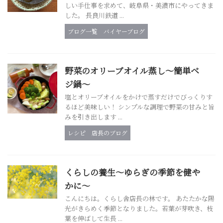
しい手仕事を求めて、岐阜県・美濃市にやってきま
した。 長良川鉄道 ...
ブログ一覧
バイヤーブログ
野菜のオリーブオイル蒸し～簡単ベ
ジ鍋～
塩とオリーブオイルをかけで蒸すだけでびっくりす
るほど美味しい！ シンプルな調理で野菜の甘みと旨
みを引き出します ...
レシピ
店長のブログ
くらしの養生～ゆらぎの季節を健や
かに～
こんにちは。くらし舎店長の林です。 あたたかな陽
光がきらめく季節となりました。若葉が芽吹き、枝
葉を伸ばして生長 ...