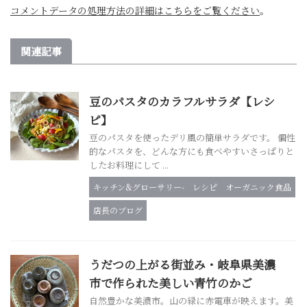
コメントデータの処理方法の詳細はこちらをご覧ください
。
関連記事
豆のパスタのカラフルサラダ【レシ
ピ】
豆のパスタを使ったデリ風の簡単サラダです。 個性
的なパスタを、どんな方にも食べやすいさっぱりと
したお料理にして ...
キッチン&グローサリー-
レシピ
オーガニック食品
店長のブログ
うだつの上がる街並み・岐阜県美濃
市で作られた美しい青竹のかご
自然豊かな美濃市。山の緑に赤電車が映えます。美