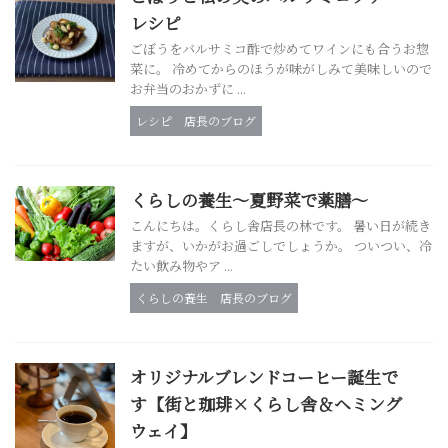
レシピ
ごぼうをバルサミコ酢で炒めてワインにも合うお惣
菜に。 冷めてからのほうが味がしみて美味しいので
お弁当のおかずに ...
レシピ
店長のブログ
くらしの養生～夏野菜で薬膳～
こんにちは。くらし舎店長の林です。 暑い日が続き
ますが、いかがお過ごしでしょうか。 ついつい、冷
たい飲み物やア ...
くらしの養生
店長のブログ
オリジナルブレンドコーヒー誕生で
す【街と珈琲×くらし舎＆ヘミング
ウェイ】