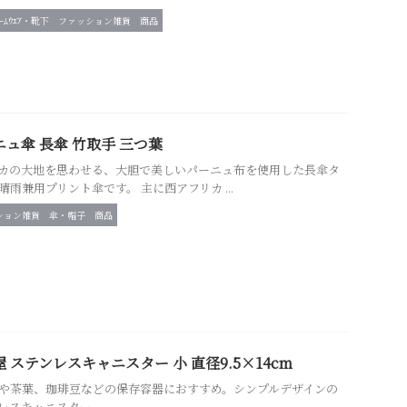
ﾙｰﾑｳｴｱ・靴下
ファッション雑貨
商品
ニュ傘 長傘 竹取手 三つ葉
カの大地を思わせる、大胆で美しいパーニュ布を使用した長傘タ
晴雨兼用プリント傘です。 主に西アフリカ ...
ション雑貨
傘・帽子
商品
 ステンレスキャニスター 小 直径9.5×14cm
や茶葉、珈琲豆などの保存容器におすすめ。シンプルデザインの
レスキャニスター。