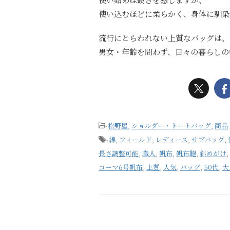
使い込むほどに柔らかく、身体に馴染
流行にとらわれない上質なバッグは、
男女・年齢を問わず、日々の暮らしの
-
松野屋
,
ショルダー・トートバッグ
,
商品
-
綿
,
フィールド
,
レディース
,
サブバッグ
,
長さ調整可能
,
職人
,
帆布
,
帆布鞄
,
斜めがけ
,
コーマ6号帆布
,
上質
,
人気
,
バッグ
,
50代
,
大