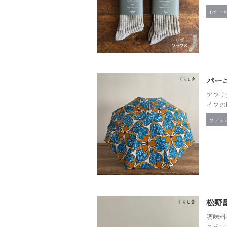
ｲﾝﾅｰ・
パー
アフリ
イプの
ファッ
松野屋
調味料
ステン