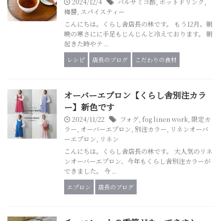
2024/12/4
バルサミコ酢
,
ホットドリンク
,
梅醬
,
スパイスティー
こんにちは。くらし舎店長の林です。 もう12月。朝
晩の寒さにに手足もじんじんと冷えております。 朝
起きた時やテ ...
レシピ
店長のブログ
こだわりの食材
オーバーエプロン【くらし舎別注カラ
ー】新色です
2024/11/22
フォグ
,
fog linen work
,
限定カ
ラー
,
オーバーエプロン
,
別注カラー
,
リネンオーバ
ーエプロン
,
リネン
こんにちは。くらし舎店長の林です。 大人気のリネ
ンオーバーエプロン、今年もくらし舎別注カラーが
できました。 今 ...
エプロン
店長のブログ