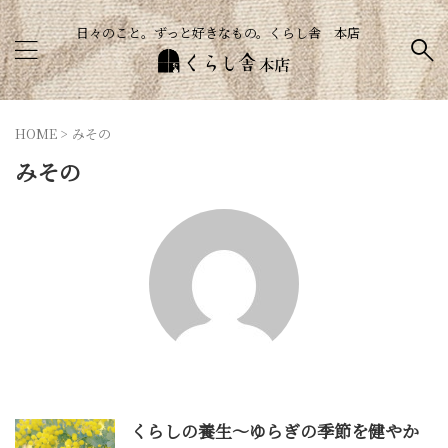
日々のこと。ずっと好きなもの。くらし舎 本店
HOME
>
みその
みその
くらしの養生～ゆらぎの季節を健やか