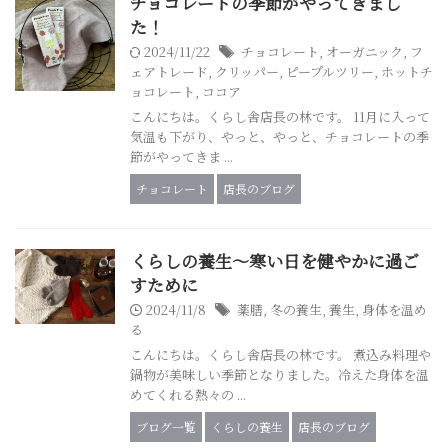
チョコレートの季節がやってきまし
た！
2024/11/22
チョコレート
,
オーガニック
,
フ
ェアトレード
,
クリッパー
,
ピープルツリー
,
ホットチ
ョコレート
,
ココア
こんにちは。くらし舎店長の林です。 11月に入って
気温も下がり、やっと、やっと、チョコレートの季
節がやってきま ...
チョコレート
店長のブログ
くらしの養生～寒い日を健やかに過ご
すために
2024/11/8
薬膳
,
冬の養生
,
養生
,
身体を温め
る
こんにちは。くらし舎店長の林です。 煮込み料理や
鍋物が美味しい季節となりました。冷えた身体を温
めてくれる熱々の ...
ブログ一覧
くらしの養生
店長のブログ