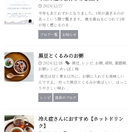
2024/12/27
今年もあとわずかとなりました。1年が過ぎるのが
あっという間で驚きます。 歳を重ねるにつれて1年
が短く感じるのを ...
ブログ一覧
お知らせ
黒豆とくるみのお粥
2024/12/18
黒豆
,
レシピ
,
お粥
,
胡桃
,
薬膳粥
,
お粥レシピ
,
めいぼく椀
黒豆は甘く煮る以外に、お粥に入れても美味しい
んですよ。 炒った黒豆とくるみが香ばしい、ほっこ
りやさしい味わ ...
レシピ
店長のブログ
冷え症さんにおすすめ【ホットドリン
ク】