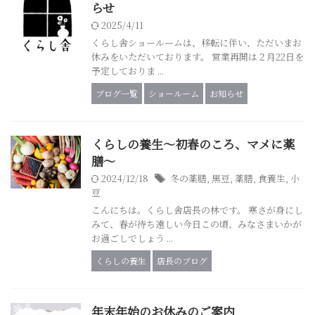
らせ
2025/4/11
くらし舎ショールームは、移転に伴い、ただいまお
休みをいただいております。 営業再開は２月22日を
予定しておりま ...
ブログ一覧
ショールーム
お知らせ
くらしの養生～初春のころ、マメに薬
膳～
2024/12/18
冬の薬膳
,
黒豆
,
薬膳
,
食養生
,
小
豆
こんにちは。くらし舎店長の林です。 寒さが身にし
みて、春が待ち遠しい今日この頃、みなさまいかが
お過ごしでしょう ...
くらしの養生
店長のブログ
年末年始のお休みのご案内