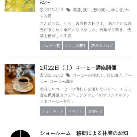
に～
2025/3/19
薬膳
,
養生
,
春の養生
,
ゆらぎ
,
か
すみ目
こんにちは。くらし舎店長の林です。 あたたかな陽
光がきらめく季節となりました。若葉が芽吹き、枝
葉を伸ばして生長 ...
ブログ一覧
くらしの養生
店長のブログ
2月22日（土）コーヒー講座開催
2025/2/12
コーヒーの淹れ方
,
街と珈琲
,
コー
ヒー
,
コーヒー講座
美味しいコーヒーの淹れ方を知りたい方へ。 くらし
舎＆保護猫カフェヘミングウェイのオリジナルブレ
ンドコーヒーを作 ...
ショールーム
イベント
お知らせ
ショールーム 移転による休業のお知