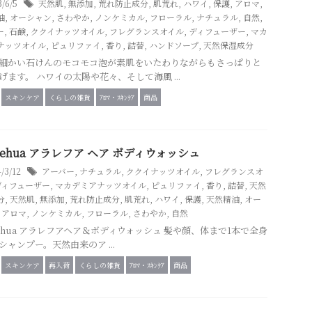
3/6/5
天然肌
,
無添加
,
荒れ防止成分
,
肌荒れ
,
ハワイ
,
保護
,
アロマ
,
油
,
オーシャン
,
さわやか
,
ノンケミカル
,
フローラル
,
ナチュラル
,
自然
,
ー
,
石鹸
,
ククイナッツオイル
,
フレグランスオイル
,
ディフューザー
,
マカ
ナッツオイル
,
ピュリファイ
,
香り
,
詰替
,
ハンドソープ
,
天然保湿成分
細かい石けんのモコモコ泡が素肌をいたわりながらもさっぱりと
げます。 ハワイの太陽や花々、そして海風 ...
スキンケア
くらしの雑貨
ｱﾛﾏ・ｽｷﾝｹｱ
商品
a Lehua アラレフア ヘア ボディウォッシュ
4/3/12
アーバー
,
ナチュラル
,
ククイナッツオイル
,
フレグランスオ
ディフューザー
,
マカデミアナッツオイル
,
ピュリファイ
,
香り
,
詰替
,
天然
分
,
天然肌
,
無添加
,
荒れ防止成分
,
肌荒れ
,
ハワイ
,
保護
,
天然精油
,
オー
,
アロマ
,
ノンケミカル
,
フローラル
,
さわやか
,
自然
a Lehua アラレフアヘア＆ボディウォッシュ 髪や顔、体まで1本で全身
シャンプー。天然由来のア ...
スキンケア
再入荷
くらしの雑貨
ｱﾛﾏ・ｽｷﾝｹｱ
商品