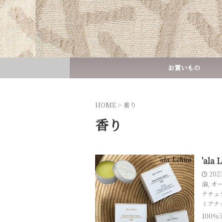
お買いもの
HOME
>
香り
香り
'al
202
油
,
オ
ナチュ
ミアナ
100