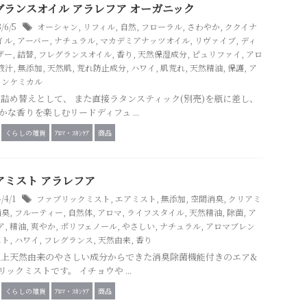
グランスオイル アラレフア オーガニック
3/6/5
オーシャン
,
リフィル
,
自然
,
フローラル
,
さわやか
,
ククイナ
イル
,
アーバー
,
ナチュラル
,
マカデミアナッツオイル
,
リヴァイブ
,
ディ
ザー
,
詰替
,
フレグランスオイル
,
香り
,
天然保湿成分
,
ピュリファイ
,
アロ
液汁
,
無添加
,
天然肌
,
荒れ防止成分
,
ハワイ
,
肌荒れ
,
天然精油
,
保護
,
ア
ノンケミカル
eの詰め替えとして、 また直接ラタンスティック(別売)を瓶に差し、
かな香りを楽しむリードディフュ ...
くらしの雑貨
ｱﾛﾏ・ｽｷﾝｹｱ
商品
アミスト アラレフア
4/4/1
ファブリックミスト
,
エアミスト
,
無添加
,
空間消臭
,
クリアミ
消臭
,
フルーティー
,
自然体
,
アロマ
,
ライフスタイル
,
天然精油
,
除菌
,
ア
ア
,
精油
,
爽やか
,
ポリフェノール
,
やさしい
,
ナチュラル
,
アロマブレン
スト
,
ハワイ
,
フレグランス
,
天然由来
,
香り
以上天然由来のやさしい成分からできた消臭除菌機能付きのエア&
リックミストです。 イチョウや ...
くらしの雑貨
ｱﾛﾏ・ｽｷﾝｹｱ
商品