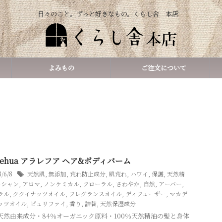
日々のこと。ずっと好きなもの。くらし舎 本店
よみもの
ご注文について
a Lehua アラレフア ヘア&ボディバーム
3/6/8
天然肌
,
無添加
,
荒れ防止成分
,
肌荒れ
,
ハワイ
,
保護
,
天然精
ーシャン
,
アロマ
,
ノンケミカル
,
フローラル
,
さわやか
,
自然
,
アーバー
,
ラル
,
ククイナッツオイル
,
フレグランスオイル
,
ディフューザー
,
マカデ
ッツオイル
,
ピュリファイ
,
香り
,
詰替
,
天然保湿成分
％天然由来成分・84％オーガニック原料・100％天然精油の髪と身体