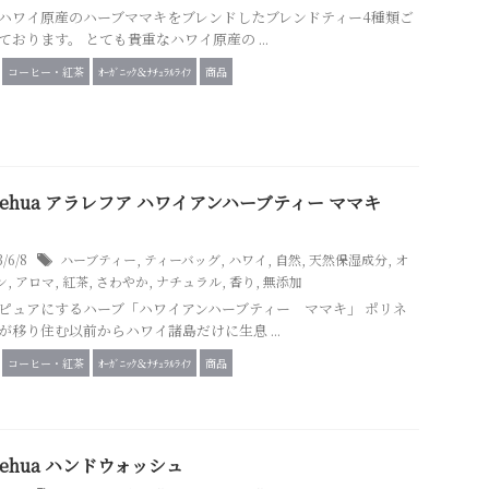
ハワイ原産のハーブママキをブレンドしたブレンドティー4種類ご
ております。 とても貴重なハワイ原産の ...
コーヒー・紅茶
ｵｰｶﾞﾆｯｸ＆ﾅﾁｭﾗﾙﾗｲﾌ
商品
a Lehua アラレフア ハワイアンハーブティー ママキ
3/6/8
ハーブティー
,
ティーバッグ
,
ハワイ
,
自然
,
天然保湿成分
,
オ
ン
,
アロマ
,
紅茶
,
さわやか
,
ナチュラル
,
香り
,
無添加
ピュアにするハーブ「ハワイアンハーブティー ママキ」 ポリネ
が移り住む以前からハワイ諸島だけに生息 ...
コーヒー・紅茶
ｵｰｶﾞﾆｯｸ＆ﾅﾁｭﾗﾙﾗｲﾌ
商品
a Lehua ハンドウォッシュ