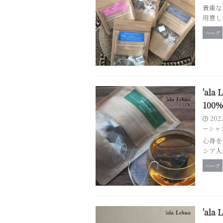
貴重な
用意し
ハーブ
'al
100%
202
ーシャ
心身を
シア人
ハーブ
'al