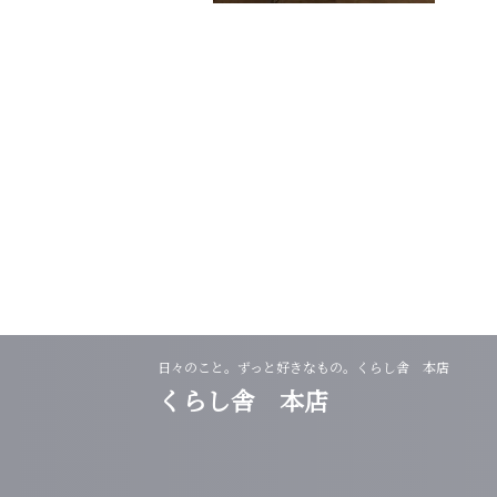
日々のこと。ずっと好きなもの。くらし舎 本店
くらし舎 本店