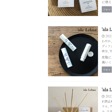
に使え
アロマ
'al
202
わやか
ディフ
成分
,
皮脂に
高いミ
アロマ
'al
202
れ防止
ラル
,
ル
,
ナ