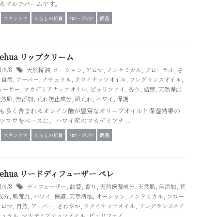
るマルチバームです。
スキンケア
くらしの雑貨
ｱﾛﾏ・ｽｷﾝｹｱ
商品
a Lehua リップクリーム
3/6/8
天然精油
,
オーシャン
,
アロマ
,
ノンケミカル
,
フローラル
,
さ
,
自然
,
アーバー
,
ナチュラル
,
ククイナッツオイル
,
フレグランスオイル
,
ューザー
,
マカデミアナッツオイル
,
ピュリファイ
,
香り
,
詰替
,
天然保湿
天然肌
,
無添加
,
荒れ防止成分
,
肌荒れ
,
ハワイ
,
保護
も多く含まれるオレイン酸が豊富なオリーブオイルと保湿効果の
ツロウをベースに、ハワイ産のマカデミアナ ...
スキンケア
くらしの雑貨
ｱﾛﾏ・ｽｷﾝｹｱ
商品
a Lehua リードディフューザー ペレ
3/6/8
ディフューザー
,
詰替
,
香り
,
天然保湿成分
,
天然肌
,
無添加
,
荒
成分
,
肌荒れ
,
ハワイ
,
保護
,
天然精油
,
オーシャン
,
ノンケミカル
,
フロー
アロマ
,
自然
,
アーバー
,
さわやか
,
ククイナッツオイル
,
フレグランスオイ
チュラル
,
マカデミアナッツオイル
,
ピュリファイ