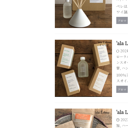
ペレは
ワイ諸
アロマ
'al
202
ローラ
ンスオ
替
,
ハ
100
スオイ
アロマ
'al
202
加
,
ハ