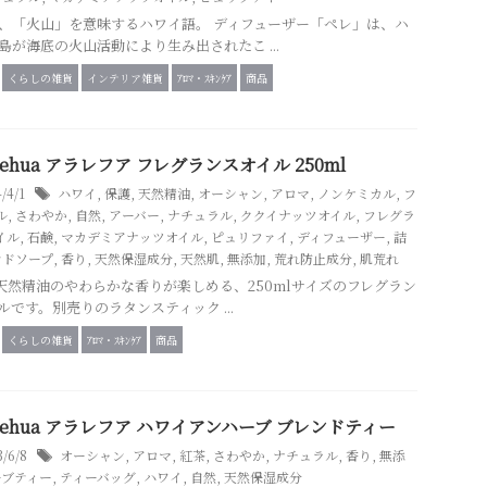
、「火山」を意味するハワイ語。 ディフューザー「ペレ」は、ハ
島が海底の火山活動により生み出されたこ ...
くらしの雑貨
インテリア雑貨
ｱﾛﾏ・ｽｷﾝｹｱ
商品
a Lehua アラレフア フレグランスオイル 250ml
4/4/1
ハワイ
,
保護
,
天然精油
,
オーシャン
,
アロマ
,
ノンケミカル
,
フ
ル
,
さわやか
,
自然
,
アーバー
,
ナチュラル
,
ククイナッツオイル
,
フレグラ
イル
,
石鹸
,
マカデミアナッツオイル
,
ピュリファイ
,
ディフューザー
,
詰
ンドソープ
,
香り
,
天然保湿成分
,
天然肌
,
無添加
,
荒れ防止成分
,
肌荒れ
％天然精油のやわらかな香りが楽しめる、250mlサイズのフレグラン
ルです。別売りのラタンスティック ...
くらしの雑貨
ｱﾛﾏ・ｽｷﾝｹｱ
商品
a Lehua アラレフア ハワイアンハーブ ブレンドティー
3/6/8
オーシャン
,
アロマ
,
紅茶
,
さわやか
,
ナチュラル
,
香り
,
無添
ーブティー
,
ティーバッグ
,
ハワイ
,
自然
,
天然保湿成分