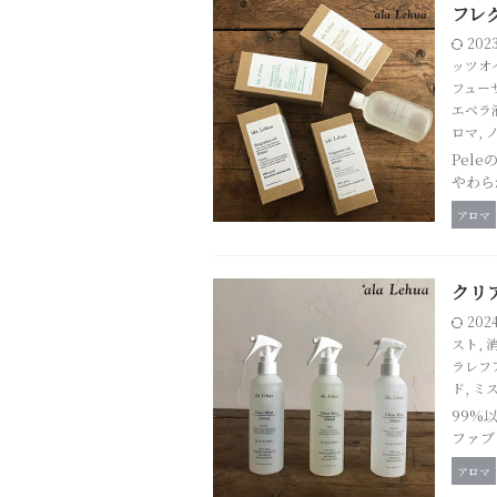
フレ
202
ッツオ
フュー
エベラ
ロマ
,
Pel
やわら
アロマ
クリ
202
スト
,
ラレフ
ド
,
ミ
99%
ファブ
アロマ