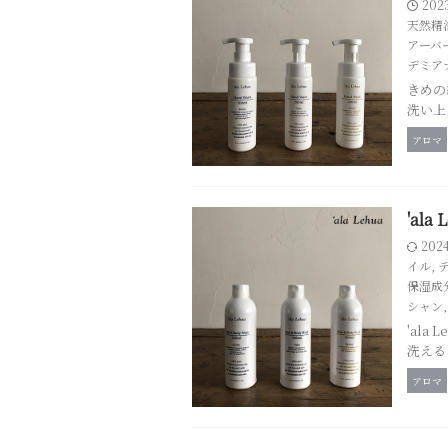
202
天然精
アーバ
デミア
きめの
洗い上
アロマ
'al
202
イル
,
保湿成
シャン
'al
洗える
アロマ