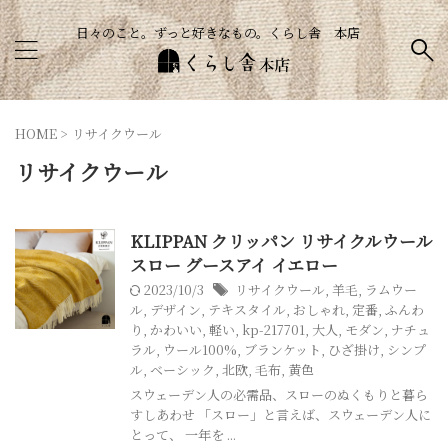
日々のこと。ずっと好きなもの。くらし舎 本店
HOME
>
リサイクウール
リサイクウール
KLIPPAN クリッパン リサイクルウール
スロー グースアイ イエロー
2023/10/3
リサイクウール
,
羊毛
,
ラムウー
ル
,
デザイン
,
テキスタイル
,
おしゃれ
,
定番
,
ふんわ
り
,
かわいい
,
軽い
,
kp-217701
,
大人
,
モダン
,
ナチュ
ラル
,
ウール100%
,
ブランケット
,
ひざ掛け
,
シンプ
ル
,
ベーシック
,
北欧
,
毛布
,
黄色
スウェーデン人の必需品、スローのぬくもりと暮ら
すしあわせ 「スロー」と言えば、スウェーデン人に
とって、 一年を ...