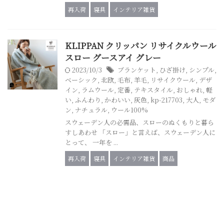
再入荷
寝具
インテリア雑貨
KLIPPAN クリッパン リサイクルウール
スロー グースアイ グレー
2023/10/3
ブランケット
,
ひざ掛け
,
シンプル
,
ベーシック
,
北欧
,
毛布
,
羊毛
,
リサイクウール
,
デザ
イン
,
ラムウール
,
定番
,
テキスタイル
,
おしゃれ
,
軽
い
,
ふんわり
,
かわいい
,
灰色
,
kp-217703
,
大人
,
モダ
ン
,
ナチュラル
,
ウール100%
スウェーデン人の必需品、スローのぬくもりと暮ら
すしあわせ 「スロー」と言えば、スウェーデン人に
とって、 一年を ...
再入荷
寝具
インテリア雑貨
商品