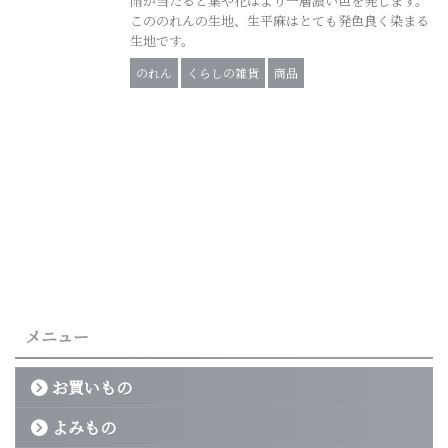
雨が当たると葉や花はより一層濃い色を発します。
こののれんの生地、生平麻はとても発色良く染まる
生地です。
のれん
くらしの雑貨
商品
メニュー
お買いもの
よみもの