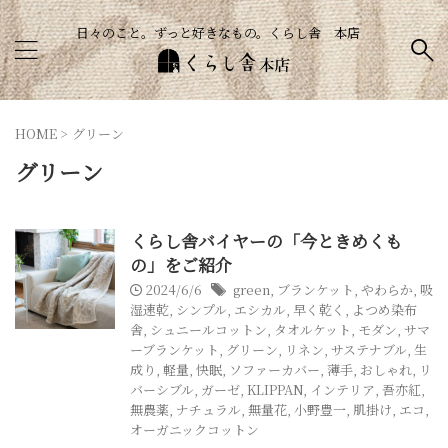
日々のこと。ずっと好きなもの。くらし舎 本店
HOME
>
グリーン
グリーン
くらし舎バイヤーの「今ときめくも
の」をご紹介
2024/6/6
green
,
ブランケット
,
やわらか
,
吸
湿速乾
,
シンプル
,
エシカル
,
早く乾く
,
よつめ染布
舎
,
シュニールコットン
,
タオルケット
,
モダン
,
サマ
ーブランケット
,
グリーン
,
リネン
,
サステナブル
,
生
成り
,
軽量
,
快眠
,
ソファーカバー
,
薄手
,
おしゃれ
,
リ
バーシブル
,
ガーゼ
,
KLIPPAN
,
インテリア
,
吾亦紅
,
無農薬
,
ナチュラル
,
無量花
,
小野豊一
,
肌掛け
,
エコ
,
オーガニックコットン