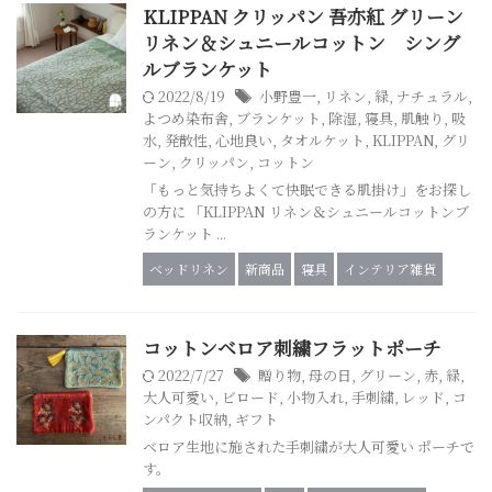
KLIPPAN クリッパン 吾亦紅 グリーン
リネン＆シュニールコットン シング
ルブランケット
2022/8/19
小野豊一
,
リネン
,
緑
,
ナチュラル
,
よつめ染布舎
,
ブランケット
,
除湿
,
寝具
,
肌触り
,
吸
水
,
発散性
,
心地良い
,
タオルケット
,
KLIPPAN
,
グリ
ーン
,
クリッパン
,
コットン
「もっと気持ちよくて快眠できる肌掛け」をお探し
の方に 「KLIPPAN リネン＆シュニールコットンブ
ランケット ...
ベッドリネン
新商品
寝具
インテリア雑貨
コットンベロア刺繍フラットポーチ
2022/7/27
贈り物
,
母の日
,
グリーン
,
赤
,
緑
,
大人可愛い
,
ビロード
,
小物入れ
,
手刺繍
,
レッド
,
コ
ンパクト収納
,
ギフト
ベロア生地に施された手刺繍が大人可愛い ポーチで
す。