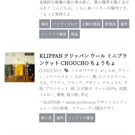
本格的な極暑の夏が来る前に、夏の寝具を整えませ
んか？ こんにちは。くらし舎バイヤーの堀内です。
「もっと気持ちよ ...
寝具
バイヤーブログ
お勧め商品
新商品
寝具
インテリア雑貨
商品
KLIPPAN クリッパン ウール ミニブラ
ンケット CHOUCHO ちょうちょ
2023/10/3
ミナガワアキラ
,
おしゃれ
,
グリー
ン
,
ミナペルホネン
,
かわいい
,
黒
,
エコラムウール
,
大人
,
ブラウン
,
ブラック
,
デザイン
,
ナチュラル
,
子
供
,
ブランケット
,
緑
,
ひざ掛け
,
ウール100%
,
北欧
,
イエロー
,
黄色
,
皆川明
,
羊毛
〜KLIPPAN × mina perhonen デザインコレクシ
ョン〜 2013年秋、スウェーデン国内デザイ ...
再入荷
寝具
インテリア雑貨