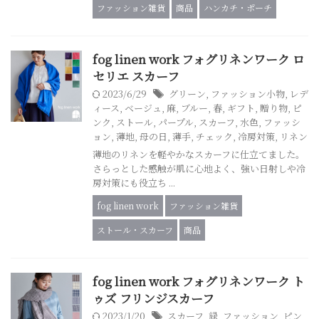
ファッション雑貨
商品
ハンカチ・ポーチ
fog linen work フォグリネンワーク ロ
セリエ スカーフ
2023/6/29
グリーン
,
ファッション小物
,
レデ
ィース
,
ベージュ
,
麻
,
ブルー
,
春
,
ギフト
,
贈り物
,
ピ
ンク
,
ストール
,
パープル
,
スカーフ
,
水色
,
ファッシ
ョン
,
薄地
,
母の日
,
薄手
,
チェック
,
冷房対策
,
リネン
薄地のリネンを軽やかなスカーフに仕立てました。
さらっとした感触が肌に心地よく、強い日射しや冷
房対策にも役立ち ...
fog linen work
ファッション雑貨
ストール・スカーフ
商品
fog linen work フォグリネンワーク ト
ゥズ フリンジスカーフ
2023/1/20
スカーフ
,
緑
,
ファッション
,
ピン