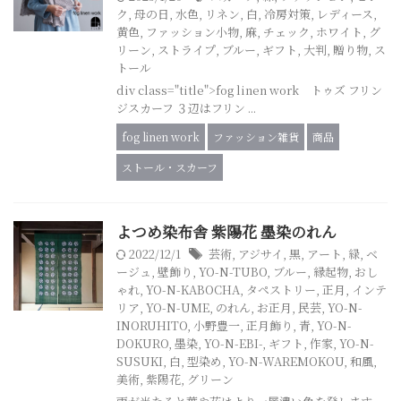
ク
,
母の日
,
水色
,
リネン
,
白
,
冷房対策
,
レディース
,
黄色
,
ファッション小物
,
麻
,
チェック
,
ホワイト
,
グ
リーン
,
ストライプ
,
ブルー
,
ギフト
,
大判
,
贈り物
,
ス
トール
div class="title">fog linen work トゥズ フリン
ジスカーフ ３辺はフリン ...
fog linen work
ファッション雑貨
商品
ストール・スカーフ
よつめ染布舎 紫陽花 墨染のれん
2022/12/1
芸術
,
アジサイ
,
黒
,
アート
,
緑
,
ベ
ージュ
,
壁飾り
,
YO-N-TUBO
,
ブルー
,
縁起物
,
おし
ゃれ
,
YO-N-KABOCHA
,
タペストリー
,
正月
,
インテ
リア
,
YO-N-UME
,
のれん
,
お正月
,
民芸
,
YO-N-
INORUHITO
,
小野豊一
,
正月飾り
,
青
,
YO-N-
DOKURO
,
墨染
,
YO-N-EBI-
,
ギフト
,
作家
,
YO-N-
SUSUKI
,
白
,
型染め
,
YO-N-WAREMOKOU
,
和風
,
美術
,
紫陽花
,
グリーン