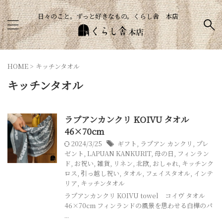
日々のこと。ずっと好きなもの。くらし舎 本店
HOME
>
キッチンタオル
キッチンタオル
ラプアンカンクリ KOIVU タオル
46×70cm
2024/3/25
ギフト
,
ラプアン カンクリ
,
プレ
ゼント
,
LAPUAN KANKURIT
,
母の日
,
フィンラン
ド
,
お祝い
,
雑貨
,
リネン
,
北欧
,
おしゃれ
,
キッチンク
ロス
,
引っ越し祝い
,
タオル
,
フェイスタオル
,
インテ
リア
,
キッチンタオル
ラプアンカンクリ KOIVU towel コイヴ タオル
46×70cm フィンランドの風景を思わせる白樺のパ
...