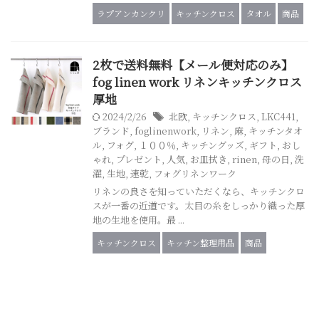
ラプアンカンクリ
キッチンクロス
タオル
商品
2枚で送料無料【メール便対応のみ】
fog linen work リネンキッチンクロス
厚地
2024/2/26
北欧
,
キッチンクロス
,
LKC441
,
ブランド
,
foglinenwork
,
リネン
,
麻
,
キッチンタオ
ル
,
フォグ
,
１００％
,
キッチングッズ
,
ギフト
,
おし
ゃれ
,
プレゼント
,
人気
,
お皿拭き
,
rinen
,
母の日
,
洗
濯
,
生地
,
速乾
,
フォグリネンワーク
リネンの良さを知っていただくなら、キッチンクロ
スが一番の近道です。太目の糸をしっかり織った厚
地の生地を使用。最 ...
キッチンクロス
キッチン整理用品
商品